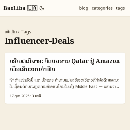
BaoLiba 🇱🇦
blog
categories
tags
ໜ້າຫຼັກ
Tags
Influencer-Deals
ຄຣີເອຕເວີລາວ: ຕິດຕໍ່ບຣານ Qatar ຢູ່ Amazon
ເພື່ອເຄັນຮອບຄ່າຟິດ
💡 ຕຳແໜ່ງບົດນີ້ ແລະ ເປົ້າໝາຍ ຖ້າທ່ານແມ່ນຄຣີເອຕເວີລາວທີ່ກຳລັງດຶງສາລະນະ
ໃນເຊື່ອມຕໍ່ກັບຕະຫຼາດການຄ້າອອນໄລນໃນເທິງ Middle East — ບຣານຈາກ
Qatar ໃນ Amazon ເປັນເປົ້າໝາຍທີ່ນ່າສົນໃຈ. ບຣານເຫຼົ່ານີ້ມັກມີສີ່ງ: ສີ່ງຂາດ
17 ຕຸລາ 2025
·
3 ນາທີ
ການຕັ້ງຄ່າທີ່ຍອດກັບແບບຄ່າຟີດລຸ້ນດຽວເປັນທາງເລືອກ — ຊື່ເງິນຟິດຂອງຄຣີ
ເອຕເວີທີ່ຈະຖືກຕັ້ງແນວທີ່ແນ່ນອນ, ແຕ່ການຫາແລະຕິດຕໍ່ບຣານເຮັດໄດ້ຢ່າງມື
ອາຊີບຕ້ອງມີແຜນ. ບົດນີ້ຈະດຳເນີນຕອນດ້ານກອງວິທີ, script ຕິດຕໍ່, ການຈຳ
ນວນຄ່າຟິດ, ແລະເຄື່ອງມືທີ່ເຮັດໃຫ້ທ່ານມີຄວາມແນ່ໃຈເພື່ອເຈັບຈັບສັນຍາທີ່ດີ. ໃນ
ການຕັ້ງຄ່າແນວນີ້, ຂ້ອຍຢູ່ພາຍໃນບໍລິສັດ influencer platform ແບບ