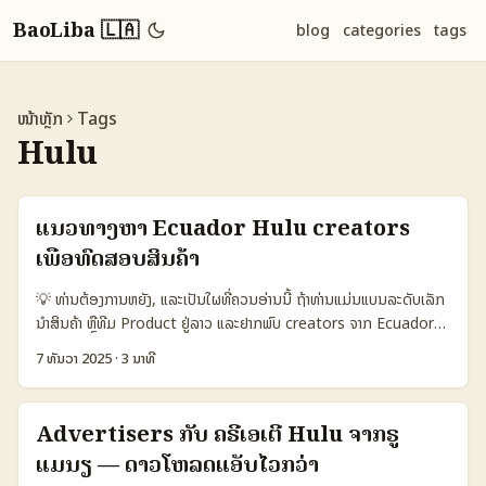
BaoLiba 🇱🇦
blog
categories
tags
ໜ້າຫຼັກ
Tags
Hulu
ແນວທາງຫາ Ecuador Hulu creators
ເພື່ອທົດສອບສິນຄ້າ
💡 ທ່ານຕ້ອງການຫຍັງ, ແລະເປັນໃຜທີ່ຄວນອ່ານນີ້ ຖ້າທ່ານແມ່ນແບນລະດັບເລັກ
ນໍາສິນຄ້າ ຫຼືທີມ Product ຢູ່ລາວ ແລະຢາກພົບ creators ຈາກ Ecuador
ເພື່ອທົດສອບຄອນເຊບໃຫ້ຮູ້ວ່າ idea ຂອງທ່ານເຂົ້າໃຈຈາກຕະຫຼາດ LATAM
7 ທັນວາ 2025
·
3 ນາທີ
ແບບໃດ — ບລັອກນີ້ແມ່ນມືການປະຈຸບັນແລະແຜນງ່າຍສຳລັບຜູ້ຕັ້ງໃຈຈະລົງມື. ບໍ່
ຕ້ອງພັກວ່າຈະເປັນ Hulu-specific creator ຫຼື TikTok-native: ຈຸດໝາຍ
ຄືການຊອກຄົນທີ່ມີຄີລິກທີ່ສາມາດລອງແບບ MVP, ສະເພາະທີ່ Eduardo
Advertisers ກັບ ຄຣີເອເຕີ Hulu ຈາກຣູ
Núñez ທີ່ອ້າຍອ່າຍໃນການພັດທະນາ creators LATAM ບອກວ່າ TikTok
ແມນຽ — ດາວໂຫລດແອັບໄວກວ່າ
Creator Program ສ້າງໂອກາດທຸກຢ່າງ — ການເຂົ້າເຖິງ regional team,