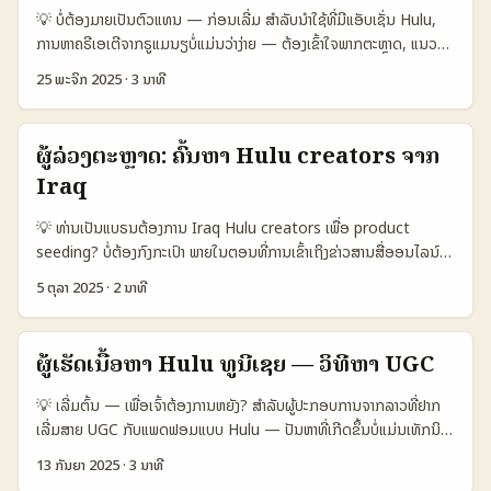
ການສຶກສາພິເສດ ແລະ community support ເຮັດໃຫ້ creators
💡 ບໍ່ຕ້ອງມາຍເປັນຕົວແທນ — ກ່ອນເລີ່ມ ສຳລັບນຳໃຊ້ທີ່ມີແອັບເຊັ່ນ Hulu,
ພັດທະນາໄດ້ໄວ (Reference: Eduardo Núñez, MENAFN). 📊
ການຫາຄຣີເອເຕີຈາກຣູແມນຽບໍ່ແມ່ນວ່າງ່າຍ — ຕ້ອງເຂົ້າໃຈພາກຕະຫຼາດ, ແນວ
ຕາຕະລາງ Snapshot: ການປຽບທຽບແພລດຟອມສໍາລັບການຄົ້ນຫາ
ທາງການກະແຈຂໍ້ມູນ, ແລະຄວາມເຂັ້ມງ່ວມລະບົບການຕິດຕາມ (tracking).
creators 🧩 Metric TikTok Instagram YouTube 👥 Monthly
25 ພະຈິກ 2025
·
3 ນາທີ
ສຳລັບຜູ້ເປົ້າໝາຍໃນລາວ — ທ່ານຕ້ອງການຄຣີເອເຕີທີ່ສົມສຳພັນກັບພາບລັບຂອງ
Active (Ecuador) 3.400.000 2.200.000 1.800.000 📈
Hulu, ແຕ່ຍັງສ້າງ ROI ທີ່ວັດໄດ້. ບົດນີ້ຈະສະເໜີການຄົ້ນຫາຄຣີເອເຕີຣູແມນຽ
Discovery Ease High Medium Low 💬 Engagement Typical
— ຂັ້ນຕອນປະຕິບັດ, ແຄรະແນວທາງການຕິດຕາມ, ການຄົບຄຸມຄຸນນະພາບ,
8% avg 4% avg 3% avg 🛠️ Tools for Outreach Creator
ຜູ້ລ່ວງຕະຫຼາດ: ຄົ້ນຫາ Hulu creators ຈາກ
ແລະການຄໍານວນ KPI ເພື່ອດຶງການດາວໂຫລດແອັບ — ທັງເຫຼົ່ານີ້เขື່ອງກັບ
Marketplace, Hashtags DMs, Branded Content Tools
Iraq
ປະເພດກໍລະນີທີ່ຄວນໄດ້ຮູ້ (ຕົວຢ່າງ: campaigns ທີ່ໃຊ້ influencers ສຳລັບ
Comments, Creator Hubs 💰 Typical Fee Range $50–$800
ການປະໂຫຍດທາງການເມື່ອກ່ອນ ແລະ ການເປັນຫົວໜ້າຂອງ ການປະຕິບັດທີ່ບໍ່
$100–$1.000 $200–$2.500 ຕາຕະລາງແສດງວ່າ TikTok ເປັນທີ່ດີສໍາລັບ
💡 ທ່ານເປັນແບຣນຕ້ອງການ Iraq Hulu creators ເພື່ອ product
ຊັດເຈນ). 📊 ຕາຕະລາງ Data Snapshot — ການປຽບທຽບວິທີຄົ້ນຫາຄຣີ
ການຄົ້ນຫາ creators ທີ່ຮ້າຍໃຈສຳລັບການທົດສອບไอເດຍສິນຄ້າ — ມີ
seeding? ບໍ່ຕ້ອງກົງກະເປົາ ພາຍໃນຕອນທີ່ການເຂົ້າເຖິງຂ່າວສານສື່ອອນໄລນ໌
ເອເຕີ 🧩 Metric Platform Search Talent Agencies Organic
MAU ສູງ, engagement ດີ, ແລະເຄື່ອງມື marketplace; Instagram
ແບບຂ້າງຟ້າ ແລະການເປີດຕະຫຼາດຂ່າວໃຫ້ເຫັນຜູ້ໃຊ້ແບບແທ້ຈິງ, ການຄົ້ນຫາ
Discovery 👥 Monthly Active 1.200.000 300.000 800.000 📈
5 ຕຸລາ 2025
·
2 ນາທີ
ແມ່ນການປະສົມທີ່ດີສໍາລັບ visual tests; YouTube ເຫັນເຖິງ long-form
creator ຍື່ນທີ່ເຮັດ content ກ່ຽວກັບ Hulu ແລະມີ audience ຢູ່ Iraq
Conversion (to install) 12% 6% 4% 💰 Avg Cost per Install
validation. ...
ກໍ່ແມ່ນໂປຣຊີເຈັກໃນການເຂົ້າຕະຫຼາດໃນພາກເໜືອທີ່ທ່ານອາດຍັງບໍ່ເຄີຍເຮັດແບບ
1.50 € 2.80 € 0.90 € 🔍 Verification effort Medium High
ດຽວກັນ. ໃນນີ້ຂ້ອຍຈະພາທ່ານຜ່ານຂັ້ນຕອນທີ່ປຶກສາແລະທົດລອງເທິງການ
Low 📦 Scalability High Medium Low ຕາຕະລາງນີ້ສະແດງວ່າ
ຜູ້ເຮັດເນື້ອຫາ Hulu ທູນີເຊຍ — ວິທີຫາ UGC
ຄົ້ນຫາ, ການປະຕິບັດ product seeding ທີ່ມີຜົນສຳເລັດ, ແລະການປະເມີນ
search tools ແບບ platform (BaoLiba, Creator
ຄວາມສຳເລັດຢ່າງຊັດເຈນ — ທັງນີ້ເປັນການປອດໃຈສຳລັບຜູ້ລົງທຶນໃນລາວ. 📊
marketplaces) ມີຄວາມ convert ດີແລະສາມາດ scale ແຜ່ການແນະນໍາ
💡 ເລີ່ມຕົ້ນ — ເພື່ອເຈົ້າຕ້ອງການຫຍັງ? ສຳລັບຜູ້ປະກອບການຈາກລາວທີ່ຢາກ
ຕາຕະລາງ Data Snapshot: ການປຽບທຽບແພດຟອມຕ່າງໆ ສໍາລັບ
ໄດ້, ແຕ່ຕ້ອງຈ່າຍ effort verification ສຳລັບ fraud. Talent agencies
ເລີ່ມສາຍ UGC ກັບແພດຟອມແບບ Hulu — ປັນຫາທີ່ເກີດຂຶ້ນບໍ່ແມ່ນເທັກນິກ
creator discovery 🧩 Metric Search Platforms Local
ເປັນທາງເລືອກທີ່ມີຄຸນນະພາບແຕ່ຄ່າສູງກວ່າ; organic discovery ເຫັນຜົນ
ຢ່າງເລີດ, ແຕ່ແມ່ນການຄົ້ນຫາຄົນແລະເນື້ອຫາທີ່ເໝາະສົມກັບເຊິ່ງ Hulu ແລະ
13 ກັນຍາ 2025
·
3 ນາທີ
Agencies Social Listening Tools 👥 Monthly Active
ຫຼຸດແຕ່ຮອດຄ່າຕ່ໍາ. ...
ຕະຫຼາດເປັນສິ່ງສຳຄັນທີ່ຕ້ອງກຳຫນົດຕົວຊີ້ດີ. ບລັອກນີ້ຈະຊ່ວຍເຈົ້າ: • ກຳນົດການ