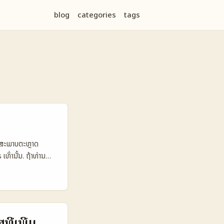
blog
categories
tags
ນສະພາບຕະຫຼາດ
ທົ່ານັ້ນ. ຖ້າທ່ານ
າຍເຂົາແມ່ນຜູ້ສ້າງ
pping creator ໃນ
ຍ ແລະ shopping-
tent). ນີ້ແມ່ນ
ນຂາຍສິນຄ້າສຸຂະພາບ
ີ່ເພີ່ມ