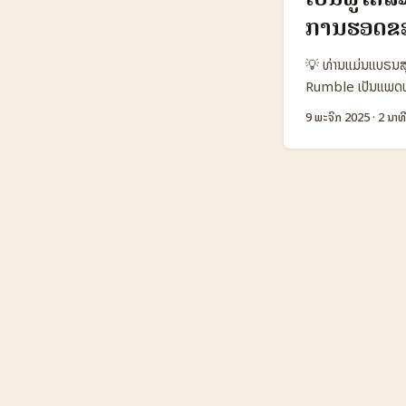
ເຕີມຄວາມໄດ້ຜົນ. ໃນ
ການຮອດຂອ
ກະທົບໃນຕະຫຼາດ In
Amazon India (Re
💡 ທ່ານແມ່ນແບຣນສຸ
Rumble ເປັນແພດຟອມ
ຜົນດີສໍາລັບແບຣນສຸ
9 ພະຈິກ 2025
·
2 ນາທີ
ປັບແປງເນື້ອຫາເພື່ອ
Rumble ງ່າຍໆ, ແນ
Snapshot: ການເຊ
(Uz) 👥 Monthl
(USD) 2.5 3.5 1
High High ຕາຕະລາ
reach ສໍາລັບຄຣີເເ
Rumble ເປັນช่องການ