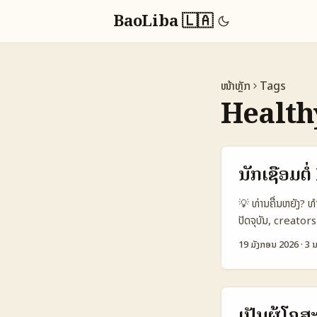
BaoLiba 🇱🇦
ໜ້າຫຼັກ
Tags
Health
ນັກເຊື່ອມຕ
💡 ທ່ານຄື່ນຫຍັງ?
ປັດຈຸບັນ, creators 
ແມ່ນບຣານສຸຂະພາບຈາ
19 ມັງກອນ 2026
·
3 ນ
ເນື້ອຫາສຸຂະພາບ/f
ອິນເດຍກຳລັງເຮັດທ
related watch t
ອີກເຫດຜົນທີ່ແບບ c
ເປັນຜູ້ໂຄສ