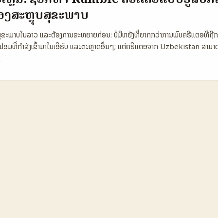
ນີ້ຂອງບົດນີ້ ຂ້ອຍຈະເປັນຄົນນຳທາງ — ພາຍໃນພາບປະຈຸບັນ ຈະສອບວິທີຈັດຫາ, ປິດການ
ງສະຫຼຸບສຸຂະພາບ
dia ທີ່ມີ Hulu creators — ດ້ວຍແນວຄິດທີ່ຊັດເຈນ ແລະມີການປະທານຂໍ້ມູນຈາກ
ference Content) ເພື່ອໃຫ້ທ່ານສາມາດເລືອກ influencers ທີ່ເໝາະສົມ. ...
ຂະພາບໃນລາວ ແລະຕ້ອງການຂະຫຍາຍກ່ອນ: ບໍ່ມີຫຍັງທີ່ຍາກກວ່າການພົບຄຣີເເຕອທີ່ຖືກແ
ທີ່ກຳລັງເຂົ້າມາໃນເອີຣົບ ແລະຕະຫຼາດອື່ນໆ; ແຕ່ຄຣີເເຕອຈາກ Uzbekistan ສາມາດເປ
ຂະພາບທີ່ຍັງຕ້ອງການຄົ້ນຫາການເຂົ້າເຖິງໃໝ່ — ເນື້ອຫາທ່າງທຳອິດ, ວິທີການອອກແບບ
ກວາດເຂົ້າຕໍ່ກັບຜູ້ຊົນທ່ຽວແມ່ນໄດ້ແນວໃດ. ນີ້ແມ່ນບັນທຶກສັ້ນພາຍໃນການຄົ້ນຫາຄຣີເເ
ວຄວາມຄິດການລັບລອງ, ແລະແຜນການປະຕິບັດທີ່ສາມາດນຳໄປປະຕິບັດໄດ້ທັນໃນຕະຫຼາດ
ີ້ຍເລືອກທາງ (ປະເທດ vs Platforms) 🧩 🧩 Metric Rumble (Uz) YouTub
y Active 120.000 1.200.000 2.500.000 📈 Engagement 6% 4% 9%
.8 🧑‍🎤 Top Creator Reach 85.000 900.000 1.100.000 🔎 Discov
ງຂ້າງເທິງສະແດງວ່າ Rumble ໃນ Uzbekistan ມີຜູ້ໃຊ້ຫຼ້າສັ້ນແຕ່ຄ່າ engagem
ຕອບາງຄົນສະຫນາມດີ. ສິ່ງນີ້ເຫັນວ່າແບຣນສຸຂະພາບທີ່ຢາກເຮັດ targeted campaig
ຕົວເລືອກອີກຊຸດຫນຶ່ງທີ່ມີຄ່າຕໍ່ການສ້າງ awareness ໃນກຸ່ມ niche. ...