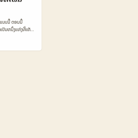
ປະຕິບັດ, ແລະການວັງ
 YouTube ແລະ
ບບນີ້ ຕອນນີ້
ັນຫນຶ່ງແຫ່ງທີ່ເຫັນ
ການຮ່ວມງານ ແລະການ
ຕອ Uzbekistan ໃນ
ລາວ. 📊 ຕາຕະລາງ
e (Uz) TikTok
 💰 Avg CPM
ery Ease Medium
ent ແລະ top-
n ສາມາດເລືອກ