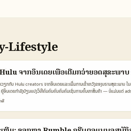
y-Lifestyle
ໍ່ Hulu ຈາກອິນເດຍເພື່ອເຕີມກວ່າຍອດສຸຂະພາບ
 ທຳວຽກກັບ Hulu creators ຈາກອິນເດຍແລະເພີ່ມການເຂົ້າຫວັງຂອງບຣານສຸຂະພາບ ໃ
ຢູ່ອິນເດຍກຳລັງປ່ຽນແປງວິທີຄົນຄົນຄົນຄົນຄົນເຊັ່ນການຄົ້ນຫາສິນຄ້າ — ບໍ່ແມ່ນແຕ່ ads ເ
ກລາວທີ່ຢາກຂະຫຍາຍການເຂົ້າຫວັງໄປອິນເດຍ, ການຮ່ວມງານກັບ Hulu creators (ທີ່ຫຼ
າທີ
itness/wellness) ເປັນທາງເລືອກທີ່ຄວນພິຈາລະນາ. YouTube ແລະຕະຫຼາດ sho
ຸກຢ່າງ — YouTube ບອກວ່າ ecosystem ຂອງມັນສ່ວນສຳຄັນຕໍ່ GDP ຂອງອິນເດ
ime ພັດທະນາຫຼາຍກ່ວາ 250% (YouTube Impact Summit, Reference Con
reators ທີ່ມີ affiliate, shopping tools ແລະ partnerships ຈະເຮັດໃຫ້ກາ
ະເຫຼີມ: ຊອກຫາ Rumble ຄຣີເເຕອແບບອູສບັກິສທ