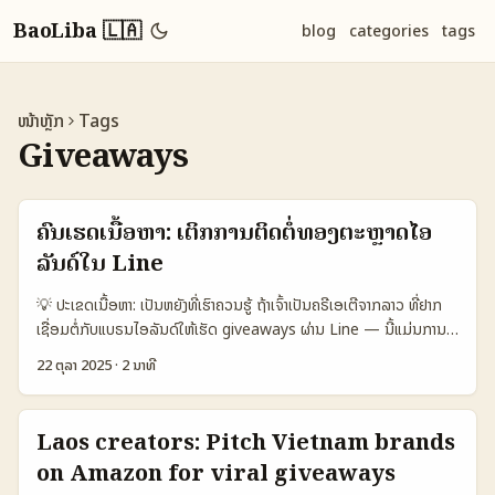
BaoLiba 🇱🇦
blog
categories
tags
ໜ້າຫຼັກ
Tags
Giveaways
ຄົນເຮັດເນື້ອຫາ: ເຕິກການຕິດຕໍ່ທອງຕະຫຼາດໄອ
ລັນດ໌ໃນ Line
💡 ປະເຂດເນື້ອຫາ: ເປັນຫຍັງທີ່ເຮົາຄວນຮູ້ ຖ້າເຈົ້າເປັນຄຣີເອເຕີຈາກລາວ ທີ່ຢາກ
ເຊື່ອມຕໍ່ກັບແບຣນໄອລັນດ໌ໃຫ້ເຮັດ giveaways ຜ່ານ Line — ນີ້ແມ່ນການ
ປະກອບງານທີ່ເປັນບຸກຄົນ. ບາງທີ່ແບຣນຢາກເປີດເປັນຕໍ່ເງິນຫຼືຂອງໃຫ້, ບາງທີ່ຢາກ
22 ຕຸລາ 2025
·
2 ນາທີ
ເຫັນຜົນທີ່ດີກ່ວາກໂຕເອງ. ສິ່ງສຳຄັນຄືການເນັ້ນ value ແລະການປະຕິບັດທີ່ອອກ
ຈາກເຈົ້າ — ບໍ່ແມ່ນແຕ່ຈ່າຍສີນຄ້າ. ຕອນນີ້ Ireland ກໍມີຄວາມສົນໃຈສູງຕໍ່
remote ແລະ hybrid work — ຕາມຂໍ້ມູນ LinkedIn ແລະ
Laos creators: Pitch Vietnam brands
BusinessPlus, ຄວາມມີວ່າ hybrid roles ໃນ EMEA ໃນໄອລັນດ໌ສູງຂຶ້ນ
on Amazon for viral giveaways
(ມາດຕະຖານ 6.3% ເຫມືອນທີ່ LinkedIn ລາຍງານ). ນີ້ແມ່ນເຄື່ອງໝາຍວ່າ