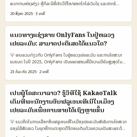
ແລະ Temu ທີ່ເຮັດໄດ້ດີໃນຕະຫຼາດຢູ່ເຮົາ — ນີ້ແບບເລີຍເປັນໄຟລ໌ຩັ່ນສໍາລັບຜູ້
ພວກການທ່ອງທ່ຽວ ຫຼືກໍລະນີທີ່ເຮັດວິດີໂອ/ຟອຕໂກໂລ່ເວັບໄຊ ແລະຢາກຂໍ
ຜະລິດນ້ອຍແລະແບຣນທີ່ຢູ່ໃນກັບການກວດເຊັກມາດຕະຖານທາງລາຄາຂອງໂດຍ.
ໂຄງການສະໜອງໂຮ່ຣຮ໌ (sponsored hotel stays) ຈາກແບຣນເຢຍລະມັນ
20 ສິງຫາ 2025
·
3 ນາທີ
📊 ຕາຕະລາງສະຫຼຸບຂໍ້ມູນ 🌍 (Platform Comparison) 🧩 Metric
ທີ່ມີຮູບແບບຈຳລອງຂາຍໃນ Taobao — ບົດນີ້ເຮົາຈະພາເຈົ້າຜ່ານກໍ່ອັບແນວທີ່
ShareChat Instagram Telegram 👥 Monthly Active
ເປັນຈິງ, ງ່າຍແລະໃຫ້ເຮັດໄດ້ທັນໃນປີ 2025. ເລີ່ມຈາກຂໍ້ຈຳເປັນ: German
1.200.000 900.000 700.000 📈 Brand Engagement 15%
market ຍັງມີຄວາມນິຍົມຕໍ່ການເດີນທາງ — ຕາມ PR Newswire ກ່າວວ່າ
ແນວທາງແຊ່ງຂາຍ OnlyFans ໃນຢູ່ຫລວງ
12% 9% 💬 Direct Brand DM สูง (community-led) กลาง ต่ำ
Wonderful Indonesia ໄດ້ເຮັດການຄຳແນະເປີດສະຫຼາດຢູ່ Berlin ໃນກ່ອງ
🔎 Discovery Tools In-app trends & voice communities
ເຢຍລະມັນ: ສາມາດປະຕິເສດໄດ້ແນວໃດ?
ປີ 2025 ແລະສະມາດຕໍ່ກັບຕົວເລກ: ການເຂົ້າຮ່ວມທ່ອງທ່ຽວລະດັບສາກົນຂຶ້ນ
Hashtags & Reels Channels & bots 💰 Avg. Creator Fee
(international arrivals 1.310.000, ເພີ່ມ 14.01% YoY; ໃນພຶດສະພາ
กลาง สูง ต่ำ ຕາຕະລາງນີ້ເບິ່ງໃຫ້ເຫັນວ່າ ShareChat ມີຈຸດເປັນຊ່ອງເກັບກຸ່ມ
💡 ພາບລວມກ່ຽວກັບ OnlyFans ໃນຢູ່ຫລວງເຢຍລະມັນ ແລະການໂຄສະນາ
2025 ມີຢູ່ຢູ່ຂອງຫຼາຍຢູ່ 192.235 ນັກທ່ອງທ່ຽວຈາກຢູ່ຽຣອອບ) — ນີ້ແມ່ນ
ຊຸມຊົນຍ່ອຍໄດ້ດີ — ການກີດກັນແບບທີ່ເປັນທ້ອງຖິ່ນແລະການຕອບກັບສະຫຼຸບ
ແບຣນດ ໃນປີ 2025, OnlyFans ເປັນແພດຟອມທີ່ມີຄວາມນິຍົມສູງສຸດໃນຢູ່
ອີກເຫດຜົນວ່າແບຣນເຢຍລະມັນສົນໃຈຕະຫຼາດທ່ອງທ່ຽວແລະອາດຈະມີທຶນສຳລັບ
ຂ່າວແມ່ນຈຸດທີ່ເຮັດໃຫ້ແບຣນຂອງເຢຍລະມັນສາມາດເຂົ້າໄປຮ່ວມງານໄດ້ຫຼາຍຂຶ້ນ.
ຫລວງເຢຍລະມັນ ແລະໂລກທົ່ວໄປ, ເນື່ອງຈາກການສາມາດເປັນແຖວຫນຶ່ງຂອງ
ໂຄງການຢ່າງຕໍ່ເນື່ອງ (PR Newswire). ນອກຈາກນັ້ນ, ຂໍ້ມູນລ່າສຸດຈາກ
23 ກໍລະກົດ 2025
·
2 ນາທີ
...
ການຜະລິດເນື້ອຫາທີ່ຫຼາຍແບບ - ທັງຄວາມບຸກຄົນ, ກິລາ, ວຽກຕ່າງໆ ແລະ ສິ່ງທີ່
InsiderMonkey ແລະ The Straits Times ຊ່ວຍຢ້ຽມຢາມສະແດງວ່າ
ມີຄວາມອາໄສສໍາລັບຜູ້ຊົມ. ການໂຄສະນາແບຣນດໃນ OnlyFans ໃນຢູ່ຫລວງ
Taobao/Alibaba ກໍລະນັ້ນກຳລັງພັດທະນາວິທີການຄ້າລ່ວມກັນ ແລະສ້າງແນວ
ເຢຍລະມັນເປັນສິ່ງທີ່ຈຳເປັນຕ້ອງມີການຫຼັກການສ້າງຄວາມເຊື່ອມໂຍງທີ່ແທ້ຈິງ ແລະ
ທາງໃຫ້ແບຣນຕ່າງປະເທດເຂົ້າຮ່ວມ (InsiderMonkey ກ່າວເຖິງ Accio
ເປັນຜູ້ໂຄສະນາລາວ? ຮູ້ວິທີໃຊ້ KakaoTalk
ສົ່ງເສີມຄວາມສົນໃຈຜ່ານເນື້ອຫາທີ່ຕິດຕາມໄດ້ງ່າຍ. ໂດຍພາລະກິດສຳລັບແບຣນດ
Agent ຂອງ Alibaba ສຳລັບການຄ້າທົ່ວໂລກ; The Straits Times
ເຕັມທີ່ພະນັກງານອິນຟລູເອນເທີເນີໃນເມືອງ
ຄືການສ້າງເນື້ອຫາພິເສດ, ພາລະກິດການສົ່ງເສີມທີ່ມີການລາຍງານແລະການ
ລາຍງານເຖິງການຈັດງານຂອງ Taobao) — ນີ້ແມ່ນໂອກາດໃຫ້ເຮົາເຊື່ອມຕໍ່ກັບ
ຕິດຕາມຢ່າງລະອຽດ. ການຮ່ວມມືລະຫວ່າງຜູ້ສ້າງແບຣນດແລະຜູ້ສ້າງເນື້ອຫາ
ເຢຍລະມັນເພື່ອການຂາຍໄດ້ເຖິງຫຼາຍຂຶ້ນ
ແບຣນຢູ່ແບບທີ່ມີຄວາມເນັ້ນການຄ້າຂ້າງນອກ. ...
ບຸກຄົນຈະເປັນກຸ່ມສ່ວນສຳຄັນສູງໃນການເພີ່ມຜົນກະທົບຂອງການຂາຍພາຍໃນ
💡 ແນວຄິດໃນການເລືອກອິນຟລູເອນເທີໃນເມືອງເຢຍລະມັນສໍາລັບການໂຄສະນາ
ແພດຟອມ, ເພາະມັນຊ່ວຍເພີ່ມຄວາມຫນ້າເຊື່ອມຂໍ້ມູນສະເພາະແບບມີຄວາມ
ຂອງບໍລິສັດລາວ ໃນຍຸກທີ່ການຕະຫຼາດດິຈິຕອນເຕັມດ້ວຍຄວາມເປັນສະເພາະຕໍ່
ສ່ວນຕົວຫຼາຍກວ່າ. 📊 ຕາຕະລາງພາບລວມການຕະຫຼາດ OnlyFans ຢູ່ຢູ່ຫລວງ
ພື້ນທີ່ທ້ອງຖິ່ນ, ບໍລິສັດຈາກລາວທີ່ສົນໃຈໃນການເຂົ້າຕະຫຼາດຢູ່ເຢຍລະມັນ ຈຳເປັນ
ເຢຍລະມັນ 🕵️‍♂️ ປະເພດຜູ້ສ້າງ 💶 ລາຍຮັບເດືອນເຉື່ອງຕົ້ນ 📈 ອັດຕາການເພີ່ມ