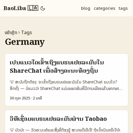
BaoLiba 🇱🇦
blog
categories
tags
ໜ້າຫຼັກ
Tags
Germany
ເປັນແນວໃດເຂົ້າເຖິງແບຣນເຢຍລະມັນໃນ
ShareChat ເພື່ອສ້າງຄະນະທ້ອງຖິ່ນ
💡 ສະບັບຖືກຕ້ອງ: ຈະເຂົ້າເຖິງແບຣນເຢຍລະມັນໃນ ShareChat ແນວໃດ?
ອີກຄັ້ງ — ບໍ່ແນວວ່າ ShareChat ແມ່ນແພດຟໍມທີ່ມີການເຜີຍແຜ່ໃນພາກພາຍ
ອາຊຽນ ແຕ່ມັນກໍ່ສາມາດເປັນຊ່ອງທາງເປັນສາຍໃຫ້ແບຣນສິນຄ້ານອກຂອງ
30 ຕຸລາ 2025
·
2 ນາທີ
ເຢຍລະມັນເຂົ້າໄປຕັ້ງຄວາມສໍາພັນກັບຕະຫຼາດເທິງ target markets. ສິ່ງທີ່ຜູ້
ສ້າງໃນລາວຕ້ອງຮູ້: ບໍ່ແມ່ນແຕ່ເຂົ້າໃຫ້ແບຣນເຫັນ — ຕ້ອງເຂົ້າໃຈຄວາມຕ້ອງການ
ທ້ອງຖິ່ນຂອງຕະຫຼາດແລະສ້າງຄ່າທີ່ກວ່າການໂຄສະນາທົ່ວໄປ. ໃນສະພາບປັດຈຸບັນ,
ວິທີເຊື່ອມແບຣນເຢຍລະມັນຜ່ານ Taobao
ມີການເຄື່ອນໄຫວທາງດາເລດຂອງອີ-ຄອມແລະການຊື້ຜ່ານໂຊເຊຍເຄັ່ນ — ຂໍ້
ສະເຫຼີມໃຈຈາກ Reference Content ທີ່ເວົ້າເຖິງການຂະຫຍາຍຂອງ JD.com
💡 ບົດນໍາ — ວັດທະນະທຳແລະສິ່ງທີ່ຕ້ອງຮູ້ ສະບາຍດີເຄີເຈີ! ຖ້າເຈົ້າເປັນຄຣີເຈີຈໍາ