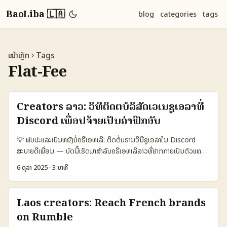
BaoLiba 🇱🇦
blog
categories
tags
ໜ້າຫຼັກ
Tags
Flat-Fee
Creators ລາວ: ວິທີຕິດຕໍ່ບໍລິສັດເວເນຊູເອລາທີ່
Discord ເພື່ອປຈ້າຍເປັນຄ່າຟີກອັບ
💡 ພົບປະແລະເປັນຫຍັງບໍ່ຄຣີເອທເລີ: ຕິດຕໍ່ບຣານວີນີຊູເອລາໃນ Discord
ສະບາຍດີເພື່ອນ — ບົດນີ້ເຮັດມາສຳລັບຄຣີເອທເລີລາວທີ່ຢາກກາຍເປັນຕົວແທນ
ຮັບໃຈຈາກບຣານວີນີຊູເອລາ (Venezuela) ຜ່ານ Discord ແລະຕົກລົງໃນ
6 ຕຸລາ 2025
·
3 ນາທີ
ເງື່ອນໄຂ flat-fee. ບອກກ່ອນວ່າ Discord ບໍ່ແມ່ນແຕ່ແບບເກມ — ມັນເປັນ
ແຊນເຊັນການສ້າງຄວາມສັນຍາກັບ Gen Z ແລະກຸ່ມທີ່ຕ້ອງການການສື່ສານທີ່
ເປັນສ່ວນຕົວ (reference: letelegramme ບົດຄວາມກ່ອນໜ້າ ກ່ຽວກັບ
Laos creators: Reach French brands
Gen Z). ແຕ່ກ່ອນທີ່ຈະຫຼຸດຄວາມກົງໄປ — ມີຄວາມສ່ຽງດ້ານຂໍ້ມູນ (Discord
on Rumble
ໄດ້ມີການແຈ້ງກ່ຽວກັບ breach ຂໍ້ມູນບໍລິການລ໌ແດ່ວ່າ, see