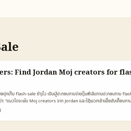
Sale
rs: Find Jordan Moj creators for fla
ພື່ອປຸກເກີນ flash-sale ຢ່າງໄວ ເປັນຜູ້ປະກອບການຈ່າຍເງິນສໍາລັບການປະກອບການ fla
່າ: “ແນວໃດຈະພົບ Moj creators ຈາກ Jordan ແລະໃຊ້ພວກເຂົາເພື່ອຂັບເຄື່ອນການ
— ດັ່ງທີ່ພວກເຮົາເຫັນຈາກການວິຄຳຜົນຂໍ້ມູນແລະກໍລະນີຈິງ, ການພົບຜູ້ສ້າງສິນລະປານທີ່ເ
ີ
ພຽງການຄົ້ນຫາຊື່ຫຼາຍໆ — ຕ້ອງເຂົ້າໃຈ context, audience, ແລະການຂາຍເໝາະກັນ.
ordan Moj creators ທີ່ມີ potential ໜ້າສົນໃຈ, ແນະນຳ criteria ທີ່ຈະເຄື່ອນກາ
 ແລະເສັງເຕັກນິກທີ່ແທ້ຈິງເຂົ້າກັບຄວາມເປັນທ້າວຂອງຕະຫຼາດໃນ 2025. 📊 Data Sna