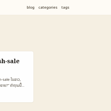
blog
categories
tags
sh-sale
sh-sale ໃນລາວ,
ຂາຍ?” ຄຳຖາມນີ້
ປັນຕົວແທນສໍາລັບການ
 ບົດຄວາມນີ້ຈະ
ນ flash-sale ໄດ້
pshot Table: