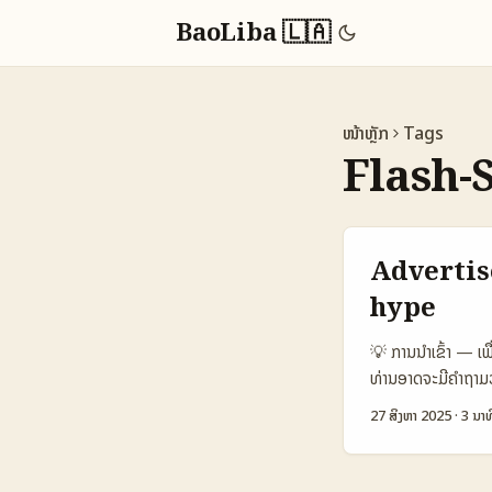
BaoLiba 🇱🇦
ໜ້າຫຼັກ
Tags
Flash-
Advertise
hype
💡 ການນໍາເຂົ້າ — ເ
ທ່ານອາດຈະມີຄຳຖາມວ
ແມ່ນເລີ່ມຕົ້ນທີ່ດີ 
27 ສິງຫາ 2025
·
3 ນາທ
ເຮັດ hype ແມ່ນບໍ່
ສະແດງວິທີຄົ້ນຫາ J
ຢ່າງມີປະສິດທິພາບ,