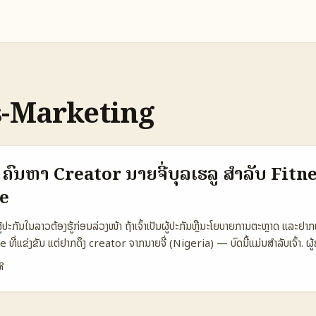
s-Marketing
 ຄົ້ນຫາ Creator ນາຍຈີ່ບຸລເຮລູ ສໍາລັບ Fitn
e
ຜູ້ປະກັນໃນລາວຕ້ອງຮູ້ກ່ອນລ່ວງໜ້າ ຖ້າເຈົ້າເປັນຜູ້ປະກັນຫຼືນະໂຍບາຍການຕະຫຼາດ ແລະຢ
ີ່ແຂ່ງຂັນ ແຕ່ຢາກດຶງ creator ຈາກນາຍຈີ່ (Nigeria) — ບົດນີ້ແມ່ນສຳລັບເຈົ້າ. ຜູ້ສ
ອຸດສາຫະກໍາຄວາມສ້າງສິນລະປະ (creative industry) ທີ່ເຮັດເງິນໄດ້ຫຼາຍ — ຕ
ີ
il Nigeria, ສ່ວນນີ້ຂອງສະກຸນສ້າງສິນຄ້າໄດ້ສະແດງຄວາມເປັນສາຍຄວາມໂລກ. ນັກກາ
ator-scene ທີ່ກ່າວນິຍາມເຫັນໃນ Nigeria ແລະພິຈາລະນາການເຊື່ອມຕໍ່ຂໍ້ມູນ, audi
ampaign ທີ່ມີຜົນ. 📊 ຟັງຊັນຂໍ້ມູນ: ການປຽບທຽບ Platform ສໍາລັບ Creator D