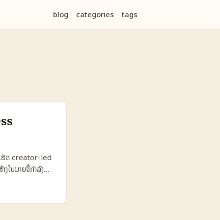
blog
categories
tags
ess
າກເຮັດ creator-led
້າງໃນນາຍຈີ່ກຳລັງ
າມ Donna McGowan
ນຕະຫຼາດຈະຕ້ອງ
ence fit ແລະ local
iscovery 🧩