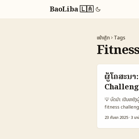
BaoLiba 🇱🇦
ໜ້າຫຼັກ
Tags
Fitnes
ຜູ້ໂຄສະນາ:
Challeng
💡 ບົດນຳ: ເປັນຫຍັງ
fitness challenge ທ
ເປັນแรงດັບສູງໂດຍ
23 ກັນຍາ 2025
·
3 ນາທ
ຈາກ British Counc
ເຂົ້າໃຈຄອບຄົວ cre
trust ເພື່ອປ່ອຍ c