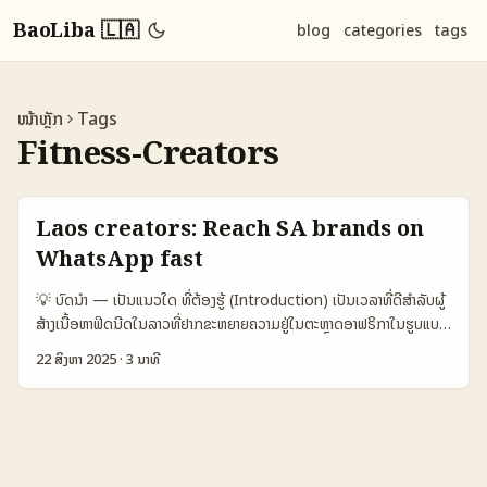
BaoLiba 🇱🇦
blog
categories
tags
ໜ້າຫຼັກ
Tags
Fitness-Creators
Laos creators: Reach SA brands on
WhatsApp fast
💡 ບົດນໍາ — ເປັນແນວໃດ ທີ່ຕ້ອງຮູ້ (Introduction) ເປັນເວລາທີ່ດີສໍາລັບຜູ້
ສ້າງເນື້ອຫາຟິດນີດໃນລາວທີ່ຢາກຂະຫຍາຍຄວາມຢູ່ໃນຕະຫຼາດອາຟຣິກາໃນຮູບແບບ
branded content — ແລະ WhatsApp ແມ່ນເຄື່ອງມືທີ່ຍັງຄงມີຄວາມ
22 ສິງຫາ 2025
·
3 ນາທີ
ແຂງແຮງໃນ South Africa ເນື່ອງຈາກຄວາມເປັນທະວີການສົນທະນາທີ່ຮ້ອນ
ແລະຊ່ວຍເຮັດວຽກໄດ້ໄວ. ຖ້າຈະເປັນການຕິດຕໍ່ບໍລິສັດຢູ່ SA ຫຼື ສະຫະລັດທີ່ໃກ້
ຂ້າງນັ້ນ, ການເຂົ້າປະຕິບັດໃນ WhatsApp ຕ້ອງມີຄວາມເປັນມືອາຊີບ, ຄວາມ
ສະດວກ, ແລະການສົ່ງຂໍ້ເຊື່ອມຕໍ່ທີ່ບອກໃຫ້ຊັດເຈນ. ຕົວຢ່າງທີ່ເຫັນໄດ້ຊັດຈາກ
ເນື້ອຫາເປັນຂໍ້ອ່ານ: The South African ຍັງໃຊ້ WhatsApp ເປັນຊ່ອງທາງ