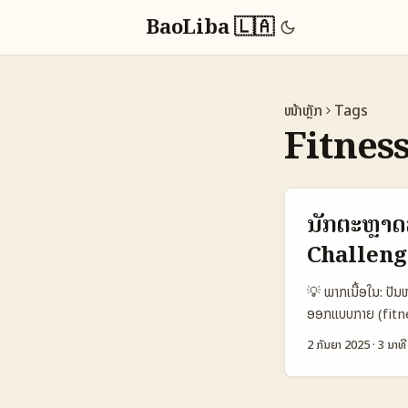
BaoLiba 🇱🇦
ໜ້າຫຼັກ
Tags
Fitnes
ນັກຕະຫຼາດ
Challeng
💡 ພາກເນື້ອໃນ: ປັ
ອອກແບບກາຍ (fitne
ເຂົາ, ການກວດຄືນຄຸ
2 ກັນຍາ 2025
·
3 ນາທີ
ເປີດໃຫ້ສະມາຊິກທຸກ
ຕ້ອງການການດຶງຄວາມ
ແລະ +47% ການມ່ວນກ