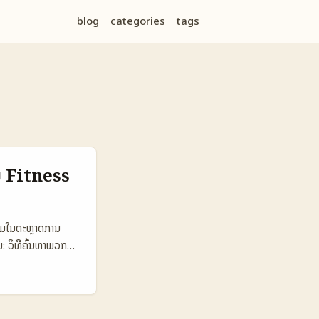
blog
categories
tags
ມ Fitness
ປີມໃນຕະຫຼາດການ
 ວິທີຄົ້ນຫາພວກ
2025 LinkedIn ໄດ້
ampaigns ທີ່
່ອງມື newsletter
້ຄວາມ (LinkedIn).