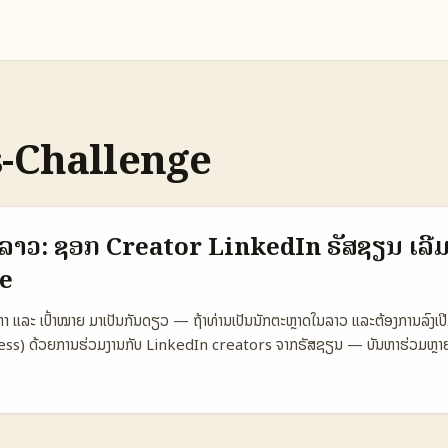
s-Challenge
ລາວ: ຊອກ Creator LinkedIn ຣັສຊຽນ ເລີ່
e
ນຫາ ແລະ ເປົ້າໝາຍ ມາເປັນກັນດຽວ — ຖ້າທ່ານເປັນນັກຕະຫຼາດໃນລາວ ແລະຕ້ອງການລົງເ
ss) ດ້ວຍການຮ່ວມງານກັບ LinkedIn creators ຈາກຣັສຊຽນ — ບັນຫາຮ່ວມຫຼາຍ:
ນນະສົມບັດ, ການຕິດຕໍ່ແລະການຈຳນວນການສົ່ງເສີມ (activation) ທີ່ສົມຄວນ. ໃນປີ 
ຄົນສາມາດສ້າງ newsletter ໄດ້ທັນທີ — ນີ້ເປັນໂອກາດໃໝ່ສໍາລັບ creator-led c
ນິຍົມແລະການສື່ສານໂຕຕໍ່ຜູ່ຕິດຕາມ — ຕາມຂ່າວຈາກ LinkedIn ມີ +59% ຜູ້ລົງເຄື
ັນກັບເນື້ອຫາ ແລະມີຂໍ້ມູນວ່າມີການສົ່ງ newsletter ປົກກະຕິປະມານ 184.000 ຂໍ