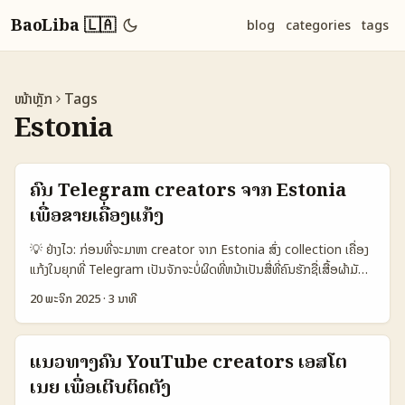
BaoLiba 🇱🇦
blog
categories
tags
ໜ້າຫຼັກ
Tags
Estonia
ຄົ້ນ Telegram creators ຈາກ Estonia
ເພື່ອຂາຍເຄື່ອງແກ້ງ
💡 ຢ່າງໄວ: ກ່ອນທີ່ຈະມາຫາ creator ຈາກ Estonia ສົ່ງ collection ເຄື່ອງ
ແກ້ງໃນຍຸກທີ່ Telegram ເປັນຈັກຈະບໍ່ຜິດທີ່ຫນ້າເປັນສື່ທີ່ຄົນຮັກຊື່ເສື້ອຜ້າມັກ
ໃຊ້ເພື່ອຄົ້ນຫາ items ປິດສາງ. ຈາກທັງສະຫຼຸບເຮັດໃຫ້ຂໍ້ມູນເກີນໄປ, ຢ່າງສັ້ນ: ຄົນ
20 ພະຈິກ 2025
·
3 ນາທີ
ຄົ້ນ Telegram ຈາກ Estonia ທີ່ເຫັນໄດ້ດີແລະຮ່ວມງານໄດ້ຈະເປັນ creator
ທີ່ມີທັກສະເສັ້ນສຳລັບ audience local ແລະມີຄວາມຊ້ອນຊິ້ນກັບ
ສະຖານະການ resale/vintage ທີ່ກໍ່ກ່ອນ. ບັນຫາທີ່ທ່ານຈະຕ້ອງແກ້: ຄົ້ນແນວ
ແນວທາງຄົ້ນ YouTube creators ເອສໂຕ
ໃດ, ຈັດການງົດປະມານ, ແລະວິທີປະກາດຂາຍທີ່ເຂົ້າກັບພິລະກຳ Telegram. ນີ້
ເນຍ ເພື່ອເຕີບຕິດຕັ້ງ
ແມ່ນ plan ງ່າຍໆ: ກຳນົດ KPI (awareness, sales, pre-orders), ລົງ