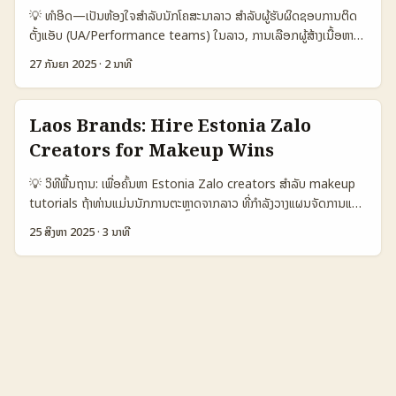
ຘຸມຫາ creators ທີ່ມີກຸ່ມຜູ້ຕິດຕາມທີ່ຕົກຢ່າງກັບສະຖານະຂອງທ່ານ, ສອບຖາມ
💡 ທຳອິດ—ເປັນຫ້ອງໃຈສຳລັບນັກໂຄສະນາລາວ ສຳລັບຜູ້ຮັບຜິດຊອບການຕິດ
ແນນການ partnership ແລະທົດສອບແບບການຮ່ວມງານຂະໜາດນ້ອຍກ່ອນ.
ຕັ້ງແອັບ (UA/Performance teams) ໃນລາວ, ການເລືອກຜູ້ສ້າງເນື້ອຫາ
📊 ການຍ້ອນຂໍ້ມູນ: Platform comparison (Estonia focus) 🧩
YouTube ຈາກເອສໂຕເນຍສາມາດເປັນແນວທາງໜຶ່ງທີ່ດີ — ແນະນໍາເນື້ອຫາເຊິ່ງ
Metric Telegram channels (EE) Instagram creators (EE)
27 ກັນຍາ 2025
·
2 ນາທີ
ມີ audiences ຕ່ຳ ແລະການເຂົ້າເຖິງທີ່ອຸ່ນເຂົ້າກັບມາດຕະຖານໂຄສະນາ
Facebook groups (EE) 👥 Monthly Active 120.000 95.000
mobile. ແຕ່ບໍ່ທັງໝົດຜູ້ສ້າງຈໍານວນນ້ອຍ, ຕ້ອງຮູ້ວິທີຄົ້ນ, ປະເມີນ, ແລະ
80.000 📈 Conversion 10% 6% 4% 💬 Engagement High
ທົດສອບປະສົບການກັບການຕິດຕັ້ງແອັບ. ພວກເຮົາຈະພາທ່ານຜ່ານຂັ້ນຕອນຈິງ:
Medium Low 🔒 Privacy / Control High Medium Low 💸 Avg.
Laos Brands: Hire Estonia Zalo
ວິທີຄົ້ນຫາ creators ຕົວເລືອກ, ການປະເມີນຄວາມສົມດຸນ, ແລະແນວທາງການ
Cost per Collab €150 €300 €80 ຕາຕະລາງນີ້ສະແດງວ່າ Telegram
Creators for Makeup Wins
ຈ່າຍເງິນເພື່ອຂັບການຕິດຕັ້ງຢ່າງມີປະຫ益 — ທັງທີ່ຍັງຮັບປະສົບການຈາກຂ່າວແລະ
ໃນ Estonia ມີຄວາມຮ່ວມມືສູງແລະ conversion ດີສໍາລັບຂາຍ
ການສ່ອງເຫັນອອນໄລນໃນເອສໂຕເນຍ (AP/Tallinn). 📊 ຕາຕະລາງ Data
secondhand/vintage, ໃຫ້ທ່ານເລີ່ມຈາກ campaign ຂະໜາດນ້ອຍແລະ
💡 ວິທີພື້ນຖານ: ເພື່ອຄົ້ນຫາ Estonia Zalo creators ສໍາລັບ makeup
Snapshot (ການເລືອກແລະຜົນກະທົບ) 🧩 Metric Local Estonian
ຖືກຈໍານວນຄ່າກ່ອນຈະຂະຫຍາຍ. ...
tutorials ຖ້າທ່ານແມ່ນນັກການຕະຫຼາດຈາກລາວ ທີ່ກຳລັງວາງແຜນຈັດການແນວ
YouTubers International Streamers Paid Creator
ທາງເປັນ cross-border campaign ວຽກກັບ creators ຈາກ Estonia
Networks 👥 Monthly Active 250.000 1.200.000 800.000 📈
25 ສິງຫາ 2025
·
3 ນາທີ
ແລະຢາກໃຫ້ມີ makeup tutorials ທີ່ມີຄວາມເໝາະສົມ ນີ້ແມ່ນການເລີ່ມຕົ້ນ
Avg Conversion to Install 6% 10% 8% 💰 Avg CPM / Price
ທີ່ຈະບໍ່ເຮັດໃຫ້ທ່ານຮ້ອຍເຮັດຜິດພາດ. ປັນຫາທົ່ວໄປແມ່ນ: Zalo ແມ່ນແອັບຍືນ
€12 €30 €20 🕒 Typical Campaign Lead Time 2–3 ອາທິດ 1–2
ໃນດ້ານການສື່ສານແບບທ້ອງຖິ່ນ (ໃນຕົວຢ່າງວົງການວຽກທີ່ເປັນພາກພື້ນທີ່), ແຕ່
ອາທິດ 1 ອາທິດ ⚠️ Fraud / Bots Risk Low Medium Medium 🔍
ສໍາລັບ Estonia ມັນບໍ່ແມ່ນພາຍໃນເຖິງຈິງ ເຫັນໄດ້ວ່າການຈັດການເພື່ອຄົ້ນຫາ
Targeting Granularity High Low Medium ຕາຕະລາງດັ່ງກ່າວແສດງ
creators ທີ່ໃຊ້ Zalo ໃນການແນະນໍາ makeup ແມ່ນ niche ທີ່ຕ້ອງໃຊ້ກຸມ
ໃຫ້ເຫັນວ່າ YouTubers ທ້ອງຖິ່ນໃນເອສໂຕເນຍມີຄ່າ CPM ຕໍ່ຫຼຸ່ມແລະ
ການຄົ້ນຫາຢ່າງປະຈຳ. ໃນບົດນີ້ ຂ້ອຍຈະເອົາແນວທາງຈິງເຖິງ 7 ຂັ້ນຕອນ
conversion ທີ່ຍອດດີສໍາລັບການຕິດຕັ້ງແອັບໃນພາກເຂດນ້ອຍ; ສາມາດ
(practical playbook) ສໍາລັບຜູ້ປະກັນ (advertisers) ຈາກລາວ: ຈາກການ
ເຂົ້າເຖິງເຮັດການໂຄສະນາທີ່ກຳນົດໂຄງການໄດ້ງ່າຍ, ແຕ່ຕ້ອງຮັບມືກັບ lead time
ຄົ້ນຫາໂຕຈິງ, ການຄັດເລືອກ, ການຕໍ່ຕ້ານກັບ legal/consent, ການອອກ
ແລະການຄວບຄຸມຄວາມສັງເລີນ. ...