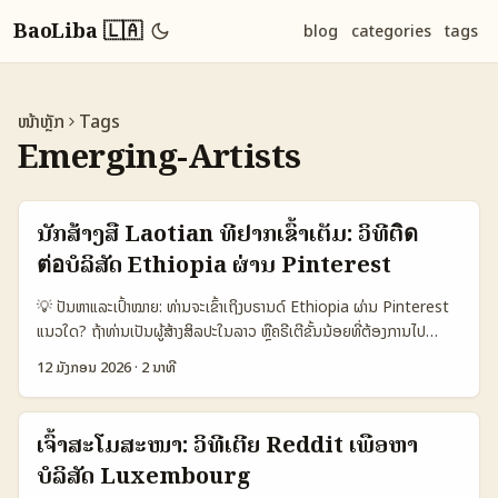
BaoLiba 🇱🇦
blog
categories
tags
ໜ້າຫຼັກ
Tags
Emerging-Artists
ນັກສ້າງສື່ Laotian ທີ່ຢາກເຂົ້າເຕັມ: ວິທີຕิด
ต่อບໍລິສັດ Ethiopia ຜ່ານ Pinterest
💡 ປັນຫາແລະເປົ້າໝາຍ: ທ່ານຈະເຂົ້າເຖິງບຣານດ໌ Ethiopia ຜ່ານ Pinterest
ແນວໃດ? ຖ້າທ່ານເປັນຜູ້ສ້າງສິລປະໃນລາວ ຫຼືຄຣີເຕີຂັ້ນນ້ອຍທີ່ຕ້ອງການໄປ
ສະແດງໃນຕະຫລາດ Ethiopia, ຄວາມສັບຊ້ອນທັງດ້ານວັດທະນະ, ພາສາ, ແລະ
12 ມັງກອນ 2026
·
2 ນາທີ
ການເຂົ້າເຖິງດິຈິຕອລນັ້ນອາດທ່ຽງຫຼັກ. ບຣານດ໌ຢູ່ Ethiopia ບາງທີ່ໃຊ້ຕະຫຼາດ
ເທັກໂນໂລຢີໃນແບບເຄື່ອງມື່ອງສົດ—ເຊັ່ນ Zemen Gebeya ທີ່ Ethio
Telecom ສະເໜີວຽກກັບ Telebirr — ແຕ່ການຕິດຕໍ່ຜ່ານ Pinterest ຍັງ
ເຈົ້າສະໂມສະໜາ: ວິທີເຕີຍ Reddit ເພື່ອຫາ
ຕ້ອງມີແຜນຮູບແບບທີ່ຈະເຂົ້າແຂ່ງໃນຕະຫຼາດທໍາອິດ. ເປັນທີ່ນິຍົມວ່າ Pinterest
ບໍລິສັດ Luxembourg
ເປັນແປຣອ່ນແບບການກຳກັບ inspiration — ນັກການຕັ້ງປະສົງຂອງທ່ານຄື: