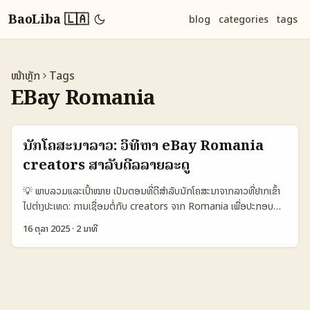
BaoLiba 🇱🇦
blog
categories
tags
ໜ້າຫຼັກ
Tags
EBay Romania
ນັກໂຄສະນາລາວ: ວິທີຫາ eBay Romania
creators ສໍາລັບດີລລາຍລະດູ
💡 ພາບລວມແລະເປົ້າໝາຍ ເປັນຕອນທີ່ດີສຳລັບນັກໂຄສະນາຈາກລາວທີ່ຢາກເຂົ້າ
ໄປຕ່າງປະເທດ: ການເຊື່ອມຕໍ່ກັບ creators ຈາກ Romania ເພື່ອປະກອບ
ເທື່ອງ seasonal deals ບໍ່ໃຫ້ແຕ່ສະເຫຼີມສົມແຕ່ຍັງຕ້ອງເຮັດໃຫ້ການຂາຍມີ
16 ຕຸລາ 2025
·
2 ນາທີ
conversion ແລະເປັນທີ່ເຊື່ອມຕໍ່ທິດທາງເຊິ່ງ. ບັນຫາສໍາຄັນທີ່ຜູ້ຄົນສອບຖາມ:
ຈະຫາ creators ທີ່ຮອບຮວມ, ເຂົ້າໃຈຕະຫຼາດ Romania, ແລະມີຄວາມສົມ
ດຸນກັບຜະລິດຕະພັນ eBay ຢ່າງໄວ້ໃນລາຍການ seasonal campaigns. ບ
ລັງສະເຫຼີມຄ່າ: eBay ແລະອັດຕາຄອມມິຊັນທີ່ຍອດນິຍົມສໍາລັບ affiliate ມີຄ່າ
ໃຫ້ເປັນຕົ້ນ (ແທ້ຢ່າງອ່ານຈາກບົດຄວາມທີ່ກ່ອນໜ້າ: eBay program