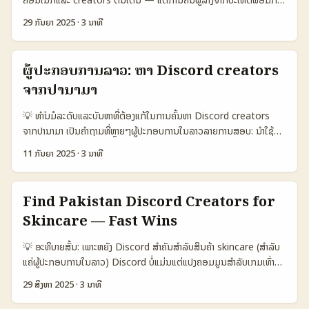
for gameplay collab Real-time voice & events Good for
campaigns ຕາຕະລາງຫຼັກສູດສະແດງວ່າ Discord ເປັນຈຸດທີ່ດີສໍາລັບການ
ການຈັດງານ creator-led sales pushes ຢູ່ Cambodia ມີຄວາມທ້າທາຍ
channels & bots Broad reach, less realtime 🔒 Privacy /
ສ້າງຄວາມສັນຍາກັບກຸ່ມ, ແຕ່ມີຜົນປະໂຫຍດຕໍ່ engagement ຄືນຫຼາຍກວ່າ
29 ກັນຍາ 2025
·
3 ນາທີ
ຫຼາຍ: ຂໍ້ຈຳກັດເກັບຂໍ້ມູນຜູ້ສ້າງ, ພາສາ, ຖານະທານເຄື່ອງມືແລະວັດຖຸປະສົງທີ່
moderation Strong (roles, bots) Medium Lower (public
Instagram ໃນແງ່ຂອງການສົນທະນາຕໍ່ເຂົ້າ. WhatsApp ດີສຳລັບການຕິດຕໍ່
ແຕກຕ່າງ. ເປັນປະໂຫຍດສໍາລັບຜູ້ປະກອບການຈາກລາວທີ່ຕ້ອງການເປີດເຕີມການ
posts) 🛠️ Outreach tools Rich: webhooks, bots API & bots
ໂຕຕໍ່ສ່ວນບຸກຄົນ ແຕ່ບໍ່ສໍາລັບການສ້າງຊຸມຊຸນສະເລີຍ. ...
ຂາຍໃນເຕັກຕໍ່ຕັ້ງ: ບົດນີ້ຈະສະເຫຼີມ 1) ວິທີຄົ້ນຫາ creators ຈາກ
Pages & inbox ຕາຕະລາງແສດງເຮັດໃຫ້ເຫັນວ່າ Discord ເປັນສະພາບທີ່
ຜູ້ປະກອບການລາວ: ຫາ Discord creators
Cambodia ຢູ່ Discord, 2) ການປະຕິບັດ outreach ແບບຈິງ, 3) ການ
ເໝາະທີ່ສຸດສໍາລັບ gameplay challenges ເນື່ອງຈາກການສະແດງຜົນການສື່
ຈາກປານາມາ
ອອກແບບ creator-led sales pushes ທີ່ເຫັນຜົນແລະ 4) ແນວຄວາມ
ສານແບບຕອນເວລາຈິງ, ແຕ່ Telegram ແລະ Facebook Groups ມີຈຸດ
ສົນໃຈອະນາຄົດ. ຂໍ້ຍ່ອຍ: ພາບຕົວຢ່າງຂອງ Indie Asylum ທີ່ເຮັດ server
ເປັນປະໂຫຍດສໍາລັບການຂະຫຍາຍຂ້າມເຂດແລະການເຕືອນຂ່າວສານ. ...
💡 ທຳ່ນມໍລະດັບແລະບັນຫາທີ່ຕ້ອງແກ້ໃນການຄົ້ນຫາ Discord creators
Discord ສຳລັບອຸດສາຫະກໍາເກມຢູ່ Montreal ສະແດງວ່າ Discord ສາມາດ
ຈາກປານາມາ ເປັນຄຳຖາມທີ່ຫຼາຍໆຜູ້ປະກອບການໃນລາວລາຍການສອບ: ນຳໃຊ້
ຮ່ວມກັນແລະກະຕຸ້ນການຄົ້ນຫາ (Indie Asylum / Christopher
ແນວໃດເພື່ອຄົ້ນຫາ Discord creators ຈາກປານາມາ ແລະເຮັດໃຫ້ພວກເຂົາ
Chancey). 📊 ຕາຕະລາງ Snapshot: ວິທີການອ່ານກຸ່ມ Discord ສີ່
11 ກັນຍາ 2025
·
3 ນາທີ
ຊ່ວຍດຶງກະແສໄປໃສ່ landing page ຂອງທ່ານ? ຄຳຕອບບໍ່ແມ່ນມີສະຕິກຈອດ
ປະເທດ (ສຽງ, ການແລກປ່ຽນ, ການຂາຍ) 🧩 Metric Option A Option
ດຽວ — ມັນຕ້ອງປະກອບດ້ວຍການຄົ້ນຫາທີ່ຈິງ, ການກວດຄຸນລັກສະນະ, ແລະ
B Option C 👥 Monthly Active 1.200.000 800.000 1.000.000
ການຂໍສະເຫຼີມຄວາມເປັນມືອາຊີບ. ບໍ່ຕ້ອງສົງຄາມ — Discord ເປັນແຊງທີ່ດີສໍາ
📈 Conversion 12% 8% 9% 💬 Avg Msg / User 35 18 27 💸
Find Pakistan Discord Creators for
ລັບຊຸມຊົນ niche ແລະຊ່ວຍສ້າງ retention ເປັນມື້ (Business Today
Avg Sale Value US$25 US$15 US$20 🔒 Brand Safety High
Skincare — Fast Wins
ລາຍງານກ່ອນວ່າ Gen Z ໃຊ້ Discord ເພື່ອຈັດການເຄື່ອນໄຫວ) — ແຕ່ການ
Medium Medium ຕາຕະລາງນີ້ສະແດງການສະເລີຍໃນຕົວເລືອກສາມປະເທດ
ຫາ “creator” ທີ່ເໝາະສົມແລະຄວາມໄດ້ຜົນຈະຕ້ອງມີຂັ້ນຕອນທີ່ຊັດເຈນ:
(A/B/C) ເພື່ອສະມິດທາງການຕັດສິນໃນການເລືອກ Discord
💡 ອະທິບາຍສັ້ນ: ເພາະຫຍັງ Discord ສຳຄັນສຳລັບສິນຄ້າ skincare (ສຳລັບ
ກຳນົດ KPI, ການທົດລອງການເຄື່ອນໄຫວ, ແລະກວດວ່າການຈ່າຍເງິນສົມດຸງກັບ
communities ສໍາລັບ creator-led sales. ຄຸນສັມັດສຽງ,
ແຄ່ຜູ້ປະກອບການໃນລາວ) Discord ບໍ່ແມ່ນແຕ່ແປງຄອມມູນສຳລັບເກມເທົ່າ
ຜົນທີ່ຕາມ. ບົດຄວາມນີ້ຈະເອົາຂັ້ນຕອນແຖວງຄົ້ນຫາ, ຕັ້ງກົດການຄຸ້ມຄອງ, ແລະ
conversion ແລະ avg sale value ແມ່ນຕົວຊີ້ວ່າເປົ້າໝາຍທີ່ດີແມ່ນສາມາດ
ນັ້ນ — ມັນກັບມາເປັນພື້ນທີ່ສຳຄັນສໍາລັບສິນຄ້າ lifestyle ແລະ skincare ທີ່
ວິທີທີ່ຈະເຮັດໃຫ້ Discord creators ຈາກປານາມານຳຜົນເຂົ້າ Landing
29 ສິງຫາ 2025
·
3 ນາທີ
ຂຶ້ນດ້ວຍ community engagement ແລະ brand-safe
ຕ້ອງການການສ້າງຄວາມສັກສົມ ແລະ community-led growth. ຕາມ
Page ຂອງທ່ານ. 📊 ຕາຕະລາງ Snapshot ຂໍ້ມູນ 🧩 Metric Option A
moderation. ...
ຂໍ້ມູນອ້າງອີງ, Discord ມີຜູ້ໃຊ້ລາຍເດືອນກວ່າ 200 ລ້ານແລະຖືກນຳໃຊ້ໂດຍ