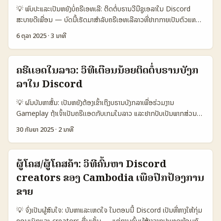
ແບບ Discord server ເພື່ອການຮຽນຮູ້ຜ່ານ narrative ແລະການປັບກະທຳ
💡 ພົບປະແລະເປັນຫຍັງບໍ່ຄຣີເອທເລີ: ຕິດຕໍ່ບຣານວີນີຊູເອລາໃນ Discord
ເພື່ອ conversion — ທີ່ສ້າງຜົນດີເປັນລາຍງານ. ຕາມທີ່ Surgence Labs
ສະບາຍດີເພື່ອນ — ບົດນີ້ເຮັດມາສຳລັບຄຣີເອທເລີລາວທີ່ຢາກກາຍເປັນຕົວແທນ
ແບ່ງປະເທດ, community-driven campaigns ສະແດງຄວາມສໍາເລັດ:
ຮັບໃຈຈາກບຣານວີນີຊູເອລາ (Venezuela) ຜ່ານ Discord ແລະຕົກລົງໃນ
average engagement ~5.2% ແລະ ROI uplift 4×–6× ເມື່ອເປັນ
6 ຕຸລາ 2025
·
3 ນາທີ
ເງື່ອນໄຂ flat-fee. ບອກກ່ອນວ່າ Discord ບໍ່ແມ່ນແຕ່ແບບເກມ — ມັນເປັນ
ກອງ community ເທົ່າກັບ paid media. ນີ້ແມ່ນຫຍັງຄວນເບິ່ງວ່າການຄົ້ນ
ແຊນເຊັນການສ້າງຄວາມສັນຍາກັບ Gen Z ແລະກຸ່ມທີ່ຕ້ອງການການສື່ສານທີ່
Discord creators ຈາກ Sweden ບໍ່ແມ່ນແຕ່ການຫາເບິ່ງ follower —
ເປັນສ່ວນຕົວ (reference: letelegramme ບົດຄວາມກ່ອນໜ້າ ກ່ຽວກັບ
ຕ້ອງເຊື່ອມຕໍ່ກັບ narrative ແລະການສຶກສາຜົນຕອບຮັບ. ...
ຄຣີເເອດໃນລາວ: ວິທີເຕືອນນ້ອຍຕິດຕໍ່ບຣານບັງກ
Gen Z). ແຕ່ກ່ອນທີ່ຈະຫຼຸດຄວາມກົງໄປ — ມີຄວາມສ່ຽງດ້ານຂໍ້ມູນ (Discord
ລາໃນ Discord
ໄດ້ມີການແຈ້ງກ່ຽວກັບ breach ຂໍ້ມູນບໍລິການລ໌ແດ່ວ່າ, see
Multiplayer/TechTimes). ນີ້ຫມາຍເຖິງວ່າກ່ອນທີ່ຈະສົນທະນາຈຸດເປັນ
💡 ຜົນບັນຫາສັ້ນ: ເປັນຫຍັງຕ້ອງເຂົ້າເຖິງບຣານບັງກລາເພື່ອຮ່ວມງານ
partner ກັບບຣານ, ຕ້ອງເຮັດແຜນເພື່ອປົກປ້ອງຄວາມສ່ຽງ. ໃນບົດນີ້ຈະຮອບ
Gameplay ຖ້າເຈົ້າເປັນຄຣີເເອດກັບເກມໃນລາວ ແລະຢາກປັບເປັນພາກສ່ວນ
ປະກອບ: ວິທີຄົ້ນຫາກຸ່ມ/ບຣານວີນີຊູເອລາໃນ Discord, ວິທີປົກປ້ອງຂໍ້ມູນ,
ຂອງການຮ່ວມງານແບບ Gameplay ກັບບຣານຈາກບັງກລາ, Discord ແມ່ນ
ແບບແນວທີ່ຈະສົນທະນາ flat-fee ແລະແນະນໍາ tool ເພື່ອຊ່ວຍໃຫ້ກົງໄດ້. 📊
30 ກັນຍາ 2025
·
2 ນາທີ
ແນວທາງທີ່ຄວນເລີ່ມ — ແຕ່ບໍ່ງ່າຍທັນເທື່ອ. ບາງບຣານອາດຈະຢູ່ໃນຊ່ອງທີ່ມີການ
ຕາຕະລາງ Data Snapshot: ທີ່ມາການຕຽມກັບບຣານ — Channel
ຄົບຄົວ, ບາງທີ່ມີນະໂຍບາບການຕິດຕໍ່ຈຳກັດ, ຫຼືບາງທີ່ມີການນຳໃຊ້ເຄື່ອງມືພາຍໃນ
comparison 🧩 Metric Discord Instagram WhatsApp 👥
ເພື່ອຮັບມືກັບ campaign ທີ່ສັບຊ້ອນ. ນີ້ແມ່ນເອກະຫານທີ່ຈະຊ່ວຍເຈົ້າອອກ
Monthly Active 200.000.000 1.200.000.000 2.000.000.000
ຜູ້ໂຄສ/ຜູ້ໂຄສຄ້າ: ວິທີຄົ້ນຫາ Discord
ແຜນ: ການຄົນຫາບຣານຢ່າງຖືກຕ້ອງ, ການສ້າງ pitch ທີ່ເຂົ້າໃຈແລະປອດໄພ
📈 Engagement (est.) 9% 4% 6% 💬 Best use Community
creators ຂອງ Cambodia ເພື່ອປົກປ້ອງການ
ອອນໄລນໃນການສື່ສານ. 📊 ຕາຕະລາງ Snapshot (ການປຽບທຽບ
building / events Discovery / creator showcase Direct 1:1
ແພລດຟອມສຳລັບ Outreach) 🧩 Metric Discord Telegram
ຂາຍ
outreach 🔒 Privacy risk Medium (recent breach) Low-
Facebook Groups 👥 Monthly Active 1.200.000 800.000
Medium Medium 💸 Typical deal type Flat-fee + server
💡 ຈົ່ງເປັນຜູ້ສົນໃຈ: ບັນຫາແລະເຫດໃຈ ໃນຕອນນີ້ Discord ເປັນທີ່ຫາງໃຫ້ກຸ່ມ
1.000.000 📈 Conversion (brand reply) 12% 8% 9% 💬 Best
takeover Sponsored post / flat-fee Sponsored messages /
ຄອນເນັກແລະ creators ຕື່ນເຕັ້ນ — ແຕ່ການຄົ້ນຜູ້ສ້າງຈາກປະເທດພ້ອມກັບ