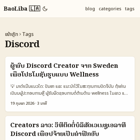
BaoLiba 🇱🇦
blog
categories
tags
ໜ້າຫຼັກ
Tags
Discord
ຜູ້ພົບ Discord Creator ຈາກ Sweden
ເພື່ອໂປຣໂມຊັນຮູບແບບ Wellness
💡 ມາດຳເນີນແນວໃດ: ປັນຫາ ແລະ ແນະນໍາໄວ້ໃນສະຖານການປັດຈິບັນ ຖ້າທ່ານ
ເປັນນຜູ້ປະກອບການຫຼື ຜູ້ຮັບຜິດຊອບການຕໍ່ຕ້ານດ້ານ wellness ໃນລາວ ແລະ
ຕ້ອງການຂະຫຍາຍກອງກຸ່ມລຶກກັບຄຸນຄ່າຂອງຄຸນ, Discord ແມ່ນສະຖານທີ່
19 ກຸມພາ 2026
·
3 ນາທີ
ສຳລັບການສ້າງ community ແບບລຶກຫຼັກ — ແຕ່ການຄົ້ນ “Sweden
Discord creators” ເພື່ອໂປຣໂມຊັນ wellness ມີຈຸດທົດສອບຫຼາຍ: ຈະຫາ
ໃນແນວໃດ, ວິທີຕິດຕໍ່ແບບໃດ, ແລະຈະປ່ຽນກອງກຸ່ມຈາກ activity ເປັນ
Creators ລາວ: ວິທີຕິດຕໍ່ບໍລິສັດເວເນຊູເອລາທີ່
adoption ຢ່າງໃດ. ບໍ່ຕ້ອງກັງວົນ — ບົດຄວາມນີ້ຈະແນະນໍາແບບເປັນຂັ້ນຕອນ,
Discord ເພື່ອປຈ້າຍເປັນຄ່າຟີກອັບ
ຈາກການຄົ້ນຫາ creator ຈັກສິບ ການຄວາມກ້າວໜ້າທີ່ຄວນວັດ, ການອອກ