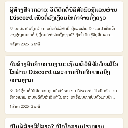
Option B Option C 👥 Monthly Active 120.000 800.000
ຄຸນສົມບັດຂອງຄຸ້ນຊີຟລະຊັນຢ່າງ Gen Z ເປັນຫຼາຍ (ແທກ Born Social,
60.000 📈 Conversion 9% 6% 14% 💰 Avg fee per
ຜູ້ສ້າງສື່ຈາກລາວ: ວິທີຕິດຕໍ່ບໍລິສັດນິວຊີແລນຜ່ານ
2024 ໃນແອງ). ສຳລັບແຖວລາວແລະຍ້ອນທີ່ທ່ານກຳລັງຄົ້ນຫາ creators ຈາກ
placement (USD) 80 30 120 📊 Estimated CAC 12 USD 6
Discord ເພື່ອຕໍ່ລົງເງື່ອນໄຂຄ່າຈ່າຍຄັ້ງດຽວ
ປາກິສຖານເພື່ອປະໂຫຍດ skincare, ບົດນີ້ຈະເຮັດໃຫ້ທ່ານມີແຜນງານຕົນເອງ:
USD 20 USD 🛡️ Risk / Compliance Medium High Medium
ຈາກການຄົ້ນຫາທີ່ມີປະສິດທິພາບ — ການຕິດຕໍ່ທີ່ດີ — ການສ້າງແນວທຸລະກຳທີ່
ຂໍ້ມູນເບື້ອງຕົ້ນບອກໄດ້ວ່າແນວທາງທີ່ເລືອກຈະກໍ່ແຕກຕ່າງ: creators ທ້ອງຖິ່ນ
💡 ບົດນຳ: ເປັນຈິງແລ້ວ ການຕິດຕໍ່ບໍລິສັດນິວຊີແລນຜ່ານ Discord ເພື່ອເຈົ້າ
ວັດຜົນໄດ້ຈິງ. ນີ້ມີເຄື່ອງມື, templates, ແລະໄຮ່ທີ່ເຫັນໄດ້ຈິງເພື່ອເລີ່ມຕົ້ນ. 📊
ໃນປານາມາມີค่าใช้ຈ່າຍຕໍ່ຄຳສັ່ງສູງກ່ອນແຕ່ມີ conversion ທີ່ສົມດຸງ, ສາມາດ
ຂອງຊ່ອງສາມາດຕໍ່ລົງເງື່ອນໄຂຄ່າຈ່າຍຄັ້ງດຽວບໍ? ຖ້າເຈົ້າເປັນຜູ້ສ້າງສື່ໃນລາວ
ການພັດທະນາຂໍ້ມູນ (Data Snapshot) 🧾 🧩 Metric Option A
ເຮັດໃຫ້ landing page ປົກກະຕິມີຜົນ. Agency remote (ຢ່າງ
ບົດຄວາມນີ້ຈະເປັນເຄື່ອງມືທີ່ຊ່ວຍເຈົ້າໃນການເຂົ້າໃຈວິທີຕິດຕໍ່ບໍລິສັດຂອງນິວຊີ
Option B Option C 👥 Monthly Active 1.200.000 800.000
4 ສິງຫາ 2025
·
2 ນາທີ
Philippines/Balkans) ມີຜູ້ໃຫ້ບໍລິການຫຼາຍແຕ່ເສຍຄວາມສະດວກແລະມີ
ແລນຜ່ານ Discord ແລະຈັດການເລື່ອງການຕໍ່ລົງເງື່ອນໄຂ flat-fee ຢ່າງມີ
1.000.000 📈 Conversion 12% 8% 9% 💬 Engagement Rate
ຄວາມສຽງດ້ານຈຸລະນະເຊິ່ງຂ້ອຍຄວາມເຫັນຈາກເອກະສານອ້າງອີກແບບກ່ອນ. ...
ປະສິດທິພາບ. Discord ແມ່ນແພລດແຟມທີ່ກຳລັງເປັນທີ່ນິຍົມສູງສ່ວນຫຼາຍ
18% 10% 12% 💰 Avg Creator Fee (USD) 150 200 120
ສຳລັບຜູ້ສ້າງສື່ ເພາະສາມາດເຊື່ອມຕໍ່ກັບຊຸມຊົນທີ່ມີຄວາມສົນໃຈຄົນເຫັນຄຳພູດຕ່າງ
ຕາຕະລາງຂ້າງເປັນການສົມມຸດເລືອກເພື່ອຊ່ວຍໃຫ້ທ່ານເຫັນຄວາມແຕກຕ່າງ
ຄົນສ້າງສິນຄ້າຄວາມງາມ: ເຊື່ອມຕໍ່ບໍລິສັດພິວເຕີໂຣ
ໆຢ່າງຊັດເຈນ ແລະສະດວກໃນການສື່ສານດ້ວຍຕົວເອງ. ບໍລິສັດນິວຊີແລນຫຼາຍ
ລະຫວ່າງແບບການຮ່ວມງານ: Option A ເປັນ Discord-native creators
ໂກຜ່ານ Discord ແລະການເປັນຕົວແທນຍິງ
ແຫ່ງໃນ Discord ມີການໃຊ້ flat-fee deals ເພື່ອຄວາມງ່າຍດາຍໃນການ
ທີ່ມີ community ກ້າວໜ້າ (conversion ສູງ), Option B ແມ່ນ
ຈ່າຍເງິນທີ່ຊັດເຈນ ແລະສະຫຼຸບໄດ້ວ່າເຫັນຄວາມສຳຄັນໃນຕະຫຼາດນີ້ຈະເພີ່ມຂຶ້ນຢ່າງ
ຄວາມງາມ
Instagram-led creators ທີ່ມາເປັນສຳຫຼັບການຕິດຕໍ່ເຖິງຄົນຫຼາຍ, ແລະ
ຕໍ່ເນື່ອງ. 📊 ຕາຕະລາງການເຂົ້າຫາບໍລິສັດ Discord ຕ່າງປະເທດ ແລະ ການຈ່າຍ
Option C ເປັນ TikTok-driven creators ທີ່ສາມາດດຶງຄວາມນິຍົມໄດ້ດີ
💡 ວິທີເຊື່ອມຕໍ່ບໍລິສັດຄວາມງາມພິວເຕີໂຣໂກຜ່ານ Discord ເພື່ອເປັນຕົວແທນ
flat-fee 🧩 ປະເພດການຕິດຕໍ່ ນິວຊີແລນ ສະຫະລັດອາເມລິກາ ອົດສະຕຣາ
ແຕ່ engagement ອາດບໍ່ສໍາພັນກັບກຸ່ມທີ່ຕ້ອງການການພູດຢ່າງລະອຽດ.
ຍິງຄວາມງາມ ສະບາຍດີຄົນສ້າງສິນຄ້າໃນລາວ! ຖ້າເຈົ້າຝັນຢາກເປັນຕົວແທນຍິງ
ເລຍ 👥 ຈຳນວນສະມາຊິກ Discord ທີ່ເຂົ້າໃຈການຕິດຕໍ່ 8.000 5.500
ການຕັດສິນໃຈຂຶ້ນຢູ່ກັບທາງຈຸດເປົ້າໝາຍ (awareness vs conversion)
ຄວາມງາມຂອງບໍລິສັດຈາກພິວເຕີໂຣໂກ, ການເຊື່ອມຕໍ່ກັບພວກເຂົາຜ່ານ
4.200 📈 ອັດຕາການຕິດຕໍ່ສຳເລັດ 75% 60% 55% 💰 ຄ່າຈ່າຍ flat-fee
ແລະງົບປະມານທີ່ມີ. ...
1 ສິງຫາ 2025
·
2 ນາທີ
Discord ແມ່ນກໍລະນີທີ່ຄວນສົນໃຈແລະເຮັດໄດ້ງ່າຍກວ່າທີ່ເຈົ້າຄິດ. Discord
ສະເລ່ຍ (USD) 1.200 900 850 🕐 ເວລາເຄື່ອນໄຫວທີ່ດີທີ່ສຸດ (ວັນ) 7 10
ເປັນແພລດຟອມໂຊເຊຍທີ່ເປັນສະໜາມສຳລັບການສື່ສານລະດັບສູງ ແລະມີກຸ່ມ
12 ຈາກຕາຕະລາງຈະເຫັນໄດ້ວ່າ Discord ປະເທດນິວຊີແລນມີຈຳນວນຜູ້ໃຊ້ເປັນ
ຊຸມຊົນຂອງບໍລິສັດຄວາມງາມຈຳນວນໃຫຍ່ຈາກພິວເຕີໂຣໂດ້ຮ່ວມກັນ. ຈົ່ງຈະ
ສະມາຊິກສູງກວ່າ ແລະອັດຕາການຕິດຕໍ່ສຳເລັດກໍສູງກວ່າປະເທດອື່ນໆ. ຄ່າຈ່າຍ
ເປັນຜູ້ສ້າງສື່ຢູ່ລາວ? ເປີດໃຈການປຽບທຽບ