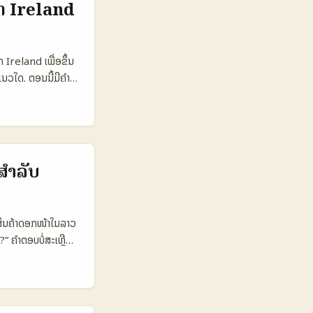
ກ Ireland
hop Email / PR
only €1.000+
ຫຼັກ (listings)
 Ireland ເພື່ອຂຶ້ນ
ກະຕິກະເປັນທີ່ນ່າ
ແນວໃດ. ຕອນນີ້ມີຄຳ
ເຕີແບບໃດເພື່ອເພີ່ມ
່ວມມືລ່ວງ OpenAI-
ຄັບໜ້າ ບໍ່ແມ່ນນັກ
ess notes). ສະເລີຍ
ເອເຕີ Ireland ຢ່າງ
ສຳລັບ
etric TikTok
50.000 1.000.000
0–€180 €45–
ນສິນຄ້າດອກໜ້າໃນລາວ
ing Location
 ຄໍາຕອບບໍ່ສະເຫຼີມ
ailers Branded
ນແນວທາງທີ່ຄວນ
ement ສູງ, ໃຫ້
ເຄື່ອນໄຫວໃນຕະຫຼາດ
long-form), ຕອນ
ຮັບຜິດຊອບ — ຕາມທີ່
ດເຮັດໃຫ້ເກີດຂໍ້