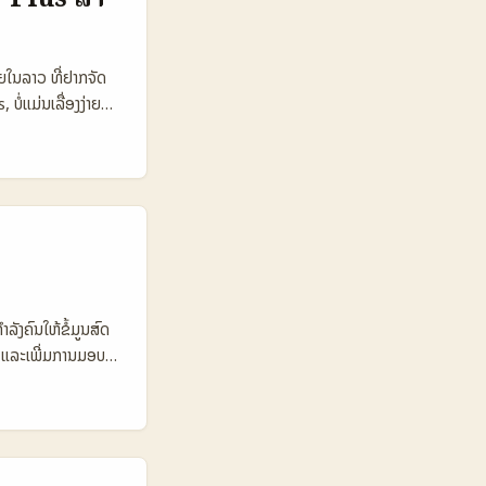
0.000 📈
.000 €1.000–
Response time
າຍໃນລາວ ທີ່ຢາກຈັດ
້ແຕ່ງອັດຕາມີຂອບ
ແມ່ນເລື່ອງງ່າຍ
ປັນຕ້ອງຈັດການສະເໜີ
ບັດ — ຍ່ອຍອອກຂັ້ນຕອນ
ີ່ຕ້ອງຮັບຜິດຊອບກ່ອນ
ແດງຄຸນຄ່າທີ່
ໍ່ການລະບົບຂໍ້ກຳນົດ
ws pool — ເຊັ່ນ
ີ່ສະແດງວ່າເນື້ອຫາ
reators ທີ່ສາມາດແປ
ຳລັງຄົນໃຫ້ຂໍ້ມູນສົດ
 ແລະເພີ່ມການມອບ
ແລະມີລາຍການຜູ້ຂາຍ
ງເຊັ່ນ: ການເປີດ
ໍ່ແນວໃດ, ແລະຈະສົ່ງ
etric eBay
ctive 120.000 —