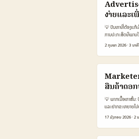
Advertise
15.000 📈 Avg 
ง່າຍແລະເ
DM / Agency 🔒
€200–€1.000 ຕາຕະ
💡 ປັນຫາທີ່ຕ້ອງແກ້
ແລະສົ່ງຂໍ້ຄວາມຫາ Se
ການປະກະສິດທິພາບໃນ
ເຊື່ອຖື. ...
ຖາມຫຼາຍ: ຈະຄົ້ນຫາ
2 ກຸມພາ 2026
·
3 ນາທີ
engagement ແລະ c
Sora ທີ່ຈະໃຫ້ຜູ້ໃຊ
ແກ່ນແບບມິນຄົນ) ແລ
ນີ້ຈະເປັນການນໍາທາງ
Marketer 
ຄົບຖ້ວນ. 📊 ຕາຕະ
ສິນຄ້າດອກ
(Ireland) YouTu
📈 Avg Engagem
💡 ພາກເນື້ອຫາສັ້ນ:
€190 🛠️ Disco
ແລະຢາກຂະຫຍາຍໄປຕະຫຼ
tags, Reels exp
ສົມ: Zalo ແມ່ນແພລ
lifestyle, stills
17 ມັງກອນ 2026
·
2 ນ
ເລືອກຄືການປະກອບຮ່
ROI ດີໃນການໂຄສະນ
beauty. ສິ່ງທີ່ຕ້ອ
ທີ່ Instagram ເໝາ
Dr. Masoud Saman 