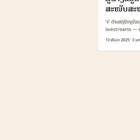
BEUC ໃນລາຍງານຂາງ
ສະໜັບສະ
📈 🧩 Metric Lo
👥 Monthly Acti
💡 ຕຳແໜ່ງປັດຈຸບັນແ
💸 Avg pay per
livestreams — ຄຳຖາ
Medium Low–Med
ວຽກແນວໃດໃນ lives
ສະແດງຄ່າປະກອບທົດສ
13 ທັນວາ 2025
·
3 ນາ
ໜຶ່ງທີ່ສຳຄັນ: Bob
ທ່ານໃນລາວ; ການຕິດຕໍ່
ເຮົາຈະເຫັນ conten
ໂອກາດນີ້ເປັນເວລາດ
ລະບຽບ. ນີ້ແມ່ນການຮ
ສົນທະນາທົ່ວໆ, ແຕ່
Snapshot: ດାວງຊ
Platform C (Fac
stream 6.500 1
€12 €6 🛠️ Integ
ກ່າວແສດງວ່າ Twit
ມີ user base ກວ້າງ
ກັບ creator ຈາກ 
ການນໍາເຂົ້າຂໍ້ຄວາມເປັ