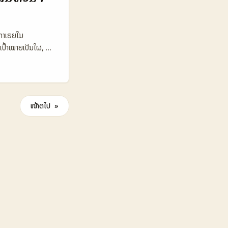
enezuela/Global)
Netflix-related)
ິດ 24–72 ຊົ່ວໂມງ
ງກາເຣຍໃນ
sure risk
ເປົ້າໝາຍເປັນໃຜ, ທຳ
 30% ຕາຕະລາງນີ້
ນປີ 2025 ມີປຽບທຽບ
ແຕ່ຈະເສຍຄ່າສູງກວ່າ
 ຟາງສາຍນີ້ແປວ່າພວກ
ຮອງ). ສະເຫຼີມ
ອນ — IP ແລະກົດ
ໜ້າຕໍ່ໄປ »
— ບໍ່ພຽງແຕ່ການ
 ຕາຕະລາງ
B (Twitch)
Avg view per
ponsor CPM €8
ools ຕາຕະລາງດັ່ງ
ຄອບ, ແຕ່ YouTube
ແບຣນທີ່ຈະເຂົ້າຮ່ວມ
et ທີ່ຈະເຮັດໃຫ້