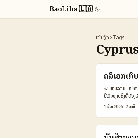
BaoLiba 🇱🇦
ໜ້າຫຼັກ
Tags
Cyprus
ຄລິເອກເກິບ
💡 ພາບລວມ: ປັນຫາທີ
ມີເປັນຫຼາຍສິ່ງທີ່
ຈຸດປະສົງເລື່ອງการ
1 ມີນາ 2026
·
2 ນາທີ
Saudi Arabia ໃນສະຫ
(Source: Business
ແນະນໍາເປັນພາສາອາຣາບ/
ຂໍ້ມູນ: ອະໄຫຼດກາ
ນັກສ້າງຄອ