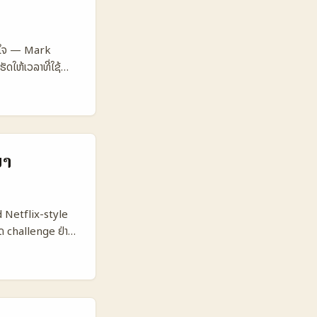
ກ. 📊 ຕາຕະລາງ
 Metric Zalo
Influencer
ສົນໃຈ — Mark
gration)
ດໃຫ້ເວລາທີ່ໃຊ້
rand Safety /
 Meta
ເຫັນວ່າມີຜູ້ໃຊ້ຈຳ
ຍຈະເຮັດໜ້າທີ່ໃຫ້
ງ່າຍກວ່າ ແລະມີ
ະ UX ທີ່ເຊື່ອມຕໍ່
tric Local
00.000 📈 Avg
ນາ
App Conversion
t codes Brand
ເສີມ conversion
ed Netflix-style
ວມ. ...
ັດ challenge ຢ່າງ
ັດຕາ conversion ແລະ
.000 ຊ່ອງ YouTube
ດ 1.000.000+
່າຕຳແໜ່ງຜູ້ສ້າງອັນ
ທາງວັດທະນະທຳ,