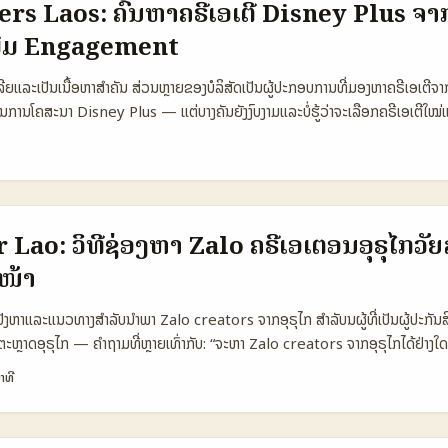
rs Laos: ຄົ້ນຫາຄຣີເອເຕີ Disney Plus ຈາ
Response Rate 10% 25% 18% 💬 Contact Path Message Seller / S
ພີ່ມ Engagement
 Legal Complexity Medium High Low 💰 Typical Budget Product-
ລາງສະແດງວ່າການເຂົ້າຫາບຣານທີ່ຂາຍຜ່ານ eBay ມັກຈະເປັນການເຕິກກັບລາຍການຂາຍ
ເລີຍແລະເປັນເນື້ອຫາສຳຄັນ ສ່ວນຫຼາຍຂອງບໍລິສັດເປັນຜູ້ປະກອບການທີ່ມອງຫາຄຣີເອເຕີຈາກ
ller/Shop. ການຕິດຕໍ່ຜ່ານ PR ຫຼື Email ຈະໄດ້ຜົນດີໃນເທັກເກັກທີ່ຕ້ອງຈ່າຍ, ແຕ່ປົກ
ການໂຄສະນາ Disney Plus — ແຕ່ບາງຄັນຍັງງົບງາມແລະບໍ່ຮູ້ວ່າຈະເລືອກຄຣີເອເຕີໃໝ່
ວຽກງານທີ່ສະໜັບສະໜຸນ Disney Plus ໃນ Ireland ຈັກອັນໄດ້ຈາກໃສ? ຈະວິເຄາະຄຣີເອ
onversion ຢູ່ຕະຫຼາດລາວ? ບົດຄວາມນີ້ສົນທະນາຈາກຂໍ້ມູນຮອບດ້ານ: ຂ່າວການຮ
້ສ້າງວິດີໂອດ້ວຍຕົວລະຄອນ Disney (ຂໍ້ຈຳກັດ: ຕົວລະຄອນຄືນໃຫ້ເປັນຕົວການອະນິເມຊັນ/
ະຄວາມຄິດເຫັນຈາກຄຣີເອເຕີທີ່ເປັນຜູ້ຮັບທ່ານ (ອ້າງຕາມ Disney ແລະ OpenAI pr
ການດຳເນີນງານສຳລັບຜູ້ຂາຍຂ້າມຊາດ ແລະຜູ້ປະກອບການໃນລາວທີ່ຕ້ອງການການເຂົ້າເຖິງຄຣີ
Lao: ວິທີຊ່ອງຫາ Zalo ຄຣີເອເຕອນອຸຣຸໄກວັຍ
ລາງ Snapshot: ການປຽບທຽບ Platform ສໍາລັບການຫາຄຣີເອເຕີ Ireland 🧩 M
ໜ້າ
be (Ireland) Instagram (Ireland) 👥 Monthly Active 1.200.000 9
ent 7.5% 4.2% 5.8% 💰 Influencer Rates (micro) €50–€200 €4
 ປັງຫາແລະແນວທາງສໍາລັບນຳພາ Zalo creators ຈາກອຸຣຸໄກ ສຳລັບນຜູ້ທີ່ເປັນຜູ້ປະກັ
very Tools Hashtags, Creator Marketplace Search, Comment min
າດອຸຣຸໄກ — ຄຳຖາມທີ່ຫຼາຍເທົ່າກັບ: “ຈະຫາ Zalo creators ຈາກອຸຣຸໄກໄດ້ຢ່າງໃດ?”
lore ⚖️ Best for Viral short-form, trends Long-form reviews, tr
ຕຟອມທີ່ເປັນຕົວເລືອກໃນຫວຽດນາມ ແຕ່ການນຳໃຊ້ທີ່ອຸຣຸໄກມີຂະໜາດນ້ອຍ — ດັ່ງນັ້
+video ຕາຕະລາງສະແດງວ່າ TikTok ເປັນສະຖານທີ່ດີສຳລັບ viral hits ແລະ engag
າທີ
ວມ: ສອບຖາມແນວລະດັບ, ດຶງຂໍ້ມູນຜູ້ສ້າງຈາກແພລຕຟອມອື່ນ, ແລະຄຳແນະນຳທາງການ
າ Disney Plus. YouTube ດີໃນການຮັບຊົມ content ພາຍໃນ (trailers ແລະ 
ງຈຳໄວ້: ການໂຄສະນາສຳລັບເດັກນ້ອຍທີ່ນໍາມາໃນອຸດສາຫະກຳ skincare ເປັນຫຍັງທີ່ຕ້ອງ
ະສົມສຳລັບ lifestyle branding ແລະ visual storytelling. ...
ເວັ່ນໄວ້ໃນ MENAFN/EINPresswire, ການໂຄສະນາທີ່ດຶ່ງເດັກເຂົ້າມາໃນຕະຫຼາດອາ