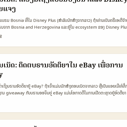
👥 Monthly Active (audience reachable) 1.800.000 2.500.000 60
າຍແຈງ
collaborate 35% 55% 22% 💰 Typical budget per collab €200–€1
00 🗣️ Language preference Arabic Arabic／English Arabic ⏱️ 
ໍ່ແບຣນ Bosnia ທີ່ໃນ Disney Plus (ສຳລັບນັກສ້າງຈາກລາວ) ຖ້າທ່ານເປັນຄຣີເອເຕີຈ້
7 days 14–30 days ຕາຕະລາງເຫັນວ່າບຣານນາທ້ອງຖິ່ນມີຄວາມສາມາດຮ່ວມງານໄດ
ຣນຈາກ Bosnia and Herzegovina ແລະຢູ່ໃນ ecosystem ຂອງ Disney Plus, ບໍ່
ນສາກົນ; ບຣານສາກົນຊື່ດີມັກມີງວດທີ່ສູງຂຶ້ນແລະງົບປະມານຫຼາຍກວ່າ. ສຳລັບຄຣີເອເຕີຈໍາເ
ຍະໄປໃນເສັ້ນ. ບົດຄວາມນີ້ຈະໃຫ້ແນວທາງຈິງຈັງ ທີ່ເຮັດໄດ້ຈາກຂໍ້ມູນສາງທີ່ຈະນໍາໄປປະຕິ
ປົ້າໝາຍທີ່ເຫັນຄ່າທີ່ຊັດເຈນ. ...
ທີ
ປະສົບຜົນ, ແລະເຄື່ອງມືທີ່ຕ້ອງໃຊ້ — ເພື່ອພັດທະນາການຮ່ວມມືທີ່ມີຄຸນຄ່າ. ຂໍ້ຕໍ່ສຳຄັນທ
ວ່າແບຣນທ່ານຈະຕ້ອງການຫຍັງ (awareness, subscriptions, regional PR), ການສະ
l storytelling ຫຼື creative tie-ins ທີ່ເຂົ້າກັນກັບ Disney), ແລະການຄວບຄຸມຈຸດຕ
ີ້ ຂ້ອຍຈະນໍາໃຈຈາກການສຶກສາ trend ທີ່ສະແດງໃນ reference content ແລະ ne
ນເນັດ: ຕິດຕໍ່ບຣານອັດຕິຍາໃນ eBay ເພື່ອການ
nfluencer challenges ຢ່າງ “El WDW Hispanic Influencer Challenge” ທ
y
ຫ້ຢູ່ໃນການເຮັດເລື່ອງທ່ານເອງ — ນັ້ນແມ່ນເປັນແນວທາງທີ່ເຮັດໃຫ້ແບຣນເຮັດວຽກກັບ c
ສາທ້ອງຖິ່ນ. ...
ຂົ້າເຖິງບຣານອັດຕິຍາຢູ່ eBay? ຖ້າເຈົ້າແມ່ນນັກສ້າງຄອນເນັດຈາກລາວ ຫຼືເປັນແອຍເນີທ໌ທີ່ກ
ານ giveaway ກັບບຣານອອຈິນຍູ່ eBay ແມ່ນໂອກາດດີໃນການເປີດຕະຫຼາດຢູ່ອົດຕີຍາ
. ປັດຈຸບັນ eBay ເປັນແຜົນຈຳໜ່າຍອອນໄລນ໌ທົ່ວໂລກ (eBay Inc., ຕາມລາຍງານທົ່ວໄປ) 
ປວ່າມີບຣານອົດຕີຍາທີ່ຂາຍຜ່ານ eBay ທີ່ອາດຈະສົນໃຈການຮ່ວມງານທີ່ມີຄຸນນະສົມບັດດັ່
ານເສີມການຍືດແລະການຟື້ນຟູຄວາມສົນໃຈຜູ້ຊື້. ບັນຫາຄືວ່າຈະຄວນເລືອກບຣານໃດ, ຕິດຕ
ເປີດໃຈພວກເຂົາ. 📊 ຕາຕະລາງຂໍ້ມູນ: ການປຽບທຽບຊ່ອງແບ່ງຮ່ວມ Giveaway 🧩 M
s Direct Brand Contacts Influencer-fit (Estimated) 👥 Monthly A