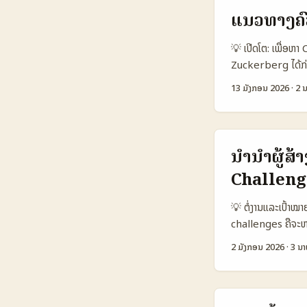
ສະເຫຼີມພາບແນວຄວາມ
ແນວທາງຄົ
Data Snapshot: ກ
Instagram TikTo
💡 ເປີດໂຕ: ເພື່ອຫ
Reach (local cr
Zuckerberg ໄດ້ກ່າວ
Shoppable posts
ເພີ່ມຂຶ້ນ — ນີ້ແມ່
13 ມັງກອນ 2026
·
2 ນ
Regulation Medium
announcement) ບทບ
ກັດໃນອຸຣຸໄກ (ປະມານ
ດາວໂຫລດ — ຕ້ອງເອົ
ເຄື່ອງມືຊ່ວຍຂາຍຫາກທ
ກັບ landing flow
Greek Nano Gre
ນໍານຳຜູ້ສ້
Engagement 8% 
Challeng
3.2% 1.1% 0.4%
collabs／mass rea
💡 ຕໍ່ງານແລະເປົ້າ
ສໍາລັບການດາວໂຫລດແ
challenges ຄືຈະຫາຜ
ປອດໄພ. ຄຳຖາມທີ່ພົບ
2 ມັງກອນ 2026
·
3 ນາ
ຫວັງວ່າ content ບ
ຂອງປາກິສະຕານທີ່ມີ
subscribers — ນີ້ແ
ຍິ່ງໃຫຍ່ນີ້ມີຄວາມຫ