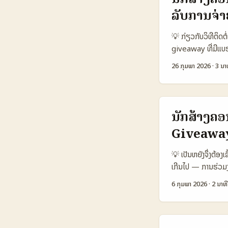
SMB / Startups 
ລັບການຈ່
Likelihood to 
€10.000 €50–€3
💡 ກ່ຽວກັບວິທີຕິດຕ
avg 7–14 days 2–
giveaway ທີ່ມີແບ
ບັນທຶກທີ່ຕ່ຳກວ່າບຣາ
— ແຕ່ກໍບໍ່ໄດ້ເປັນໄລ
ຂອງຕົວເອງໃຫ້ກັບກຸ່ມເ
26 ກຸມພາ 2026
·
3 ນາ
ຕິດຕໍ່, ການສ້າງສ່ວນ
ເລີ່ມ: ການເຂົ້າໃຈ
ຊັດເຈນ (ເຊັ່ນ loca
ຂອງແບຣນ. ໃນສ່ວນນ
ນັກສ້າງຄອ
ຄວາມແຕກຕ່າງຂອງ i
Giveawa
ທ່ານເຮັດໄດ້ຖືກປັບໃ
ປະສົບການສາກົນເປັນພາ
💡 ເປັນຫຍັງຈຶ່ງຕ້ອງເ
ເກີນໄປ — ການຮ່ວມງ
ຜົນຕໍ່ກັບຟ່ານເຂົ້າ
6 ກຸມພາ 2026
·
2 ນາທີ
ຈາກແດນຕ່າງໆ — ນີ້ແ
ຕະຫຼາດໃນອົດຕີຍາ, ກ
ເນື້ອຫາແນວໃດເພື່ອ
Austria Listing