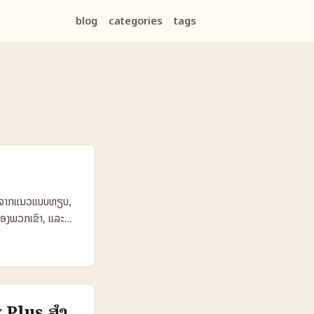
blog
categories
tags
ະຮຽນຈາກແນວແບບທຽບ,
ຂອງພວກເຂົາ, ແລະ
i ແລະຈັດງານຢູ່
ານລົງທຶນທີ່ຄົບຄຸນ
ານແບບອີຢິບ ຢ່າງ
າງລົງດົນ. 📊 ຕາຕະລາງ
onal Intl Brands
 Plus ສໍາ