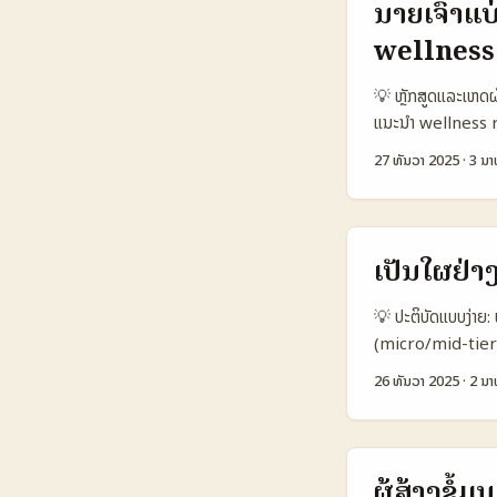
ນາຍເຈົ້າແ
food, fashion ຈຳ
wellness
TV Broadcaster
800.000 1.200.
💡 ຫຼັກສູດແລະເຫດຜ
YouTube 25% 10
ແນະນຳ wellness ro
Viral challenge 
ເປັນຕົວເລືອກທີ່ນ່າ
Monthly Active ແ
27 ທັນວາ 2025
·
3 ນາ
ເຄື່ອງມືການສື່ສານ. 
ທັງສອງຝ່າຍເຮັດໄດ
ກໍລະນີເລື່ອງທີ່ Ja
ຈາກ watch time ແ
ສ່ວນໃຫຍ່ໃນເຂດ Mid
ຖືກຍິນຍັນໂດຍ L’Oré
ເປັນໃຜຢ່າ
creators ໄດ້ດີຂຶ້ນ.
engagement ຈາກກາ
💡 ປະຕິບັດແບບງ່າຍ:
ແມ່ນການຕັ້ງຄຳຖາມບັ
(micro/mid-tier c
— ປັນຫາທີ່ພົບບ່ອງ
26 ທັນວາ 2025
·
2 ນາ
ພາຍໃນເຮືອນ, ແລະການ
ບຣານດ. ໃນບລັດຂອງ
ໃຫ້ຜູ້ຊົມສົນໃຈແລະ
ແຈ້ງວ່າເປັນໂຄສສົດເປ
ຜູ້ສ້າງຂໍ