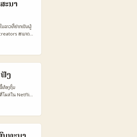
ໂຄສະນາ
s 🧩 Metric Top
nthly Active
hare from
ນລາວທີ່ຢາກເປັນຜູ້
niche trust
 creators ສາມາດ
t YouTubers ມີ
ແພດຟອມທ່ານເຮັດ
າຈາກ YouTube
ງທາງອອນລາຍ — ຢ່າງໃນ
challenges ເນື່ອງ
info). - ນັກກະທົບ
າງຄື Halo AI ທີ່
ັກໄດ້ຊ່ວຍການຄົ້ນຫາ
ດຟັງ
່ທີ່ເພີ່ມ
zel). ບັນທຸກນີ້
້ທ້ອງຖິ່ນ
າວ? ...
ี่โผล่ใน Netflix
, ການອ່ານຄ່າ
 DM ຫຼືສ້ອມບ່ອນກັບ
ັນ — ບາງທີ່ເຮັດ
ຣໂມຊັນອາຫານບໍ່ໄດ້
ຄອມມູນຕົວເອງ (ອ້າວ
ປສົນທະນາ