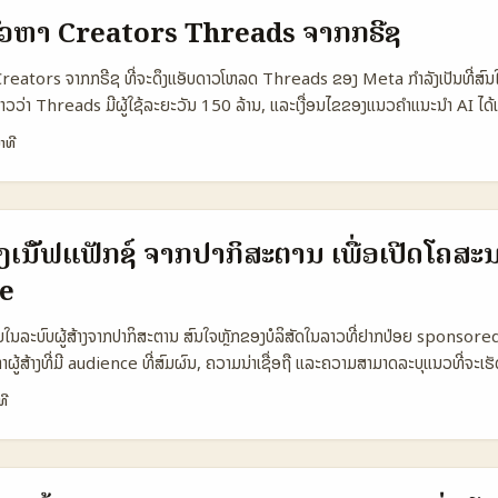
ສ່ຽງດ້ານສຸຂະພາບແລະຈິຕໃຈ — ຢ່າລືມຈຳນວນຜູ້ບໍລິການແລະຄຸນນະພາບແກ່ຜູ້ບໍລິໂພ
ວຫາ Creators Threads ຈາກກຣີຊ
ານລາຍງານເລືອກຊ່ອງທາງສໍາລັບຜູ້ສ້າງສື່ (Zalo vs Instagram vs TikTok) 🧩
k 👥 Monthly Active (Uruguay est.) 30.000 850.000 650.000 📈 
າ Creators ຈາກກຣີຊ ທີ່ຈະດຶງແອັບດາວໂຫລດ Threads ຂອງ Meta ກຳລັງເປັນທີ່
eators) Low High High 💬 Commerce Tools “Zalo Mini App” (inte
ວ່າ Threads ມີຜູ້ໃຊ້ລະຍະວັນ 150 ລ້ານ, ແລະເງື່ອນໄຂຂອງແນວຄຳແນະນໍາ AI ໄດ້ເຮັ
, DMs Shop, Live selling 🔎 Discovery Ease Hard Easy Easy ⚖️ B
ນຂໍ້ດີສໍາລັບການໃຊ້ influencer ເພື່ອດຶງດາວໂຫລດແອັບໃນຕະຫຼາດຕ່າງປະເທດ. (ອ້າງອີງ:
າທີ
 High (tools) Medium ຕາຕະລາງເບິ່ງແລ້ວສະຫຼຸບໄດ້ວ່າ Zalo ແມ່ນແພລຕຟອມທີ່
ັນທຸກສຳລັບນັກເຕັ້ນຕົນ ແລະ ທີມ growth ຈາກລາວ: ບໍ່ພຽງແຕ່ຄົນທີ່ມີຕິດຕາມຫຼາ
ຕາງປະເທດ) ໃນຂະນະທີ່ Instagram ແລະ TikTok ມີສັນຍານວ່າຫາຜູ້ສ້າງທ່ຽວເຂົ້າໄດ້
າໃຈກັບການຄົ້ນຫາ creators ຈິງຈັງຈາກກຣີຊ: ພິຈາລະນາ niche, engagement, ແລ
່ານຕ້ອງການເຂົ້າຕະຫຼາດອຸຣຸໄກໄວ້ແທນທີ່ຈະໃຊ້ Zalo ເປັນຈຸດເລືອກ. ...
 ຂອງແອັບ. 📊 ຕາຕະລາງ Snapshot: ການປຶກສາເລືອກຕາມພາກ/ແນວຕະຫຼາດ 🧩 Me
ek Mid-Tier Greek Macro 👥 Monthly Active 25.000 120.000 6
າງເນັັຟແຟັກຊ໌ ຈາກປາກິສະຕານ ເພື່ອເປີດໂຄສະ
4.5% 2.1% 💸 Avg Promo Cost €50 €400 €3.000 🔁 Estimated 
e
 📱 Best Content Type Local tips／short how-to Vlogs／discoun
ch ຕາຕະລາງເບິ່ງວ່າ creators ຂະໜາດນ້ອຍທີ່ມີ engagement ສູງສາມາດແລະ
ໝາຍໃນລະບົບຜູ້ສ້າງຈາກປາກິສະຕານ ສົນໃຈຫຼັກຂອງບໍລິສັດໃນລາວທີ່ຢາກປ່ອຍ sponsor
ອັບໄດ້ດີສຸດ, ແຕ່ຮອງຮັບດ້ວຍປະສົບການທີ່ມີຢ່າງ Macro ໃຫ້ຄວາມຄືບໜ້າທາງການຮູບລ
ູ້ສ້າງທີ່ມີ audience ທີ່ສົມຜົນ, ຄວາມນ່າເຊື່ອຖື ແລະຄວາມສາມາດລະບຸແນວທີ່ຈະເຮ
ເບິ່ງບໍ່ບໍ່ມີຄວາມຊັດເຈນ: ຈະຄົ້ນຫາພວກເຂົາໄດ້ຈາກໄປທີ່ໃດ, ໃຊ້ແນວທາງໃດເພື່ອປັບອ
ທີ
ໍ່ຈະຖືກຈັບກັບຂໍ້ຈົກຈຳຂອງແພລດຟອມ. ຂໍ້ມູນສຳຄັນ: Google ລາຍງານວ່າມີກວ່າ 95
ຜູ້ຕິດຕາມ 10.000+, 13.000 ຊ່ອງເກີດ 100.000+, ແລະກວ່າ 1.000 ຊ່ອງທີ່ເກີ
ມ່ນຮູບແບບການສ້າງສື່ໃນທ່ອງຖິ່ນ (Profit). ນັກພາລະກິດທຸລະກຳຈາກລາວຄວນເຂົ້າໃຈວ
ຼາຍແບບໃດ ແລະເນື້ອຫາໃດເປັນທີ່ນິຍົມ (ຕຽງ comedy, cricket, podcasts, ເບື້ອງ