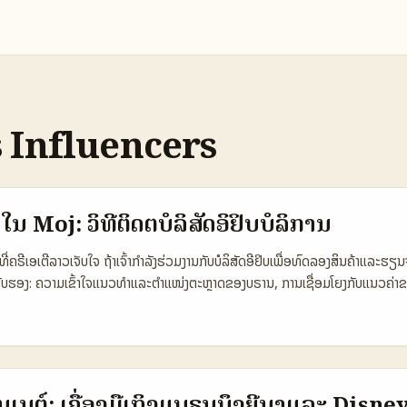
 Influencers
ໃນ Moj: ວິທີຕິດຕໍ່ບໍລິສັດອິຢິບບໍລິການ
່ຄຣີເອເຕີລາວເຈັບໃຈ ຖ້າເຈົ້າກຳລັງຮ່ວມງານກັບບໍລິສັດອີຢິບເພື່ອທົດລອງສິນຄ້າແລ
ຕ້ອງຮັບຮອງ: ຄວາມເຂົ້າໃຈແນວທຳແລະຕຳແໜ່ງຕະຫຼາດຂອງບຣານ, ການເຊື່ອມໂຍງກັບແນວຄ່າ
ຮຽນຜົນ. ຕົວຢ່າງທີ່ຊັດເຈນ: Hero Cosmetics ປິດສິນຄ້າ Mighty Patch ທີ່ Duba
ຼຸບເທັນທີ່ມີຜົນກະທົບ, ບອກເຮັດໃຫ້ເຮົາເຫັນວ່າການເປີດຕະຫຼາດຢ່າງມີກົງຈຸດແມ່ນເປັນກ
 Article / Hero Cosmetics). ໃນບັນທຸກນີ້ ຂ້ອຍຈະສະເຫຼີມຂັ້ນຕອນການຕິດຕໍ່ບຣ
ອັງກິດ, ການຈັດສົ່ງ pitch ທີ່ເປັນພາລະກິດ, ແລະວິທີເຮັດໃຫ້ເຂົາເຊື່ອມຕໍ່ກັບເຈົ້າໄດ້ຢ່
ນເຂົ້າຕະຫຼາດ (Moj) ຕໍ່ບຣານ Egyptian 🧩 Metric Local Egypt Brands Regi
ນເນຕ໌: ເຄື່ອງມືເຖິງແບຣນບຶງຍີນາແລະ Disney