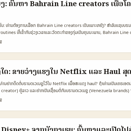
ບ່ງ: ຄົ້ນຫາ Bahrain Line creators ເພື່ອ
ນວນໃຫ້ດູ). 📊 ຕາຕະລາງ Snapshot: ການເປັນ Platform vs Creator Type
s Independent YouTubers Long-form Challenge Creators 👥 Mo
000 1.000.000 📈 Average Engagement 4% 8% 7% 💰 Revenue S
ົນ: ທ່ານຕ້ອງການເລືອກ Bahrain Line creators ເປັນເພາະຫຍັງ? ສຳລັບແຊບບຣນໃ
% 15% 🎯 Best For Mass reach, TV tie-ins Community building, 
utines ທີ່ເຂົ້າກັບຊ່ວງເວລາແລະວັດຕະກຳຂອງກຸ່ມເປັນຄຸນນະພາບ, Bahrain Line
formats, sponsorship-ready ຕາຕະລາງດັ່ງກ່າວສະແດງເວົ້າວ່າ independen
ສົນໃຈ: ພວກເຂົາມັກເປັນໄນທັກສະສ່ວນຕົວ, ເຄັດໂກ້ມທີ່ເຮັດ content ກັບ Line ແລະ
ລະ engagement ສູງກວ່າ TV broadcasters ໃນຫຼາຍເນື້ອຫາ, ແຕ່ໂຕທີ່ເງິນມ
ທີ
ຕອນນີ້ ຜົນສຳຄັນທີ່ຕ້ອງຮັບຮູ້: - ຜູ້ໃຊ້ໄອທີ່ເສັຽໃຈກັບເສດຖະກິດຫຼືອະນາຄົດຖື່ມຕໍ່ຊ່ອ
້. Long-form challenge creators ເປັນส ขມູນການທີ່ເໝາະສຳລັບ sponsored 
cques ກ່າວກ່ຽວກັບ influencer motivation ແລະຄວາມເປັນໄປໄດ້ (ອ້າງອີງ: france
ລະ production value. ...
dle East ແລະ UAE ກໍກຳລັງເປັນທີ່ທີ່ພັດທະນາທັກສະ influencer tech — ຕົວຢ່
al (ອ້າງອີງ: L’Oréal program ຜ່ານ Halo AI) — ສິ່ງນີ້ແມ່ນໂຕຢ່າງວ່າທິດທາງເຕ
ງໃດ: ຂາຍວ່າງແຮງໃນ Netflix ແລະ Haul ສຸ
 - ຄວາມຮູ້ສຶກທາງສື່: ບາງຄັ້ງ influencer ສ່ວນໃຫຍ່ເສັຽຄວາມນັບຖື ໂດຍໂອກາດສ່ວນໃຫຍ
ນສະແດງສິນຄ້າຫຼືຄວາມສຳເລັດທ່ານເອງ (franceinfo, exemple de Yomi Den
 ທ່ານຢາກຕິດຕໍ່ບຣານດເວເນຊູໄວ້ໃນ Netflix ເພື່ອສະແດງ haul? ຖ້າທ່ານເປັນເຄຣເອຕເລີ
ນຍາກ: ທ່ານຕ້ອງການ reach ທ່ຽວໄປຫນ້າທົ່ວໂລກຫຼືການເຂົ້າຫາກຸ່ມ target ທ່ານໃນລ
reator) ຢູ່ລາວ ແລະຢາກເປັນເຊື່ອມຕໍ່ກັບບຣານດເວເນຊູ (Venezuela brands) ท
ແມ່ນ: ບຣານດແລະແພລດຟອນອາດບໍ່ເປັນຕົວເລືອກທີ່ມີກັນສຳຫຼັບການໂປຣໂມຊັນທອດສອງ
ທີ
ລັບການສົ່ງເງິນຫຼືຂອງຂອງຂວັນໃຫ້ຄລິເອດ. ນີ້ແມ່ນຄລັບແນະນໍາທີ່ທ່ານຕ້ອງຮູ້ກ່ອນສົ່ງ
 influencer marketing ທັງໂລກ, ວິທີຮຽນແບບ haul ແລະ dupe ມີຄໍາແນະນໍາສຳຄ
ທົດລອງສິນຄ້າໃໝ່. ຢ່າງໃນການສຶກສາລາຍ, BEUC ໄດ້ບອກວ່າ influencer posts ທີ່ໂປ
ັນສິ່ງຫນຶ່ງທີ່ມີຄວາມສ່ຽງ — ນີ້ເປັນການເຕືອນທີ່ທ່ານຄວນເບິ່ງເພື່ອປົກປ້ອງຄອບຄົວແລະ
້ມູນ Disney+ ຈາກບັງກາເຣຍ: ຄົ້ນຫາແລະເປີດໄ