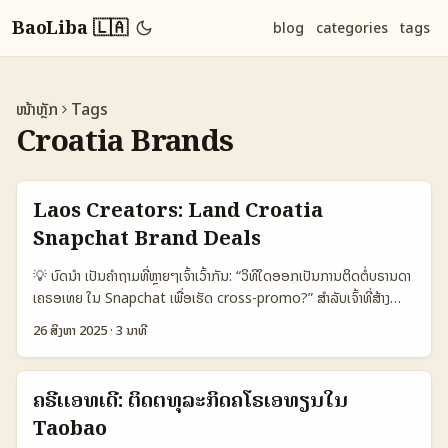
BaoLiba 🇱🇦
blog
categories
tags
ໜ້າຫຼັກ
Tags
Croatia Brands
Laos Creators: Land Croatia
Snapchat Brand Deals
💡 ບົດນໍາ ເປັນຄຳຖາມທີ່ຫຼາຍໆເຈົ້າເວົ້າກັນ: “ວິທີໃດອອກເປັນການຕິດຕໍ່ບຣານດາ
ເຄຣອເທຍ ໃນ Snapchat ເພື່ອເຮັດ cross-promo?” ສຳລັບເຈົ້າທີ່ສ້າງ
ເນື້ອຫາໃນລາວ, ການເຂົ້າເຖິງບຣານດາຕ່າງປະເທດຕ້ອງມີແຜນຜະລິດ ແລະຄວາມ
26 ສິງຫາ 2025
·
3 ນາທີ
ແມ່ນຈິງ — ບໍ່ແມ່ນກວ່າຈະສົ່ງ DM ແຕ່ຢ່າງດຽວ. ບົດນີ້ອຈະພາເຈົ້າໄປຈົບຈາກ
ການສະແດງຂໍ້ມູນຈາກ Snapchat ກ່ຽວກັບວິທີທີ່ເຂົ້າເໝາະ (เช่น ການໃຊ້
Snaps ທີ່ແທ້ຈິງ ແລະ OOH) ທີ່ມີການອ້າງອີກໂຕຢ່າງໜ້າສົນໃຈ, ແລະການ
ຄຣີເເອທເດີ: ຕິດຕໍ່ທຸລະກິດຄໂຣເອທຽນໃນ
ແນະນຳວິທີທີ່ເຈົ້າສາມາດນໍາໄປໃຊ້ກັບບຣານດາໃນຄຣອເທຍໂດຍມີຄວາມສຳເລັດສູງ.
Taobao
ໃນຂະນະນີ້ມີສິ່ງທີ່ຕ້ອງໃຈໃສ່: - ການເປັນ “ອັທເນຕິຊິທີ” ແລະຄວາມຮູ້ສຶກທີ່ເປັນ