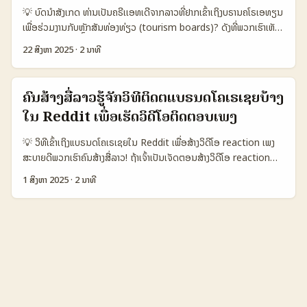
ມິດກັບຜູ້ເບິ່ງ — ນີ້ແມ່ນສ່ວນສຳຄັນຂອງແຄມເປີໄດ້ອ່ານຈາກ Snapchat
💡 ບົດນໍາສັງເກດ ທ່ານເປັນຄຣີເເອທເດີຈາກລາວທີ່ຢາກເຂົ້າເຖິງບຣານຄໂຣເອທຽນ
(Barbara Wallin Hedén) ທີ່ຍ່ອມເນັ້ນການນຳ Snaps ຂອງຄົນທ້ອງຖຽວ
ເພື່ອຮ່ວມງານກັບຫຼັກສັນທ່ອງທ່ຽວ (tourism boards)? ດັງທີ່ພວກເຮົາເຫັນ
ໄປໃສ່ສະພາບສົດ. - ຄວາມປອດໄພແລະການຄຸ້ມຄອງຜູ້ໃຊ້ — ຂ່າວລ່າສຸດຈາກ
— ຄໂຣເອທຽນກຳລັງເຂົ້າໄປໃນລາງການທ່ອງທ່ຽວໂລກ: ມີທັງລະດັບວັດທະນະທຳ,
eposten ກ່ຽວກັບການແຈ້ງເຕືອນກ່ຽວກັບ grooming ທີ່ເກີດໃນ
22 ສິງຫາ 2025
·
2 ນາທີ
ຊະຕິດຊາຍລະດັບທົ່ວໂລກ ແລະຄຸນຄ່າທາງດ້ານລາຄາ — ທັງນີ້ເປັນເຫດຜົນທີ່ເຮັດ
Snapchat ເປັນກໍລະນີທີ່ຈະຕ້ອງຮັບຜິດຊອບໃນວິທີທີ່ເຈົ້າຕິດຕໍ່ບຣານດ. (e.g.,
ໃຫ້ບຣານທ່ອງທ່ຽວຂອງຄໂຣເອທຽນມີຄວາມໃນການຮ່ວມງານຂ້າມປະເທດ
eposten, 2025) 📊 ຕາຕະລາງ Snapshot ຂໍ້ມູນ 🧩 Metric Option
(Reference Content) ແລະສະເຫຼີມສະເຫຼີຍທີ່ຈະເປີດຕົວຕໍ່ຕ່າງຊາດໃນ
A Option B Option C 👥 Monthly Active 1.200.000 800.000
ຄົນສ້າງສື່ລາວຮູ້ຈັກວິທີຕິດຕໍ່ແບຣນດໂຄເຣເຊຍບ້າງ
ຕະຫຼອດປີ. Taobao ແມ່ນແພລດຟອມທີ່ຍັງມີການເຂົ້າຮ່ວມຂອງບຣານຕ່າງ
1.000.000 📈 Conversion 12% 8% 9% ⏱️ Avg Response
ໃນ Reddit ເພື່ອເຮັດວິດີໂອຕິດຕອບເພງ
ປະເທດແບບຂະຫຍາຍ, ແຕ່ການຕິດຕໍ່ບຣານຄໂຣເອທຽນຜ່ານ Taobao ກໍມີ
Time (days) 3 7 5 💰 Cost per Outreach (USD) 45 30 20 💬
ຄວາມທ້າທາຍ — ພາສາ, ຊ່ອງທາງຕິດຕໍ່, ທົດລອງການເຊື່ອມຕໍ່ຂ່າວສານ
Authenticity Score 9/10 6/10 7/10 ຕາຕະລາງນີ້ສະແດງການຍ້ອນຄືນ
💡 ວິທີເຂົ້າເຖິງແບຣນດໂຄເຣເຊຍໃນ Reddit ເພື່ອສ້າງວິດີໂອ reaction ເພງ
ທ່ອງທ່ຽວແບບແທ້ຈິງ. ບົດນີ້ຈະສະເຫລີມກັບກຸ່ມວິທີການທີ່ນຳໃຊ້ໄດ້ເລີ່ມຈາກລາງ
ລະຫວ່າງ 3 ແຜນທີ່ປົກກະຕິ: A = ຕິດຕໍ່ຕົວໂຕຜ່ານ DM ແລະເສີມດ້ວຍ
ສະບາຍດີພວກເຮົາຄົນສ້າງສື່ລາວ! ຖ້າເຈົ້າເປັນເຈັດຕອນສ້າງວິດີໂອ reaction
ການຄວາມເຂົ້າເຖິງ, ການກວດຄົ້ນບຣານ, ການສ້າງແນວທາງການຕິດຕໍ່ທີ່ມີຜົນ,
Snaps ທີ່ແທ້, B = ຜ່ານ Agency/PR, C = ອີເວນທ້ອງຖຽວ ແລະອີເວນ
ເພງ ແລະຢາກເຂົ້າເຖິງແບຣນດໂຄເຣເຊຍເພື່ອຮ່ວມງານຫຼືຂໍ້ມູນດີໆ Reddit
ແລະການດຳເນີນການພາຍໃນປະເທດລຸ້ນອອກເປັນແຜນ້ງານ. 📊 Data
1 ສິງຫາ 2025
·
2 ນາທີ
ເປີດຕົວ. Option A ເປັນ top ໃນດ້ານ Authenticity ແລະ Conversion
ອາດຈະເປັນພື້ນທີ່ທີ່ດີທີ່ສຸດ. ເພາະ Reddit ເປັນຊຸມຊົນອອນໄລນ໌ທີ່ແບ່ງປັນ
Snapshot Table Title 🧩 Metric Option A Option B Option
ແຕ່ມີຄ່າ Outreach ສູງກວ່າ. ...
ເນື້ອຫາຕາມຄວາມສົນໃຈຢ່າງເປັນລະດັບໂລກ ແລະມີ subreddit ເຊັ່ນ
C 👥 ການເຂົ້າເຖິງຫນ້າຜູ້ໃຊ້ Taobao (ກຸ່ມຜູ້ຊື້ນຳເຂົ້າ) Instagram (ຜູ້
r/Croatia ຫຼື r/CroatiaBrands ທີ່ເຈົ້າສາມາດເຂົ້າໄປເພື່ອເຫັນການປະຕິບັດ
ຕິດຕາມຂ່າວ) OTAs (ກວມກັບ Booking/Expedia) 📈 ຄວາມເໝາະສົມສໍາ
ແລະສ້າງການຕິດຕໍ່ທີ່ເຫັນຜົນ. ສໍາລັບຄົນສ້າງສື່ລາວຈາກລາວ ເຄັ່ງເຊິ່ງມີໂຄງການ
ລັບສິນຄ້າແບບທ່ອງທ່ຽວ ດີສຳລັບສິນຄ້າທ່ອງທ່ຽວແບບແລ່ນອອກ ດີສຳລັບການ
ສ້າງວິດີໂອ reaction ເພງທີ່ເປັນເນື້ອຫາທີ່ໃຫ້ຄວາມສົນໃຈແລະຄົນເຫັນຄວາມສໍາ
ສະແດງຄວາມສົນໃຈ ດີສຳລັບການຈອງພັກ/ການໃຫ້ຂໍ້ມູນ 🔍 ຄວາມສົມໃຈຕໍ່ການ
ຄັນ — ແລະຕ້ອງເຂົ້າໄປຫາແບຣນດໂຄເຣເຊຍທີ່ມີສື່ອສານຢູ່ Reddit ເພື່ອເຂົ້າໃຈ
ທີ່ຈະຕິດຕໍ່ ອິເມວ/ຕິດຕໍ່ໂຮງງານ ການຕິດຕໍ່ຜ່ານ DM ຜ່ານ Partner/Agent
ຄວາມຕ້ອງການ ແລະ ສ້າງຄວາມສັນຕິພາບ. 📊 ຕາຕະລາງສະຫຼຸບການເຂົ້າເຖິງ
⚠️ ຝັງຄວາມສ່ຽງ (ການປ່ອຍຂໍ້ມູນ/ຄວາມປອດໄພ) ກາງ (ມີກ່ຽວກັບ scams)
Reddit ແລະຄວາມນິຍົມຂອງແບຣນດໂຄເຣເຊຍ 🧩 ຕົວຊີ້ວັດ r/Croatia
ນ້ອຍກວ່າ ກາງ (ຕ້ອງກວດເຊັກ reviews) ແຕ່ລະຕົວເລືອກມີຈຸດເດັ່ນຂອງຕົນ: