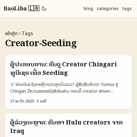
BaoLiba 🇱🇦
blog
categories
tags
ໜ້າຫຼັກ
Tags
Creator-Seeding
ຜູ້ປະກອບການ: ຄົ້ນດູ Creator Chingari
ທູນີເຊຍ ເພື່ອ Seeding
💡 ທ່ານເປັນແຈ້ງຂາຍຫຼືການຕະຫຼາດໃນລາວ? ຜູ້ສ້າງສິນຄ້າຈາກ Tunisia ຢູ່
Chingari ມີຄວາມໝາຍຫຍັງສຳລັບທ່ານ ຕອນນີ້ creator-driven
product seeding ເປັນແນວທາງສ່ວນຫຼາຍໃນການເປີດຕະຫຼາດເຂົ້າຕະຫຼາດໃໝ່
27 ພະຈິກ 2025
·
3 ນາທີ
— ບໍ່ຕ້ອງເຮັດໂຄສະນາກວ່າດີ ແຕ່ເໝາະກັບ Creator ທີ່ຖືກ. ສະຫລຸບສັ້ນ: ທ່ານ
ຕ້ອງຄົ້ນຜູ້ສ້າງທີ່ມີກຸ່ມຜູ້ຕິດຕາມທີ່ຖືກ, ສາຍຜະລິດຕະພັນເໝາະ, ແລະສາມາດສ້າງ
UGC ທີ່ເປັນການຍືນຢັນ. ບັນທຶກຈາກອຸດສາຫະກຳ: ເຊັ່ນ Myntra ສະແດງວ່າ
ຜູ້ລ່ວງຕະຫຼາດ: ຄົ້ນຫາ Hulu creators ຈາກ
creator ecosystem ເປັນແຮງຈັບ — 3.5 ລ້ານ shopper-creators
Iraq
ທີ່ຮ່ວມຜະລິດ UGC ກວ່າ 3 ລ້ານ post ແລະ conversion ສູງກວ່າເລື່ອງສະ