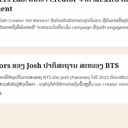
 ຕາຕະລາງຂໍ້ມູນ: ເປັນການລາຍການ Platform ສັງເກດ 🧩 Metric MoJ TikTo
ent
 1.200.000 800.000 1.000.000 📈 Brand Outreach Ease 12% 8% 
ptions Ads & Sponsorship Ads, Live, Creator Fund Organic com
ລັງຄົ້ນຫາ Creator ຈາກ Mexico? ຖ້າທ່ານເປັນນັກການຕະຫຼາດໃນລາວ ຫຼືຄົນຂາຍເຄື່ອ
ls Editing + Templates Advanced Text + Link focus ຕາຕະລາງນີ້ສະແດງ
ປັນຫາຫນຶ່ງທີ່ພົບບ່ອຍຄື “ຈະຫາແນວໃດທີ່ຈະເລິ່ມ campaign ທີ່ຈຸ່ມເອົາ engage
 ທີ່ສໍາຄັນໃນການຫາບຣານໄທມາເລເຊຍ — Moj ມີ MAU ສູງແລະການດຶງດູດໃນຮູບແ
ລາຍຊື່; ແຕ່ເປັນການປະສົບກັບວິທີ discovery, screening, negotiation ແລະ lo
ນວທີ່ມີ tools ສໍາລັບ creator ຫຼາຍກວ່າ. ...
້ອຍ (ນັກວາງແຜນ content ຈາກ BaoLiba) ຈະເນັ້ນທັງວິທີຄົ້ນ, tools ທີ່ໃຊ້, KPI ທີ
t-based offer ເພື່ອເຮັດໃຫ້ແນ່ໃຈວ່າງົບທຶນທ່ານເອົາຄືນພໍ. 📊 ຕາຕະລາງ S
reator Segment 🧩 Metric Micro‑Creator Mid‑Tier Creator Macr
ers 5.000–50.000 50.000–250.000 250.000–1.200.000 💬 Avg E
ors ຂອງ Josh ປາກິສະຖານ ສະໜອງ BTS
% 💰 Avg Cost per Post (USD) 50–300 300–1.500 1.500–10.000
che products, Reviews Brand awareness + sales Mass awareness
າທີ່ຕ້ອງແກ້ໃນການສະໜອງ BTS ຜ່ານ Josh (Pakistan) ໃນປີ 2025 ຕົນຈະເຫັນວ
ວາມແຕກຕ່າງຂອງ segment ທີ່ທ່ານຈະພົບໃນตลาด Mexico ເມື່ອຄຸນນະສົມບັດ ແລະ 
ນສໍາລັບຜູ້ສ້າງເນື້ອຫາ - ບາງຢ່າງກໍ່ທໍາໃຫ້ການຈ່າຍເງິນຂຶ້ນສູງຂຶ້ນ ແລະ creator m
or ແມ່ນທີ່ຕ້ອງການສໍາລັບ engagement-based campaigns ເພາະຄ່າຕໍ່ການມີສ
ມາດເປັນເຫດຜົນຂອງການປ່ຽນແປງແບບຂອງເນັດແລະການຈ່າຍໃຫ້ການນຳໃຊ້ລາຄາ — ອ້າງອ
ີ
ລັບນັກກິລາແລະການໃຊ້ລີເວີ້ຍໄດ້ຂຶ້ນ, ທີ່ເຮັດໃຫ້ເນື້ອຫາດອກທຽບການຮັບຄ່າເພີ່ມຂຶ້ນ)።
ົບບ່ອຍ: “ຈະຫາຜູ້ສ້າງຈາກ Pakistan ໄດ້ທີ່ໃສ?” ແລະ “ຈະຈ່າຍແນວໃດ?” — ບົດນີ້ຈະ
), ອຸປະກອນ BTS, ການເລືອກຂໍ້ຕົວຕ່າງໆ, ແລະວິທີ outreach ທີ່ໄວ້ໃຈໄດ້. 📊 ຕາຕະ
latform 🧩 Metric Josh Pakistan TikTok Pakistan YouTube Pakis
 2.500.000 1.200.000 📈 Avg Engagement 8‑12% 14‑18% 6‑10% 