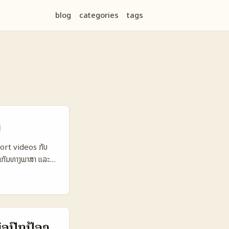
blog
categories
tags
ງ
short videos ກັບ
້າກັນທາງພາສາ ແລະ
ຽງທີ່ເປັນທ່ານເອງ —
າງທີ່ອາດເປັນແນວທາງ
ັນແມ່ນ Petronas
ຄູ່ມືເຮັດແນວທາງ
າງໆ (SMEs, mall
່ອປົກປ້ອງ