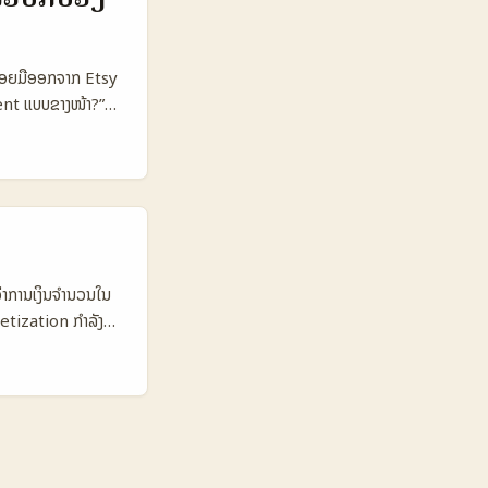
k Threads 👥
9% 💸
munity banter
ງປ່ອຍມືອອກຈາກ Etsy
ຄວາມແຕກຕ່າງ
ment ແບບຂາງໜ້າ?”
ບບ short-form,
cal‑fit creative
່ຕ້ອງວັດ, ແລະການ
napshot: ປຽບທຽບ
o‑Creator 👥
ngagement Rate
 🎯 Best For
, big launches
່າການເງິນຈຳນວນໃນ
budget ບໍ່ເຫຼືອກ
onetization ກຳລັງ
່ວນຮ່ວມສູງແລະຄາ
ີງ: GameSpot
 ສໍາລັບນັກການໂຄສ່ງ
ສະເຫຼີມພາບພື້ນຖານ
ລາງ Snapshot: ການ
tan 👥 Monthly
🔎 Discovery