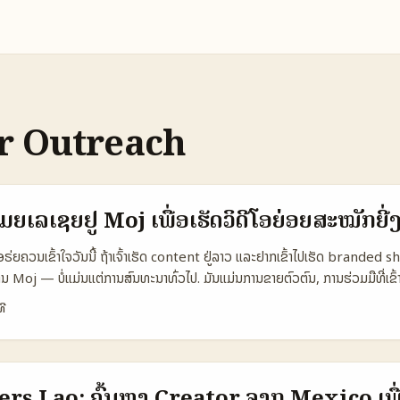
r Outreach
ຍເລເຊຍຢູ່ Moj ເພື່ອເຮັດວິດີໂອຍ່ອຍສະໝັກຍີ່
ຣ່ຍຄວນເຂົ້າໃຈວັນນີ້ ຖ້າເຈົ້າເຮັດ content ຢູ່ລາວ ແລະຢາກເຂົ້າໄປເຮັດ branded 
 Moj — ບໍ່ແມ່ນແຕ່ການສົນທະນາທົ່ວໄປ. ມັນແມ່ນການຂາຍຕົວຕົນ, ການຮ່ວມມືທີ່ເຂົ
ກຄ້າຢູ່ມາເລເຊຍ. ໃນປີ 2025 ບຣານໄທມາເລເຊຍເລີ່ມໃຊ້ສື່ໃໝ່ເຊັ່ນ Threads ເພື່ອສ້າງສ
ທີ
ັງ, ມີ slang ທ່ານສົມເຫຼົ່າ ແລະມີການເລື່ອນແຊງຊຸມຊົນໃນທວງສາທາ — ນີ້ແມ່ນຕົວຢ່
ຂົ້າໃຈຄວາມເປັນວັດທະນະທຳແບບ Gen Z (Reference Content). ຕົວຢ່າງທີ່ເຮົາເຫ
າມຄິດແບບດູອ່ອນແລະເປັນມິດ (Reference Content). ບົດຄວາມນີ້ຈະສະເຫລີມເປັນ
ສ້າງສະຫນັບສະຫນູນ, ແລະ pitch ສ່ວນປະກອບທີ່ເຈົ້າສາມາດນໍາໃຊ້ໃນ Moj ສຳລັບທາງຕ່
rs Lao: ຄົ້ນຫາ Creator ຈາກ Mexico ເພື