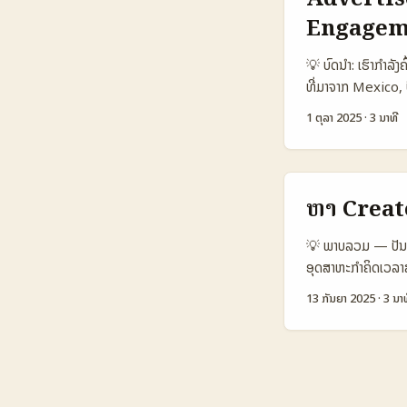
brands, F&B). 📊
Engagem
Monthly Active
Monetization O
💡 ບົດນໍາ: ເຮົາກຳ
🛠️ Creator Too
ທີ່ມາຈາກ Mexico, 
ລະຫວ່າງ Platform
— ບໍ່ແມ່ນເພີ່ມຍາວ
ແຕ່ TikTok ຍັງເປັນແ
1 ຕຸລາ 2025
·
3 ນາທີ
briefs. ໃນບົດນີ້ ຂ
ອອກແບບ engagemen
Platform ແລະ C
Typical Follow
ຫາ Creat
5–12% 3–6% 1–3
Conversion, Ni
💡 ພາບລວມ — ປັນຫ
ຕາຕະລາງນີ້ສະແດງຄ
ອຸດສາຫະກຳຄິດເວລາສ່ວ
ກັນ: micro‑creat
ກ້າວໜ້າ (ເຊິ່ງສາ
13 ກັນຍາ 2025
·
3 ນາທ
ວີລ໌ ROI ດີ. ...
ລາຍງານວ່າການຈ່າຍສໍາ
ໃນລາວ ບາງຄຳຖາມທີ່ພ
(ຈາກ Josh ເອີ້ນຊື່
ຍ່າງປຽບທຽບແບບ P
Active 750.000