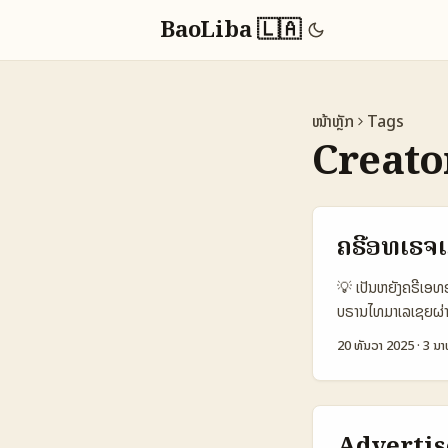
BaoLiba 🇱🇦
ໜ້າຫຼັກ
Tags
Creato
ຄຣີອທເຣຈເມ
💡 ເປັນຫຍັງຄຣີເອທອ
ບຣານໄທມາເລເຊຍຜ່ານ
ໂທນທັດທີ່ເຂົ້າກັບລູ
20 ທັນວາ 2025
·
3 ນາ
ມີການຕອບກັບແບບຂັງຄ
ທີ່ຈະເຮັດໃຫ້ບຣານເ
Setapak ທີ່ຕອບຄວ
ຈັດຕັ້ງການຕິດຕໍ່, 
Advertise