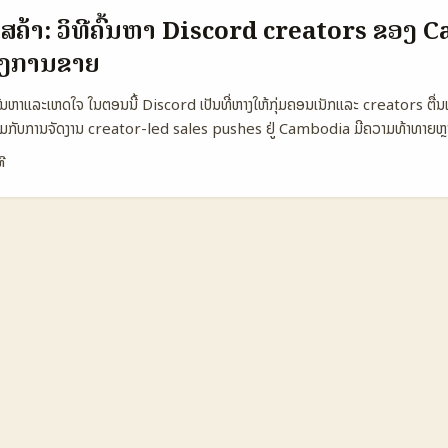
eta/Instagram creators (UK) TikTok creators (UK) 👥 Monthly 
້ໂຄສຄ້າ: ວິທີຄົ້ນຫາ Discord creators ຂອງ
.000 1.500.000 2.000.000 💰 Direct monetisation tips・subscri
້ອງການຂາຍ
・affiliate live gifts・affiliate 📈 Conversion (estimated) 6% 9
cs Apple Music for Artists Creator Marketplace, API Creator Mar
ຈ: ບັນຫາແລະເຫດໃຈ ໃນຕອນນີ້ Discord ເປັນທີ່ຫາງໃຫ້ກຸ່ມຄອນເນັກແລະ creators ຕື່ນເ
 take low (distribution deals vary) ~10% partnership ad lift vari
ອມກັບການຈັດງານ creator-led sales pushes ຢູ່ Cambodia ມີຄວາມທ້າທາຍຫຼາຍ: 
ple Music ມີ audience ສູງແຕ່ການປ່ວຍ conversion ຂຶ້ນຕໍ່ shopping link 
ະທານເຄື່ອງມືແລະວັດຖຸປະສົງທີ່ແຕກຕ່າງ. ເປັນປະໂຫຍດສໍາລັບຜູ້ປະກອບການຈາກລາວທີ່ຕ້ອ
ງຊື່ງມີ fan loyalty ສາມາດເປັນການຂາຍໄດ້, ແຕ່ສຳລັບ reach ແລະ quick comm
ີ
ບົດນີ້ຈະສະເຫຼີມ 1) ວິທີຄົ້ນຫາ creators ຈາກ Cambodia ຢູ່ Discord, 2) ການປະ
. ...
 creator-led sales pushes ທີ່ເຫັນຜົນແລະ 4) ແນວຄວາມສົນໃຈອະນາຄົດ. ຂໍ້ຍ່
ເຮັດ server Discord ສຳລັບອຸດສາຫະກໍາເກມຢູ່ Montreal ສະແດງວ່າ Discord 
Indie Asylum / Christopher Chancey). 📊 ຕາຕະລາງ Snapshot: ວິທີການອ່າ
ແລກປ່ຽນ, ການຂາຍ) 🧩 Metric Option A Option B Option C 👥 Monthl
000 1.000.000 📈 Conversion 12% 8% 9% 💬 Avg Msg / User 35 1
5 US$15 US$20 🔒 Brand Safety High Medium Medium ຕາຕະລາງນີ້ສະ
 (A/B/C) ເພື່ອສະມິດທາງການຕັດສິນໃນການເລືອກ Discord communities ສໍາລ
ງ, conversion ແລະ avg sale value ແມ່ນຕົວຊີ້ວ່າເປົ້າໝາຍທີ່ດີແມ່ນສາມາດຂຶ້
 brand-safe moderation. ...