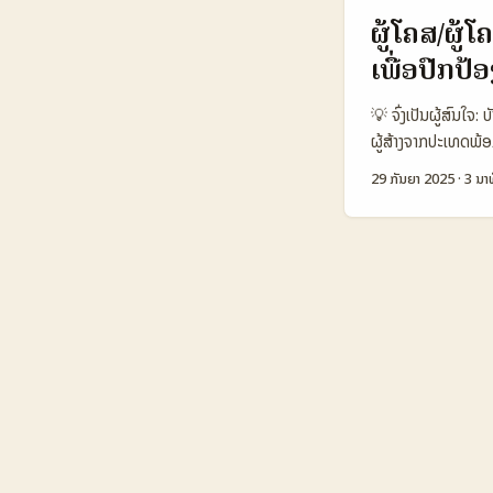
creators (UK) M
ຜູ້ໂຄສ/ຜູ
(audience) 800
ເພື່ອປົກປ
partnership ads
tools & analyti
💡 ຈົ່ງເປັນຜູ້ສົນໃ
Platform fees /
ຜູ້ສ້າງຈາກປະເທດພ້
ສະຫຼຸບໄດ້ຍ່ອຍ: Ap
ຜູ້ສ້າງ, ພາສາ, ຖານ
ຄອນເທນທີ່ມີສຽງສູ
29 ກັນຍາ 2025
·
3 ນາທ
ຂາຍໃນເຕັກຕໍ່ຕັ້ງ: 
TikTok ດີກວ່າໃນ UK
ຈິງ, 3) ການອອກແບບ
Indie Asylum ທີ່
ກະຕຸ້ນການຄົ້ນຫາ (
ປະເທດ (ສຽງ, ການ
1.200.000 800.
Sale Value US$2
ຕົວເລືອກສາມປະເທດ
sales. ຄຸນສັມັດສຽ
engagement ແລະ