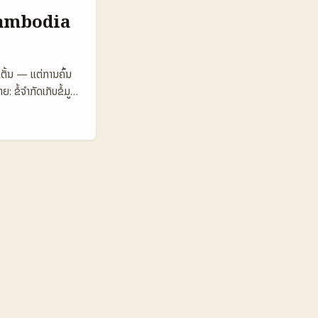
Active
 Cambodia
ptions・merch
% 8% 🧾 Creator
ketplace 🔒
ຕັ້ນ — ແຕ່ການຄົ້ນ
able ຕາຕະລາງ
ຂໍ້ຈຳກັດເກັບຂໍ້ມູນ
ຄ້າຍຈຳກັດ — ປະເພດ
ງການເປີດເຕີມການ
erce, Meta ແລະ
ຕິບັດ outreach ແບບ
ອຍ: ພາບຕົວຢ່າງຂອງ
ສາມາດຮ່ວມກັນແລະ
ນກຸ່ມ Discord ສີ່
y Active
8 27 💸 Avg
ແດງການສະເລີຍໃນ
ັບ creator-led
ນດ້ວຍ community