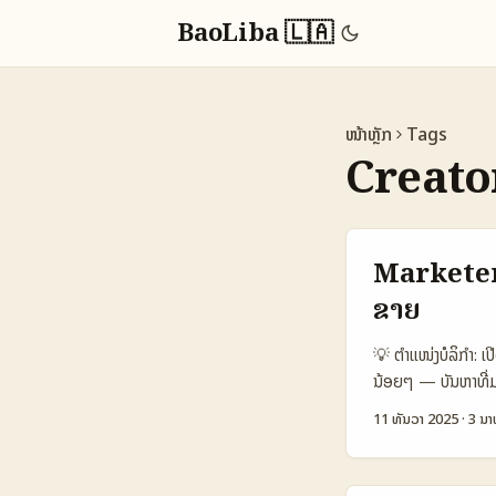
BaoLiba 🇱🇦
ໜ້າຫຼັກ
Tags
Creato
Marketers
ຂາຍ
💡 ຕໍາແໜ່ງບໍລິກຳ:
ນ້ອຍໆ — ບັນຫາທີ່ມາ
ຕົວຈິງຂອງ creato
11 ທັນວາ 2025
·
3 ນາ
ສຳລັບຄຸນ: ຜູ້ຕິດຕໍ່
ການຈັດການການລົງທ
Table: ຕຽມຕຽມດູ