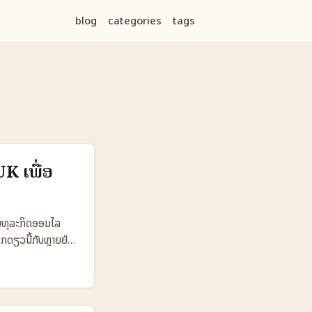
blog
categories
tags
K ເພື່ອ
ີນທຸລະກິດອອນໄລ
ກດຽວນີ້ກັບຫຼາຍຢ່າງ:
ce. ບລັດສຳຄັນ
ນຕອນຈາກການຄົ້ນຫາເຖິງ
 Data Snapshot
le Music