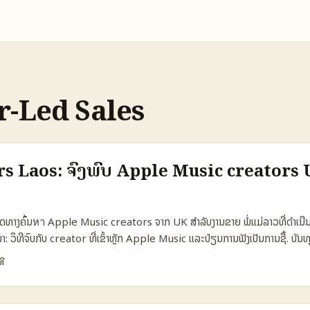
r-Led Sales
 Laos: ຈົ່ງພົບ Apple Music creators U
 ເປີດທາງຄົ້ນหา Apple Music creators ຈາກ UK ສໍາລັບງານຂາຍ ພໍ່ແມ່ລາວທີ່ດຳເນ
: ວິທີຈົບກັບ creator ທີ່ເຂົ້າຫຼັກ Apple Music ແລະປ່ຽນການຟັງເປັນການຊື້. ບັນທຸ
r income ທີ່ປັບຂຶ້ນ, ການປ່ຽນແປງຂອງ platforms, ແລະແນວໂຕ້ຕອບຂອງ audien
ທີ
ກ່ອນຕັດສິນໃຈ — ຢ່າພົບຄົນຖ້າບໍ່ມີຂໍ້ມູນກອງ (analytics). ພາລະກິດນີ້ຈະອະທິບາຍຂັ້
ຶນ (pilot), ການວັດຜົນປະໂຫຍດ, ແລະແນວທາງເພື່ອ scale ສຳລັບຕະຫຼາດ UK. 
ຄວາມຕ່າງລະຫວ່າງ Platforms ສຳລັບ Creator Commerce 🧩 Metric App