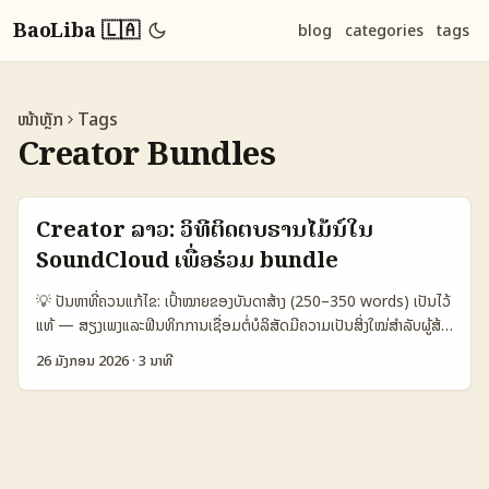
BaoLiba 🇱🇦
blog
categories
tags
ໜ້າຫຼັກ
Tags
Creator Bundles
Creator ລາວ: ວິທີຕິດຕໍ່ບຣານໄມ້ນ໌ໃນ
SoundCloud ເພື່ອຮ່ວມ bundle
💡 ປັນຫາທີ່ຄວນແກ້ໄຂ: ເປົ້າໝາຍຂອງບັນດາສ້າງ (250–350 words) ເປັນໄວ້
ແທ້ — ສຽງເພງແລະຟີນທິກການເຊື່ອມຕໍ່ບໍລິສັດມີຄວາມເປັນສິ່ງໃໝ່ສໍາລັບຜູ້ສ້າງ
ໃນອາຊີຍະ. ຖ້າທ່ານເປັນ Creator ຢູ່ລາວທີ່ຕ້ອງການຂະຫຍາຍການຄວາມ
26 ມັງກອນ 2026
·
3 ນາທີ
ຮ່ວມງານໄປຍັງບຣານໄມ້ນ໌ (Myanmar brands) ຜ່ານ SoundCloud ເພື່ອ
ສ້າງ exclusive product bundles — ບົດນີ້ຈະອອກຈາກການຜະລິດແບບ
ເທັກນິກ ແລະການຕິດຕໍ່ທີ່ເຮັດໄດ້ຖືກໃນຕອນນີ້. ເນື້ອຫາຈະປະກອບໄປດ້ວຍ: -
ການອ່ານພາລະກິດຂອງຕະຫຼາດມານະ ແລະການເຂົ້າເຖິງກຸ່ມລະດັບຍ່ອຍໃນ
Myanmar. - ວິທີທີ່ຈະຄົ້ນຫາພະນັກງານສຳຄັນ, ດັງເຊັ່ນ label managers