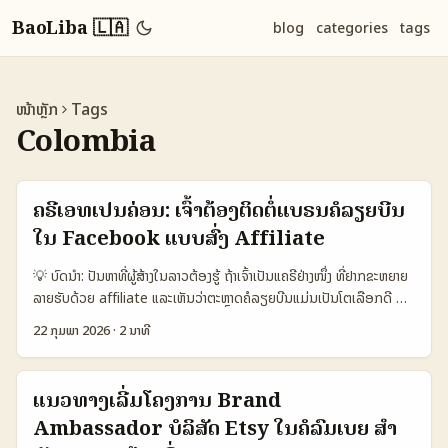
BaoLiba 🇱🇦
blog
categories
tags
ໜ້າຫຼັກ
Tags
Colombia
ຄຣີເອທເປັນຄ່ອນ: ເຈົ້າຕ້ອງຕິດຕໍ່ແບຣນຄໍລຽຍບີນ
ໃນ Facebook ແບບສົ່ງ Affiliate
💡 ບົດນຳ: ປັນຫາທີ່ຜູ້ສ້າງໃນລາວຕ້ອງຮູ້ ຖ້າເຈົ້າເປັນແຄຣີຢ່າງໜຶ່ງ ທີ່ຢາກຂະຫຍາຍ
ລາຍຮັບດ້ວຍ affiliate ແລະເຫັນວ່າຕະຫຼາດຄໍລຽຍບີນແມ່ນເປັນໂຕເລືອກດີ —
ບົດນີ້ແມ່ນແນະນໍາຄູ່ມືລັບສຳລັບວິທີຕິດຕໍ່ແບຣນຄໍລຽຍບີນຜ່ານ Facebook
22 ກຸມພາ 2026
·
2 ນາທີ
ເພື່ອສົ່ງສາງສີ່ງຂາຍທີ່ເຂົ້າກັບເຄື່ອງໃຊ້ຂອງເຈົ້າ. ບໍ່ແມ່ນພຽງແຕ່ການສົ່ງ link —
ນັ່ນແມ່ນຕ້ອງໃຈໃນການເຂົ້າໃຈພາຍໃນຕະຫຼາດ, ການສ້າງຄວາມເຊື່ອຖືກໄວ, ແລະ
ການນໍາເນື້ອຫາທີ່ແກ້ໄຂບັນຫາຂອງລູກຄ້າໃນຄໍລຽຍບີນ. ໃນຂະນະນີ້ ມີການ
ແນວທາງເລີ່ມໂຄງການ Brand
ເຄື່ອນໄຫວໃນພາຍໃນອຸດສາຫະກຳ: AI ແລະປະສົບການຂອງ influencers
Ambassador ບໍລິສັດ Etsy ໃນຄໍລົມເບຍ ສໍາ
ກ່ອນໜ້ານີ້ (ອ້າງອາງจาก cafebiz) ກໍ່ສະແດງວ່າແບຣນກຳລັງປ່ຽນຮູບແບບການ