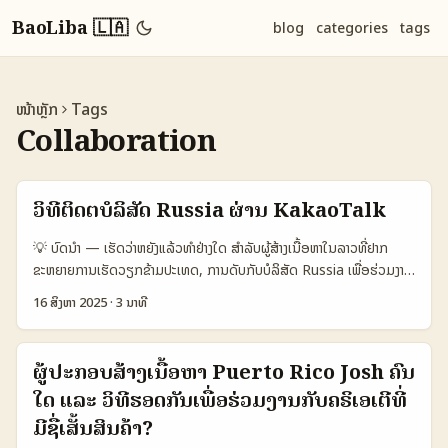
BaoLiba 🇱🇦
blog
categories
tags
ໜ້າຫຼັກ
Tags
Collaboration
ວິທີຕິດຕໍ່ບໍລິສັດ Russia ຜ່ານ KakaoTalk
💡 ບົດນໍາ — ເຮັດວ່າຫຍັງແລ້ວທຳຢ່າງໃດ ສຳລັບຜູ້ສ້າງເນື້ອຫາໃນລາວທີ່ຢາກ
ຂະຫຍາຍການເຮັດວຽກຂ້າມປະເທດ, ການດັບກັບບໍລິສັດ Russia ເພື່ອຮ່ວມງານ
ດ້ານ “productivity guides” ອາດຈະຟັງບາງ — ແຕ່ມັນສາມາດເຮັດໄດ້ໂດຍ
16 ສິງຫາ 2025
·
3 ນາທີ
ການເຂົ້າເຖິງທາງທີ່ຖືກຕ້ອງ, ແລະມີແຜນການທີ່ຊັດເຈນ. ໃນປີ 2025 ພວກ
Kakao ໄດ້ມີຂໍ້ຕົກລົງກັບ OpenAI ທີ່ຈະນຳ AI ເຂົ້າໃນ KakaoTalk — ມັນ
ແມ່ນສັນຍາໃຫ້ເຫັນວ່າແພລດຟອມແຊັດແບບອັດຕະໂນມັດກຳລັງພັດທະນາໂດຍໃຊ້
ຜູ້ປະກອບສ້າງເນື້ອຫາ Puerto Rico Josh ຄົນ
AI (Reuters). ສະເພາະນັ້ນ, ການຕິດຕໍ່ຜ່ານ KakaoTalk ເປັນຫນຶ່ງແນວທາງ
ໃດ ແລະ ວິທີຮອດກັນເພື່ອຮ່ວມງານກັບຄຣິເອເຕີທີ່
ສຳຄັນ — ແຕ່ກໍຕ້ອງຮູ້ວ່າຄວາມພໍໃຈຂອງບໍລິສັດ Russia ໃຊ້ແພລດຟອມໃດ
ແລະສະພາບພາສາແນວໃດ. ບົດນີ້ຈະພາເຈົ້າຜ່ານແນວທາງປະຕິບັດ: ຈັດການແນະນຳ
ມີຊື່ເສັ້ນສິນຄ້າ?
ຕົນເອງ, ການເລືອກແພລດຟອມທີ່ຖືກຕ້ອງ, ແລະແນວທາງສໍາລັບການສົ່ງເນື້ອຫາ