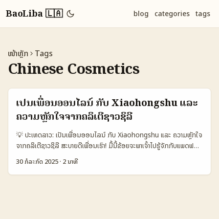
BaoLiba 🇱🇦
blog
categories
tags
ໜ້າຫຼັກ
Tags
Chinese Cosmetics
ເປັນເພື່ອນອອນໄລນ໌ ກັບ Xiaohongshu ແລະ
ຄວາມຫຼັກໃຈຈາກຄລິເຕີຊາວຊິລີ
💡 ປະເທດລາວ: ເປັນເພື່ອນອອນໄລນ໌ ກັບ Xiaohongshu ແລະ ຄວາມຫຼັກໃຈ
ຈາກຄລິເຕີຊາວຊິລີ ສະບາຍດີເພື່ອນເຮົາ! ມື້ນີ້ຂ້ອຍຈະພາເຈົ້າໄປຮູ້ຈັກກັບແພດຟອມ
ໃໝ່ແບບໜຶ່ງທີ່ເລີ່ມມາໃນສາຍຫນ້າຄລິເຕີທົ່ວໂລກ ນັ້ນແມ່ນ Xiaohongshu
30 ກໍລະກົດ 2025
·
2 ນາທີ
ແລະວ່າທ່ານຮູ້ບໍ່ວ່າ ຄລິເຕີຈາກຊິລີເຂົ້າໃຊ້ກັບພວກເຮົາໄດ້ຢ່າງໃດ? ຂ້ອຍຈະເລີ່ມຈາກ
ຈຸດປັນຫາໜຶ່ງທີ່ຫຼາຍຄົນເຜີຍແຜ່ ແລະເປັນເປັນຕົ້ນເຫດທີ່ເຮົາເຫັນການຍ້າຍມາໃຊ້
Xiaohongshu ຫຼາຍຂຶ້ນຫຼັງຈາກມີຂ່າວການຫ້າມ TikTok ໃນສະຫະລັດ. ເນື່ອງ
ຈາກຂ່າວນີ້, ຄລິເຕີຫຼາຍຄົນໄດ້ຫາພື້ນທີ່ໃໝ່ໃນ Xiaohongshu ເພື່ອສ່ວນເຫຼືອ
ຂອງພວກເຂົາສະແດງການເຮັດເງິນແລະແບ່ງປັນເນື້ອຫາກ່ຽວກັບເຄື່ອງດິບຈີນທີ່ກໍ່