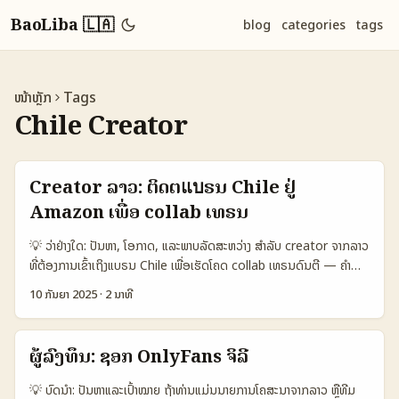
BaoLiba 🇱🇦
blog
categories
tags
ໜ້າຫຼັກ
Tags
Chile Creator
Creator ລາວ: ຕິດຕໍ່แบຣນ Chile ຢູ່
Amazon ເພື່ອ collab ເທຣນ
💡 ວ່າຢ່າງໃດ: ປັນຫາ, ໂອກາດ, ແລະພາບລັດສະຫວ່າງ ສໍາລັບ creator ຈາກລາວ
ທີ່ຕ້ອງການເຂົ້າເຖິງແບຣນ Chile ເພື່ອເຮັດໂຄດ collab ເທຣນດົນຕີ — ຄຳ
ຖາມທີ່ມາບໍ່ເຄີຍງ່າຍ: ຈະເລີ່ມແນວໃດ, ຈະສົ່ງ pitch ຢ່າງໃດທີ່ບໍ່ເປັນສິນ, ແລະຈະ
10 ກັນຍາ 2025
·
2 ນາທີ
ຫາແບຣນທີ່ກົງກັບແນວທ່າທີ່ເຮົາມີໄດ້ຢ່າງໃດ. ຄວາມເປັນຈິງຄື: Amazon ແມ່ນ
ຕົວເລືອກຫນຶ່ງສໍາລັບການຄ້າອອນໄລນ໌ ແຕ່ບໍ່ໄດ້ເຮັດໜ້າທີ່ຄວບຄຸມທຸກຢ່າງຂອງ
ແບຣນ — ນີ້ແມ່ນສະຫຼຸບວ່າ creator ຕ້ອງມີແຜນງານທີ່ກະຈັບຈົບ ແລະມີຄວາມ
ຜູ້ລົງທຶນ: ຊອກ OnlyFans ຈິລີ
ແນ່ນອນໃນ pitch. ບາງແບຣນອາດຈະບໍ່ມີທີ່ຢູ່ໃນ Chile seller hub ແຕ່ກໍ
ອາດຈະຂາຍໂຍກກັບ Amazon Global ຫຼືຜ່ານຊ່ອງທາງ distributor — ນີ້
💡 ບົດນໍາ: ປັນຫາແລະເປົ້າໝາຍ ຖ້າທ່ານແມ່ນນາຍການໂຄສະນາຈາກລາວ ຫຼືທີມ