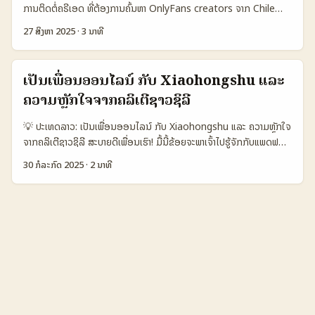
ແມ່ນເຫັນຕົວຢ່າງຈິງທີ່ເຮົາຈະຕ້ອງແກ້ໄຂເພື່ອຫາທາງເຂົ້າເກີນ. ບົດຄວາມນີ້ຈະ
ການຕິດຕໍ່ຄຣີເອດ ທີ່ຕ້ອງການຄົ້ນຫາ OnlyFans creators ຈາກ Chile
ສະເຫຼີມຊີວິດເປັນຄຳແນະນຳທີ່ປະຕິບັດວຽກໄດ້ຈິງ ພ້ອມໂຄງການຕິດຕໍ່, script
ເພື່ອຂອງຕະຫຼາດນິ້ຊ (niche audiences) — ບົດນີ້ແມ່ນສ່ວນທີ່ທ່ານຄວນ
27 ສິງຫາ 2025
·
3 ນາທີ
pitch, ຕົວຢ່າງຈິງ, ແລະການພິຈາລະນາເທັກນິກເພື່ອເປັນ partner ທີ່ມີຄ່າ. 📊
ເອົາໄວ້. ບໍ່ວ່າທ່ານກໍາລັງມອງຫາ micro-influencers ດ້ານຟັດ (fetish), ການ
ຈຸດຂໍ້ມູນສັ້ນ (Data Snapshot) ນີ້ແມ່ນຕາຕະລາງຊ່ອງທາງສຳລັບການເຂົ້າເຖິງ
ແບ່ງປັນ lifestyle ຫຼືກຸ່ມຜູ້ໃຈສະເລີຍໃນແບບຮູບສ່ຽງຕ່າງໆ — ການຮ່ວມງານ
ແບຣນ Chile ຜ່ານຊ່ອງຂາຍອອນໄລນ໌ຕ່າງໆ — ມຸ່ງໜ້າໃສ່ໂຕແທນ, ກຳໄລການ
ກັບ creator ຈີນີ້ຕ້ອງມີແຜນການຄົ້ນຫາ, ການກວດຄຸນະສາມາດ, ແລະການ
ເປັນເພື່ອນອອນໄລນ໌ ກັບ Xiaohongshu ແລະ
ປະສົບການ, ແລະ conversion ທີ່ຄວນຈັດການເມື່ອຈະ pitch collab ດົນຕີ
ຈ່າຍເງິນທີ່ຊັດເຈນ. ຫຼາຍຄົນຄິວຫາວິທີທີ່ງ່າຍເປັນ: ການ search ໂດຍ
ໃຫ້ແບຣນ. ...
ຄວາມຫຼັກໃຈຈາກຄລິເຕີຊາວຊິລີ
hashtag, ການຄົ້ນຜ່ານ social profiles (Instagram, X, TikTok),
ແຕ່ສ່ວນຫຼາຍກໍພ້ອມກັບຄວາມສ່ຽງ — ຢ່າງທີ່ພວກເຮົາເຫັນ, OnlyFans ມີ
💡 ປະເທດລາວ: ເປັນເພື່ອນອອນໄລນ໌ ກັບ Xiaohongshu ແລະ ຄວາມຫຼັກໃຈ
ໂຄງການປະເມີນຄຣີເອດ ແລະລາຍການກວດສອບທີ່ຫຼາຍ (ຕາມທີ່ OnlyFans
ຈາກຄລິເຕີຊາວຊິລີ ສະບາຍດີເພື່ອນເຮົາ! ມື້ນີ້ຂ້ອຍຈະພາເຈົ້າໄປຮູ້ຈັກກັບແພດຟອມ
ເອີ້ນວ່າມີຄະນະກວດສອບປະມານ 1.500 ຄົນ) ເພື່ອປອດໄພໃຫ້ຜູ້ໃຊ້ — ນີ້ແມ່ນ
ໃໝ່ແບບໜຶ່ງທີ່ເລີ່ມມາໃນສາຍຫນ້າຄລິເຕີທົ່ວໂລກ ນັ້ນແມ່ນ Xiaohongshu
ຂໍ້ມູນທີ່ຄວນຮູ້ຈາກບົດຄົ້ນຂ່າວຂາງ Reuters ແລະຖືກອ້າງແທ້ໃນການອ່ານ.
30 ກໍລະກົດ 2025
·
2 ນາທີ
ແລະວ່າທ່ານຮູ້ບໍ່ວ່າ ຄລິເຕີຈາກຊິລີເຂົ້າໃຊ້ກັບພວກເຮົາໄດ້ຢ່າງໃດ? ຂ້ອຍຈະເລີ່ມຈາກ
(ອ້າງອີງ: Reuters, 2025) ປາກທີ່ສຳຄັນ: ບົດນີ້ຈະພາລະກິດໃຫ້ທ່ານມີ
ຈຸດປັນຫາໜຶ່ງທີ່ຫຼາຍຄົນເຜີຍແຜ່ ແລະເປັນເປັນຕົ້ນເຫດທີ່ເຮົາເຫັນການຍ້າຍມາໃຊ້
ແຜນການຄົ້ນຫາ, ການປອດໄພຂ່າງກົງ, ແລະການຕິດຕໍ່ທີ່ສໍາເລັດໃນຄວາມ
Xiaohongshu ຫຼາຍຂຶ້ນຫຼັງຈາກມີຂ່າວການຫ້າມ TikTok ໃນສະຫະລັດ. ເນື່ອງ
ສັບຊ້ອນແບບນີ້. 📊 ຕາຕະລາງຂໍ້ມູນດ້ານຂໍ້ປຽບທຽບ (Platforms) 🧩
ຈາກຂ່າວນີ້, ຄລິເຕີຫຼາຍຄົນໄດ້ຫາພື້ນທີ່ໃໝ່ໃນ Xiaohongshu ເພື່ອສ່ວນເຫຼືອ
Metric OnlyFans Patreon Instagram Subscriptions 👥
ຂອງພວກເຂົາສະແດງການເຮັດເງິນແລະແບ່ງປັນເນື້ອຫາກ່ຽວກັບເຄື່ອງດິບຈີນທີ່ກໍ່
Monthly Active 1.200.000 800.000 1.000.000 📈 Conversion
ກັບຄວາມນິຍົມຢ່າງເລີດລະດັບ. ໂດຍພວກເຂົາຈະເລີ່ມສະແດງເຄື່ອງດິບແລະຄວາມ
12% 8% 9% 💰 Avg Creator Revenue (Chile est.) USD 1.500
ງາມທີ່ພົບເຫັນໃນຊີວິດປະຈຳວັນ, ເຊັ່ນ mascara ແລະ cushion
USD 900 USD 600 🔒 Verification & Safety High (KYC, staff)
foundation ທີ່ເປັນທີ່ຫນຶ່ງໃນຮູບແບບຄວາມງາມຍອດນິຍົມຈາກຈີນ. 📊
Medium Low 📱 App Store Presence Absent Present
ຕາຕະລາງລະດັບຄວາມນິຍົມຂອງແພດຟອມ 🧩 ຕົວຊີ້ວັດ Xiaohongshu
Present 🌎 Popularity in Chile High Medium High ຕາຕະລາງນີ້
TikTok WeChat 👥 ຜູ້ໃຊ້ລາຍເດືອນ 150 ລ້ານ 1.000 ລ້ານ 1.200 ລ້ານ