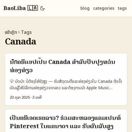
BaoLiba 🇱🇦
blog
categories
tags
ໜ້າຫຼັກ
Tags
Canada
ນักຄຣີເເອປເປີ້ນ Canada ສໍາລັບປັບປຸງທວ່ນ
ທ່ອງທ່ຽວ
💡 ບົດນໍາ: ບໍ່ຕ້ອງໃຫ້ຍັງສູງ — ຄົນສ້າງດນຕີແລະທ່ອງທ່ຽວໃນ Canada ຖ້າເຈົ້າ
ເປັນຜູ້ໃຫ້ບໍລິການທ່ອງທ່ຽວຈາກລາວ ແລະຕ້ອງການນຳ Apple Music
creators ໃນ Canada ເຂັ້ມຂື້ນເຂົ້າໃນການປະກອບການโปรโมດເທັກທວ່ນ
23 ຕຸລາ 2025
·
3 ນາທີ
ທ່ອງທ່ຽວ — ບັນຫາທີ່ພົບບ່ອຍແມ່ນທີ່ຈະຄົ້ນຫາຄວາມຫມາຍເປັນ “creator”
ທີ່ມີສະເພາະກັບ Apple Music, ທັງໃນແນວຄຸນລັກສະນະ, ການຕິດຕໍ່, ແລະຄ່າ
ໃຊ້ຈ່າຍເງິນ. ຈາກບົດຄວາມຂອງ Winnipeg Free Press ທີ່ອ້າງອິງໃນແນວທີ່
ເປັນຄຣີເອດເຣຍລາວ? ຮ່ວມສະຫລອງແຄມເປີນທ໌
ພູດເຖິງວ່າໂຄງການທີ່ຄືກັນທີ່ເຫັນໃນສະຫະລັດຫຼືປະເທດອື່ນ ອາດຈະບໍ່ຫຼາຍໃນ
Pinterest ໃນແຄນາດາ ແລະ ຮັບຜົນລັບສູງ
Canada — ແຕ່ຫຼັງຈາກທີ່ Gaudet ໄດ້ເບິ່ງວ່າ micro-influencers