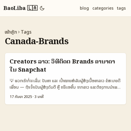
BaoLiba 🇱🇦
blog
categories
tags
ໜ້າຫຼັກ
Tags
Canada-Brands
Creators ລາວ: ວິທີຕິດຕໍ່ Brands ຄານາດາ
ໃນ Snapchat
💡 ພວກເຮົາກໍ່ຈະເລີ່ມ: ປັນຫາ ແລະ ເປົ້າໝາຍສໍາລັບຜູ້ສ້າງເນື້ອຫາລາວ ຂໍສະບາຍດີ
ເພື່ອນ — ຖ້າເຈົ້າເປັນຜູ້ສ້າງດົນຕີ ຫຼື ຄຣີເເອທິ້ນ ຈາກລາວ ແລະຕ້ອງການນໍາເພງ
ໄປໃຫ້ບຣານດໃນຄານາດາ ໃນ Snapchat ເພື່ອເຮັດການແຂ່ງຂັນ
17 ກັນຍາ 2025
·
3 ນາທີ
(challenges) — ບົດນີ້ແມ່ນສໍາລັບເຈົ້າ. ບໍ່ຕ້ອງເປັນໂປບສ້າງຍັງຫຍັງ — ບາງຄັ້ງ
micro-influencers ດີກ່ວາຄົນທີ່ມີຕາມຫຼາຍ (Winnipeg Free Press
ແຈ້ງໃຫ້ເຫັນວ່າບໍ່ຈຳເປັນຕ້ອງຮັບຕອບສາມາດໄດ້ເງິນຈາກບາງແບບຂອງແພດ). ຢ່າງ
ປັດຈຸບັນ, TikTok ໃນຄານາດາບໍ່ມີ creator fund ເຫັນດີເທື່ອ (ຕ່າງຈາກ
ສະຫະລັດ) ແລະ creators ຈະຕ້ອງພາວເງິນຜ່ານ brand deals ເທົ່ານັ້ນ —