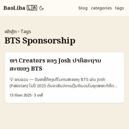
BaoLiba 🇱🇦
blog
categories
tags
ໜ້າຫຼັກ
Tags
BTS Sponsorship
ຫາ Creators ຂອງ Josh ປາກິສະຖານ
ສະໜອງ BTS
💡 ພາບລວມ — ປັນຫາທີ່ຕ້ອງແກ້ໃນການສະໜອງ BTS ຜ່ານ Josh
(Pakistan) ໃນປີ 2025 ຕົນຈະເຫັນວ່າການເງິນຈຳນວນໃນອຸດສາຫະກຳຄິດ
ເວລາສ່ວນສໍາລັບຜູ້ສ້າງເນື້ອຫາ - ບາງຢ່າງກໍ່ທໍາໃຫ້ການຈ່າຍເງິນຂຶ້ນສູງຂຶ້ນ ແລະ
13 ກັນຍາ 2025
·
3 ນາທີ
creator monetization ກຳລັງກ້າວໜ້າ (ເຊິ່ງສາມາດເປັນເຫດຜົນຂອງການ
ປ່ຽນແປງແບບຂອງເນັດແລະການຈ່າຍໃຫ້ການນຳໃຊ້ລາຄາ — ອ້າງອີງ:
GameSpot ລາຍງານວ່າການຈ່າຍສໍາລັບນັກກິລາແລະການໃຊ້ລີເວີ້ຍໄດ້ຂຶ້ນ, ທີ່
ເຮັດໃຫ້ເນື້ອຫາດອກທຽບການຮັບຄ່າເພີ່ມຂຶ້ນ)። ສໍາລັບນັກການໂຄສ່ງໃນລາວ ບາງ
ຄຳຖາມທີ່ພົບບ່ອຍ: “ຈະຫາຜູ້ສ້າງຈາກ Pakistan ໄດ້ທີ່ໃສ?” ແລະ “ຈະຈ່າຍແນວ