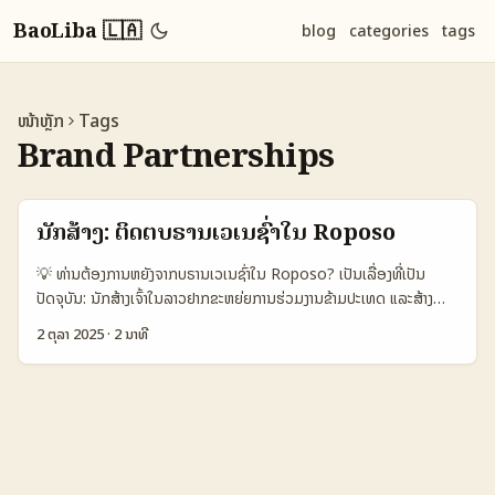
BaoLiba 🇱🇦
blog
categories
tags
ໜ້າຫຼັກ
Tags
Brand Partnerships
ນັກສ້າງ: ຕິດຕໍ່ບຣານເວເນຊົ່າໃນ Roposo
💡 ທ່ານຕ້ອງການຫຍັງຈາກບຣານເວເນຊົ່າໃນ Roposo? ເປັນເລື່ອງທີ່ເປັນ
ປັດຈຸບັນ: ນັກສ້າງເຈົ້າໃນລາວຢາກຂະຫຍ່ຍການຮ່ວມງານຂ້າມປະເທດ ແລະສ້າງ
“exclusive bundles” ທີ່ດຶງໃຈຕະຫຼາດຫຼາຍຂື້ນ — ກ່ອນຫນ້ານີ້ມີແບຣນ
2 ຕຸລາ 2025
·
2 ນາທີ
ທົ່ວໂລກເຊັ່ນ The Ordinary, TIFFANY & Co, Van Cleef & Arpels
ແລະບາງຢ່າງຢ່າງ AKAMI_ ແລະ UNISKIN_ ທີ່ຖືກເຫັນໃນແນວຄວາມຫນາວ
ຂອງການປະກາດຂ່າວແລະຄຽງອຸດສາຫະກຳ. ຄຳຖາມທີ່ຜູ້ຄົນຄົ້ນຫາຄື: “ຈະຢູ່ຈາກ
ລາວ, ຈະເລືອກແນວໃດເພື່ອຕິດຕໍ່ບຣານເວເນຊົ່າຜ່ານ Roposo ແລະສ້າງ
bundle ທີ່ບໍ່ມີໃນທົ່ວໂລກ?” ບົດຄວາມນີ້ສອນວິທີທີ່ລະອຽດ, ລະບຸການປະຕິບັດ
ທີ່ຈະເຮັດໃຫ້ທ່ານໄດ້ຕິດຕໍ່ບຣານເວເນຊົ່າທີ່ມີໂອກາດຮ່ວມກັນສ້າງ exclusive
bundles ໃນ Roposo — ມີເຫັນຕົວຢ່າງຈິງ, ການວາງແຜນການຕິດຕໍ່, ແລະ