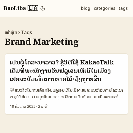
BaoLiba 🇱🇦
blog
categories
tags
ໜ້າຫຼັກ
Tags
Brand Marketing
ເປັນຜູ້ໂຄສະນາລາວ? ຮູ້ວິທີໃຊ້ KakaoTalk
ເຕັມທີ່ພະນັກງານອິນຟລູເອນເທີເນີໃນເມືອງ
ເຢຍລະມັນເພື່ອການຂາຍໄດ້ເຖິງຫຼາຍຂຶ້ນ
💡 ແນວຄິດໃນການເລືອກອິນຟລູເອນເທີໃນເມືອງເຢຍລະມັນສໍາລັບການໂຄສະນາ
ຂອງບໍລິສັດລາວ ໃນຍຸກທີ່ການຕະຫຼາດດິຈິຕອນເຕັມດ້ວຍຄວາມເປັນສະເພາະຕໍ່
ພື້ນທີ່ທ້ອງຖິ່ນ, ບໍລິສັດຈາກລາວທີ່ສົນໃຈໃນການເຂົ້າຕະຫຼາດຢູ່ເຢຍລະມັນ ຈຳເປັນ
19 ກໍລະກົດ 2025
·
2 ນາທີ
ຕ້ອງຮູ້ວ່າຈະເລືອກອິນຟລູເອນເທີຢ່າງໃດໃຫ້ຖືກຈຸດຈະເລີ່ມຕົ້ນຊຸດເປົ້າໝາຍເມືອງ
ເຢຍລະມັນ ແລະມີຜົນກະທົບສູງຕໍ່ການໂຄສະນາຂອງບໍລິສັດໃນຕະຫຼາດນັ້ນ.
KakaoTalk ແມ່ນແອັບພິເຄຊັນສື່ສານທີ່ຖືກນິຍົມຢ່າງຫຼາຍໃນເຢຍລະມັນ ແລະ
ສາມາດເຊື່ອມຕໍ່ຜູ້ໃຊ້ຈາກເມືອງເປົ້າໝາຍໄດ້ຢ່າງງ່າຍດາຍ. ນອກຈາກນັ້ນ, ການ