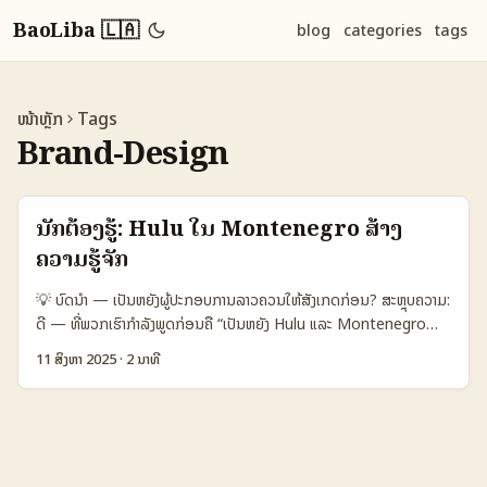
BaoLiba 🇱🇦
blog
categories
tags
ໜ້າຫຼັກ
Tags
Brand-Design
ນັກຕ້ອງຮູ້: Hulu ໃນ Montenegro ສ້າງ
ຄວາມຮູ້ຈັກ
💡 ບົດນໍາ — ເປັນຫຍັງຜູ້ປະກອບການລາວຄວນໃຫ້ສັງເກດກ່ອນ? ສະຫຼຸບຄວາມ:
ດີ — ທີ່ພວກເຮົາກຳລັງພູດກ່ອນຄື “ເປັນຫຍັງ Hulu ແລະ Montenegro
ກ່ອນຈະກາຍເປັນແຜນການຕື່ນເຕັ້ນບຣານ” — ສ່ວນໃຫຍ່ຂອງຜູ້ປະກອບການໃນ
11 ສິງຫາ 2025
·
2 ນາທີ
ລາວຕ້ອງການແຜນການທີ່ລະອຽດ, ງ່າຍແລະພໍໃຈສຳລັບຄົນເປັນເປົ້າໝາຍ. ສະຖາ
ນະລະດັບໂລກທີ່ກຳລັງຂັ້ນໃນ 2025 ສະຫຼຸບໄດ້ວ່າ: - Streaming platforms
ກຳລັງເປັນຊ່ອງທາງເຊື່ອມຕໍ່ກັບຜູ້ໃຊ້ຢ່າງແທ້ຈິງ — ຈົ່ງຂຶ້ນກັບການຂຶ້ນຂອງຄຸນນະ
ສົງຂໍ້ຄວາມ. - ສະມາດຕິກຂອງຄົນໃນພື້ນທີ່ນ້ອຍ population (ເຊັ່ນ
Montenegro) ຈະຕ້ອງອອກແບບຄ່າທີ່ຍອດສະປອດແລະກວດກາການ