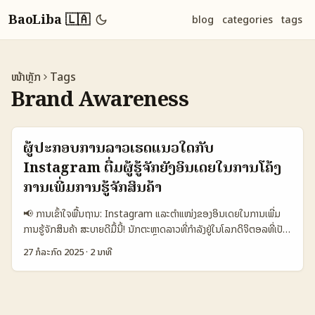
BaoLiba 🇱🇦
blog
categories
tags
ໜ້າຫຼັກ
Tags
Brand Awareness
ຜູ້ປະກອບການລາວເຮັດແນວໃດກັບ
Instagram ຕື່ມຜູ້ຮູ້ຈັກຍັງອິນເດຍໃນການໂຄ້ງ
ການເພີ່ມການຮູ້ຈັກສິນຄ້າ
📢 ການເຂົ້າໃຈພື້ນຖານ: Instagram ແລະຕຳແໜ່ງຂອງອິນເດຍໃນການເພີ່ມ
ການຮູ້ຈັກສິນຄ້າ ສະບາຍດີມື້ນີ້! ນັກຕະຫຼາດລາວທີ່ກຳລັງຢູ່ໃນໂລກດິຈິຕອລທີ່ເປັນ
ເພື່ອນບໍ່ຄວນພາດ! ມາເອົາຈິດໃຈກັນກ່ອນວ່າ Instagram ໃນອິນເດຍ ເປັນ
27 ກໍລະກົດ 2025
·
2 ນາທີ
ແນວໃດທີ່ຈະເປັນເຄື່ອງມືທີ່ຊ່ວຍຂຶ້ນການຮູ້ຈັກສິນຄ້າຂອງຍີ່ຫໍ້ ແລະການອອກແບບ
ທີ່ດີໆໃນໂຄ້ງການການຕະຫຼາດ. ໃນອິນເດຍ, Instagram ແມ່ນເພື່ອນຄົບຄົນ
ສຳຄັນສຳລັບເນື້ອຫາທີ່ມີຄວາມຮອບຮູ້ ແລະຄວາມເຊື່ອມໂຍງລະຫວ່າງຜູ້ສ້າງແລະຜູ້ບໍ
ລິໂຫລດ. ບັນຫາຄືການສ້າງເນື້ອຫາທີ່ຈະເປັນທີ່ນ່າສົນໃຈແລະເພີ່ມຄວາມເຂົ້າໃຈຂອງ