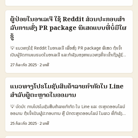
ພາຍໃນແພລຟອມທີ່ມີຜູ້ໃຊ້ຫຼາຍແລະຄວາມຫນ້າສົນໃຈ. vkontakte ເປັນ
ໃນສະວິດເຊີແລນ ແລະ ລາວ ປະເທດ/ພື້ນທີ່ ຈຳນວນຜູ້ໃຊ້ QQ (ລາຍໄດ້ປະຈຳ
ສຳຄັນໃນການຂະຫຍາຍການເຂົ້າຮ່ວມຂອງຜູ້ໃຊ້ Instagram ແລະເຮັດໃຫ້ເນື້ອຫາ
ແພລຟອມໂຊເຊຍມີເດຍຈາກລາວ ທີ່ໄອຣແລນກຳລັງເຮັດໃຫ້ຜູ້ໃຊ້ແລະແບຣນດ
ເດືອນ) ການອິນເຕີເນັດແລະການເຂົ້າເຖິງ (%) ອັດຕາການເພີ່ມຂຶ້ນຂອງ QQ (ປີ
ຂອງຍີ່ຫໍ້ດູເປັນທີ່ນ່າສົນໃຈ. ...
ສາມາດຂຽນເນື້ອຫາທີ່ຕົວເອງເພື່ອຕິດຕໍ່ກັບຄົນທ້ອງຖິ່ນໄດ້ດີ. ໃນບັນດານີ້, ພວກ
2024-2025) ການນໍາໃຊ້ QQ ໃນການສົ່ງເສີມຮ້ານຄ້າ (%) ສະວິດເຊີແລນ
ຜູ້ປ່ອຍໃນອາເລເຈີ ໃຊ້ Reddit ສ່ວນປະກອບສໍາ
ເຮົາຈະມາດູວ່າ ແນວທາງໃດທີ່ແບຣນດລາວສາມາດໃຊ້ vkontakte ໃນໄອຣແລນ
1.200.000 95% +35% 80% ລາວ 350.000 60% +25% 60%
ລັບການສົ່ງ PR package ພິເສດແບບທີ່ບໍ່ມີໃຜ
ເພື່ອຂໍເນື້ອຫາຈາກຜູ້ສ້າງເນື້ອຫາ ແລະສ້າງຄວາມສຳພັນທີ່ດີກັບຜູ້ຕິດຕາມທ້ອງຖິ່ນ.
ປະເທດໃກ້ຄຽງ ຢ່າງ ປາຣາກາຍ 1.800.000 85% +28% 65% ຕາລາງນີ້
📊 ຕາຕະລາງສະພາບພາບການໃຊ້ແພລຟອມ vkontakte ໃນໄອຣແລນ ແລະ
ຮູ້
ສະແດງໃຫ້ເຫັນວ່າ QQ ໃນສະວິດເຊີແລນມີການເພີ່ມຂຶ້ນຢ່າງຫນ້າເປັນຫຼາຍ ແລະ
ລາວ ມາດຕະຖານ vkontakte (ໄອຣແລນ) ຜູ້ໃຊ້ໃນລາວ ຄຸນນະສົມບັດສໍາຄັນ
ການນໍາໃຊ້ QQ ໃນການສົ່ງເສີມການເປີດຮ້ານໃໝ່ສູງສຸດ ທີ່ 80% ເປັນຕົວຊີ້ວ່າ
💡 ແນວທາງໃຊ້ Reddit ໃນອາເລເຈີ ເພື່ອສົ່ງ PR package ພິເສດ ຖ້າເຈົ້າ
ການເຄື່ອນໄຫວເນື້ອຫາ ຈຳນວນຜູ້ໃຊ້ 1.2 ລ້ານຄົນ (ປີ 2025) 0.15 ລ້ານຄົນ
ພາຍໃນສະວິດເຊີແລນ ການໂຄສະນາຜ່ານ QQ ແມ່ນຮ່ວມມືທີ່ເຮັດໃຫ້ຜົນງານ
ເປັນຜູ້ຈັດການແບຣນດໃນອາເລເຈີ ແລະກຳລັງມອງຫາແນວທາງທີ່ຈະເຂົ້າເຖິງຜູ້ຊົມ
ສ້າງເນື້ອຫາທ້ອງຖິ່ນ ສົ່ງເນື້ອຫາຄົບຄົນ ແລະ ຈຸດດີເກີນໄປ ການສ້າງເນື້ອຫາ ມີຟີ
ອອກມາເປັນທີ່ນົບຜົນ. ສໍາລັບລາວ, ການເພີ່ມຂຶ້ນຂອງຜູ້ໃຊ້ QQ ແລະອັດຕາການ
ແບບເພິ່ນແພດຟອມໃໝ່ຢ່າງ Reddit ແລະສົ່ງ PR package ພິເສດໄປຫາ
ເຈີຂໍເນື້ອຫາ ຄົນເຮັດຄວາມຮູ້ແລະສື່ມວນຊົນ ການຂໍສ້າງເນື້ອຫາຜ່ານ DM ຫຼືແຊດ
ນໍາໃຊ້ກຳລັງເພີ່ມເຕີບໂຕເປັນໄປໄດ້ດີ ແລະເປັນເທັກນິກທີ່ຄວນນໍາມາໃຊ້ໃນການ
27 ກໍລະກົດ 2025
·
2 ນາທີ
ພວກເຂົາ ແມ່ນເປັນແນວທາງທີ່ມີຄວາມນ່າສົນໃຈແລະມີການເພີ່ມຂຶ້ນຢ່າງຕໍ່ເນື່ອງ.
ຂໍ້ມູນສໍາລັບການຕະຫຼາດທ້ອງຖິ່ນ ການຕິດຕໍ່ຜູ້ສ້າງເນື້ອຫາ ມີລະບົບຂໍເນື້ອຫາ
ສົ່ງເສີມການເປີດຮ້ານໃໝ່ຢູ່ລາວ. ...
Reddit ແມ່ນສະຖານທີ່ຜູ້ໃຊ້ຈາກອາເລເຈີຫຼາຍຄົນໄດ້ລວມຕົວກັນເພື່ອແບ່ງປັນ
ອອນໄລນ ຜູ້ສ້າງເນື້ອຫາທ້ອງຖິ່ນ ຮອງຮັບການຮ່ວມມືຂ້າມປະເທດ ສ້າງຄວາມໜ້າ
ເຄື່ອງໝື່ອງ ແລະຄວາມຄິດໃໝ່ໆ. ການເປັນແພດຟອມທີ່ມີຄວາມເປັນເຄື່ອງມືທີ່ມີ
ສົນໃຈໃຫ້ແບຣນດ ຕາຕະລາງແຫ່ງນີ້ສະແດງໃຫ້ເຫັນວ່າ vkontakte ໃນໄອຣ
ແນວທາງໂປຣໂມຊັນສິນຄ້າລາຍກຳກັດໃນ Line
ຊື່ສຽງໃນການກວດສອບຄວາມຄິດຢ່າງຈິງແລະມີການປະສົມຜົນຜູ້ໃຊ້ທີ່ສູງ ເຮັດໃຫ້
ແລນກຳລັງພັດທະນາແລະເປັນແພລຟອມທີ່ມີຄວາມສາມາດສ້າງຄວາມສຳພັນລະ
ສຳລັບຜູ້ຕະຫຼາດໃນອອມານ
ມັນເປັນບ່ອນທີ່ດີໃຫ້ແບຣນດສາມາດສົ່ງຂໍ້ຄວາມ ແລະ PR package ພິເສດ
ຫວ່າງແບຣນດແລະຜູ້ໃຊ້ທ້ອງຖິ່ນໂດຍການຂໍເນື້ອຫາຜ່ານການສື່ສານທີ່ມີ
ເພື່ອສ້າງການຕື່ນເຕັ້ນແລະການຮ່ວມມືທີ່ມີຄຸນນະພາບ. ຢ່າງໃດກໍຕາມ ມີຫຼາຍຢ່າງທີ່
ປະສິດທິພາບ. ສ້າງຄວາມເຂົ້າໃຈໃນການສ້າງຄວາມສົນໃຈແລະສາມາດເປັນຕົວ
💡 ບົດນຳ: ການໂປຣໂມຊັນສິນຄ້າລາຍກຳກັດ ໃນ Line ແລະ ຕະຫຼາດອອນໄລນ໌
ຈະຕ້ອງຄວາມລະມັດລະວັງໃນການສົ່ງ PR package ປະເພດນີ້ຜ່ານ Reddit
ເລືອກທີ່ດີສໍາລັບແບຣນດລາວທີ່ຕ້ອງການເຂົ້າຮ່ວມໃນຕະຫຼາດອອນໄລນໃນໄອຣ
ອອມານ ຖ້າເຈົ້າເປັນຜູ້ປະກອບການ ຫຼື ນັກຕະຫຼາດອອນໄລນ໌ ໃນລາວ ທີ່ກຳລັງ
ໂດຍເພາະວ່າ Reddit ເປັນແພດຟອມທີ່ຜູ້ໃຊ້ມີຄວາມຄິດຮ່ວມມືສູງ ແຕ່ກໍມີການ
ແລນ. 😎 MaTitie SHOW TIME ສະບາຍດີ, ຂ້ອຍແມ່ນ MaTitie — ຜູ້
ສົນໃຈຫາວິທີເພີ່ມການຕິດຕໍ່ແລະຂາຍສິນຄ້າລາຍກຳກັດຜ່ານແພດຟອມອອນໄລນ໌
ກວດສອບຂໍ້ມູນຢ່າງເຂັ້ມງວດກ່ອນທີ່ຈະເຜີຍແຜ່. 📊 ຕູ້ຕາຕົວຢ່າງ: ການຮູ້ຈັກ
ຂຽນເນື້ອຫາທີ່ມີປະສົບການ ແລະມັກຊອກຫາຂໍ້ມູນດີໆ ສໍາລັບແບຣນດໃນລາວ.
25 ກໍລະກົດ 2025
·
2 ນາທີ
ຢ່າງ Line ໃນຕະຫຼາດອອມານ ບົດນີ້ຈະເຮັດໃຫ້ເຈົ້າເຂົ້າໃຈຄວາມເປັນໄປໄດ້ ແລະ
Reddit ແລະການສົ່ງ PR package ທີ່ອາເລເຈີ ແພດຟອມ / ແບຣນດ
ໃນຍຸກນີ້ການເຂົ້າເຖິງແພລຟອມຕ່າງໆ ເຊັ່ນ vkontakte ໃນລາວ ແລະໄອຣແລນ
ວິທີເຮັດໃຫ້ສິນຄ້າລາຍກຳກັດຂອງເຈົ້າເປັນທີ່ຈົດເລີຍໃນຕະຫຼາດທີ່ໜ້າສົນໃຈມາກ
ຈຳນວນໃຊ້ Reddit ຕໍ່ເດືອນ (ຄົນ) ການສົ່ງ PR package ພິເສດ ຄ່າລົງທຶນ
ກຳລັງເປັນເລືອກທີ່ນິຍົມຂຶ້ນ ເພາະເຮົາສາມາດຫາເນື້ອຫາທ້ອງຖິ່ນ ແລະສ້າງຄວາມ