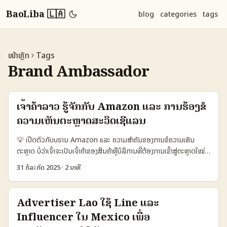
BaoLiba 🇱🇦
blog
categories
tags
ໜ້າຫຼັກ
Tags
Brand Ambassador
ເຈົ້າຄ້າລາວ ຮູ້ຈັກກັບ Amazon ແລະ ການຮ້ອງຂໍ
ຄວາມເຫັນຕະຫຼາດສະວິດເຊີແລນ
💡 ເປີດຕົວກັບບຣານ Amazon ແລະ ຄວາມສຳຄັນຂອງການຂໍຄວາມເຫັນ
ຕະຫຼາດ ບໍ່ວ່າເຈົ້າຈະເປັນເຈົ້າຄ້າຂອງສິນຄ້າຫຼືບໍລິການທີ່ຕ້ອງການເຂົ້າສູ່ຕະຫຼາດໃໝ່ໆ
ຢ່າງຕະຫຼາດສະວິດເຊີແລນ, ການຮ້ອງຂໍຄວາມເຫັນຈາກລູກຄ້າຫຼືຕະຫຼາດໃນພື້ນທີ່
31 ກໍລະກົດ 2025
·
2 ນາທີ
ນັ້ນເປັນຫຼັກສູດທີ່ຈຳເປັນ. ບໍ່ວ່າທ່ານຈະເປັນເຈົ້າຄ້າອອນໄລນ໌ໃນລາວຫຼືບໍ່, ການ
ເຂົ້າໃຈການຄ້າຂອງ Amazon ໃນຕະຫຼາດສະວິດເຊີແລນ ແລະການຮ້ອງຂໍຄວາມ
ເຫັນຈາກຜູ້ໃຊ້ຈະຊ່ວຍໃຫ້ທ່ານປັບປຸງສິນຄ້າ ແລະການຕະຫຼາດໃຫ້ມີຄວາມສົມບູນ
Advertiser Lao ໃຊ້ Line ແລະ
ຕາມຄວາມຕ້ອງການຕະຫຼາດຈິງ. ຕາມຂ່າວລ່າສຸດຈາກ InvestingPro ໃນວັນທີ
Influencer ໃນ Mexico ເພື່ອ
29 ກໍລະກົດ 2025, Amazon ເປັນບໍລິສັດທີ່ໄດ້ຮັບການຄວາມນິຍົມສູງຈາກ