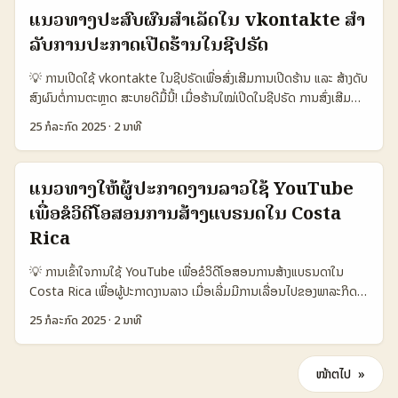
ຂຶ້ນ. ຕະຫຼາດອອນໄລນ໌ໃນອອມານກຳລັງເປັນພື້ນທີ່ທີ່ພວກເຮົາເຫັນການພັດທະນາ
ປະມານ (USD) ຄວາມສ່ວນຮ່ວມຜູ້ໃຊ້ (%) Reddit 1.200.000 ມີການສົ່ງ
ສົນໃຈໄດ້ງ່າຍຂຶ້ນ. ...
ແນວທາງປະສົບຜົນສໍາເລັດໃນ vkontakte ສໍາ
ໄດ້ຢ່າງໄວ ໂປຣເມັນທີ່ມີຄວາມພິເສດແບບລາຍກຳກັດ (limited edition) ເປັນ
ຢ່າງຈິງຈັງ 3.000–5.000 85% Facebook 900.000 ສົ່ງຈາກບໍ່ຄ່າໃຊ້ຈ່າຍ
ລັບການປະກາດເປີດຮ້ານໃນຊີປຣັດ
ເຄື່ອງມືທີ່ເຮັດໃຫ້ສິນຄ້າດູມີຄຸນຄ່າພິເສດ ແລະ ເຮັດໃຫ້ລູກຄ້າເຮັດການຕັດສິນໃຈ
ສູງ 4.000–6.000 70% Instagram 750.000 ຫຼາຍເປັນການໃຊ້ວິດີໂອ/
ໄດ້ງ່າຍຂຶ້ນ. ມາດູວິທີຈັດການໂປຣໂມຊັນລາຍກຳກັດໃນ Line ທີ່ມີປະສິດທິພາບສໍາ
ຮູບພາບ 2.500–4.000 65% Twitter 400.000 ສົ່ງຂໍ້ຄວາມສັ້ນ ແລະ
💡 ການເປີດໃຊ້ vkontakte ໃນຊີປຣັດເພື່ອສົ່ງເສີມການເປີດຮ້ານ ແລະ ສ້າງດັບ
ລັບຕະຫຼາດອອນໄລນ໌ອອມານ ທີ່ເຈົ້າສາມາດນຳໄປປະຕິບັດໃນລາວໄດ້ງ່າຍດາຍ. 📊
ໂຄງການພິເສດ 1.500–3.000 50% ຕາຕະລາງນີ້ສະແດງວ່າ Reddit ໃນອາເລ
ສົງຜົນຕໍ່ການຕະຫຼາດ ສະບາຍດີມື້ນີ້! ເມື່ອຮ້ານໃໝ່ເປີດໃນຊີປຣັດ ການສົ່ງເສີມ
ຕາຕະລາງການເລືອກແພດຟອມແລະການໂປຣໂມຊັນສິນຄ້າລາຍກຳກັດໃນ Line
ເຈີແມ່ນແພດຟອມທີ່ມີການໃຊ້ງານສູງສ້າງຄວາມເປັນໄປໄດ້ສູງສຸດໃນການສົ່ງ PR
ຜ່ານແພດຟອມສັງຄົມເປັນເລື່ອງຈຳເປັນທີ່ຈະຊ່ວຍເພີ່ມການຮູ້ຈັກແລະດຶງດູດ
ຕາມປະເທດ ປະເທດ ຈຳນວນຜູ້ໃຊ້ Line (ລ້ານ) ອັດຕາການຂາຍສິນຄ້າລາຍກຳ
25 ກໍລະກົດ 2025
·
2 ນາທີ
package ພິເສດ. ຄວາມສ່ວນຮ່ວມຜູ້ໃຊ້ທີ່ເກີນ 85% ສະຫຼຸບໄດ້ວ່າມີການ
ລູກຄ້າໃໝ່ ຢ່າງມີປະສິດທິພາບ. vkontakte ແລະຊີປຣັດ ເປັນຕົ້ນອັນດັບທີ່ມີ
ກັດ ການໂປຣໂມຊັນທີ່ນິຍົມ ຕະຫຼາດອອນໄລນ໌ສໍາລັບສິນຄ້າລາຍກຳກັດ ອອມານ
ອຸດົມການຕື່ນເຕັ້ນສູງ ແລະມີການກະຕຸ້ນຄວາມນິຍົມຂອງຜູ້ໃຊ້ຢ່າງແນ່ນອນ. ຕົວ
ສ່ວນສໍາຄັນໃນການສື່ສານກັບຊຸມຊົນອອນໄລນ໌ ແລະການເພີ່ມການຕິດຕໍ່ໃນ
3.5 45% ການຈັດກິດຈະກຳກະຕຸ້ນຜູ້ໃຊ້ Line + Instagram + TikTok
ເລກລົງທຶນກໍ່ເຮັດໃຫ້ເຫັນວ່າການສົ່ງ PR package ຜ່ານ Reddit ແມ່ນມີຄ່າ
ພື້ນທີ່. ການເຂົ້າໃຊ້ຄຸນສົມບັດຂອງ vkontakte, ພ້ອມກັບການຮ່ວມມືກັບ
ລາວ 1.8 30% ການສ້າງການມີສ່ວນຮ່ວມກັບລູກຄ້າ Facebook + Line
ແນວທາງໃຫ້ຜູ້ປະກາດງານລາວໃຊ້ YouTube
ໃຊ້ຈ່າຍທີ່ສາມາດຄວບຄຸມໄດ້ ແລະຄຸນນະພາບກໍ່ສາມາດສ້າງຄວາມເຫັນດີໃນຕະຫຼາດ
ແບຣນດໃນຊີປຣັດ, ຈະເຮັດໃຫ້ທ່ານສາມາດສ້າງການຕະຫຼາດທີ່ມີພລະດັບ ແລະ
ມາເລເຊຍ 9.0 38% ການເພີ່ມຂີດຄວາມເປັນພາບພິເສດຂອງສິນຄ້າ Line +
ໄດ້ດີ. ...
ເພື່ອຂໍວິດີໂອສອນການສ້າງແບຣນດໃນ Costa
ດຶງດູດຄົນໃຊ້ງານໄດ້ຢ່າງມີປະສິດທິພາບ. ຢ່າງໃດກໍຕາມ, ການສົ່ງເສີມທີ່ດີຕ້ອງ
Shopee ເຫັນໄດ້ຊັດເຈນວ່າ ອອມານເປັນຕະຫຼາດທີ່ການໂປຣໂມຊັນສິນຄ້າລາຍ
ມີການວາງແຜນຢ່າງລະອຽດ ແລະເນັ້ນການສ້າງຄ່າທ້ອງຖິ່ນທີ່ສາມາດເຊື່ອມຕໍ່ກັບ
Rica
ກຳກັດໃນ Line ໄດ້ຜົນດີສູງສຸດ ເພາະວ່າມີອັດຕາການຂາຍສິນຄ້າລາຍກຳກັດທີ່ສູງ
ຄວາມຕ້ອງການຂອງຜູ້ໃຊ້ງານ. ໃນຊີປຣັດ, ການເປີດຮ້ານໃໝ່ມີເລື່ອງທ້າທາຍດ້ານ
ແລະ ການສ້າງກິດຈະກຳກະຕຸ້ນຜູ້ໃຊ້ຢ່າງແຈ້ງແຈ້ງເລີຍ. ລາວມີສ່ວນຮ່ວມທີ່ຕໍ່ຕ້ານ
💡 ການເຂົ້າໃຈການໃຊ້ YouTube ເພື່ອຂໍວິດີໂອສອນການສ້າງແບຣນດາໃນ
ການແຂ່ງຂັນທາງດິຈິຕອນ ແລະຄວາມແຕກຕ່າງຂອງຕົວເລືອກແພດຟອມ.
ກັບອອມານ, ແລະມາເລເຊຍມີຄວາມສົນໃຈສູງໃນການພັດທະນາສິນຄ້າລາຍກຳກັດ
Costa Rica ເພື່ອຜູ້ປະກາດງານລາວ ເມື່ອເລີ່ມມີການເລື່ອນໄປຂອງພາລະກິດ
vkontakte ເປັນແພດຟອມທີ່ສາມາດຊ່ວຍສ້າງຄວາມຜູກມັນກັບຊຸມຊົນໄດ້ຢ່າງ
ຜ່ານ Line. ...
ການຕະຫຼາດອອນໄລນ໌, YouTube ໄດ້ກາຍເປັນສະພາບດີສໍາລັບແບຣນດໃຫ້
ມີພລະດັບ ແລະເຮັດໃຫ້ການເປີດຮ້ານຂອງທ່ານເປັນທີ່ຈົບສຸດຍອດ. 📊 ຕາຕະລາງ
25 ກໍລະກົດ 2025
·
2 ນາທີ
ເຂົ້າເຖິງຜູ້ບໍລິໂພກໄດ້ງ່າຍ ແລະເພີ່ມທັກສະໃນການສ້າງເນື້ອຫາທີ່ມີຄຸນນະພາບ. ໃນ
ການໃຊ້ vkontakte ຕິດຕາມການກະທົບຕໍ່ການເປີດຮ້ານໃໝ່ໃນຊີປຣັດ
ກອງເທັກໂນໂລຍີ AI ທີ່ກໍ່ຂຶ້ນມາໃໝ່ໆ ບໍ່ພຽງແຕ່ຊ່ວຍໃຫ້ຜູ້ສ້າງສາມາດສ້າງວິດີໂອ
ປະເທດ/ແພດຟອມ ຈໍານວນຜູ້ໃຊ້ (ລ້ານຄົນ) ອັດຕາເພີ່ມຂຶ້ນຜູ້ໃຊ້ (%)
ດ້ວຍໃບ້ຫາກັບຄວາມສ່ວນຕົວໄດ້ງ່າຍຂຶ້ນ, ແຕ່ຍັງມີຄວາມສາມາດໃນການສ້າງວິດີໂອ
ການກະທົບຕໍ່ການຕະຫຼາດ (%) ຄວາມຍາວເວລາການໃຊ້ຕໍ່ມື້ (ນາທີ) ຊີປຣັດ
ໜ້າຕໍ່ໄປ »
ສອນເພື່ອແບຣນດໂດຍບໍ່ຕ້ອງຕົວຕົນແລະບໍ່ຕ້ອງຖ່າຍທີ່ຈິງຂອງຜູ້ສ້າງ. Costa
(Cyprus) 1.2 15 20 1.5 ລາວ (Laos) 0.3 7 8 0.8 ລົດຊຽນ (Russia)