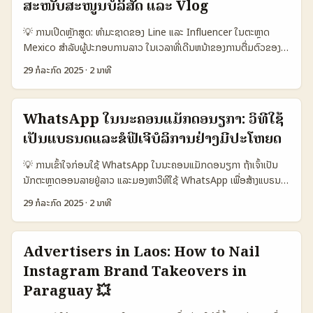
ຕະຫຼາດເຄື່ອງມືອອນໄລນ໌ ແລະບໍລິການຄອມພິວເຕີໄຫ້ກັບເປັນຜູ້ນໍາດ້ານນີ້. ສ່ວນ
ສະໜັບສະໜູນບໍລິສັດ ແລະ Vlog
ຜູ້ນຳ ແລະ ກຸ່ມນັກວິເຄາະຄາດວ່າ Amazon ຈະສາມາດພົບກັບຄວາມສຳເລັດໃນ
💡 ການເປີດຫຼັກສູດ: ທຳມະຊາດຂອງ Line ແລະ Influencer ໃນຕະຫຼາດ
ຕອນທີ 2 ຂອງປີ 2025 ໄດ້ດີກວ່າຄາດຫວັງ. ສໍາລັບເຈົ້າຄ້າລາວ, ການຂໍຄວາມ
Mexico ສໍາລັບຜູ້ປະກອບການລາວ ໃນເວລາທີ່ເດີນຫນ້າຂອງການຕື່ມຕົວຂອງ
ເຫັນຈາກຕະຫຼາດສະວິດເຊີແລນຈະເຮັດໃຫ້ເຂົາເຂົ້າໃຈຄວາມຕ້ອງການແລະພຶດຕິກຳ
ການຕິດຕໍ່ດີຈິຕອນ ແລະ ການຕິດຕາມຜູ້ມີອິດທິພົນ ການເລືອກແພດຟອມທີ່
ຂອງຜູ້ບໍລິໂພກໄດ້ດີຂຶ້ນ, ຊ່ວຍໃຫ້ບຣານສາມາດປັບປຸງການຕະຫຼາດຂອງຕົນໃນ
29 ກໍລະກົດ 2025
·
2 ນາທີ
ຖືກຈະຊ່ວຍກັນແລະສ້າງຄວາມສໍາເລັດໃຫ້ກັບແບຣນດແມ່ນເປັນຫນຶ່ງແນວທາງທີ່
ລະດັບສາກົນ. 📊 ຕາຕະລາງສະຫຼຸບຂໍ້ມູນກ່ອນການຂໍຄວາມເຫັນຕະຫຼາດລະຫວ່າງ
ສຳຄັນ. ສະຫຼຸບຈາກກໍລະນີຂອງຜູ້ເຮັດ content influencer ຢູ່ Mexico ທີ່
Amazon ໃນສະວິດເຊີແລນ ແລະ ລາວ 🧩 ມາດຕະຖານ Amazon
ມີການປະທານກັນຢ່າງບໍ່ດີກັບທາງຜູ້ປະກອບການ Madin Refresquería ໃນ
ສະວິດເຊີແລນ Amazon ລາວ 👥 ຈຳນວນຜູ້ໃຊ້ອອນໄລນ໌ປະຈຳເດືອນ 1.5
WhatsApp ໃນນະຄອນແມັກດອນຽກາ: ວິທີໃຊ້
Mexicali, ພວກເຮົາເຫັນວ່າ ເປັນສິ່ງທີ່ຜູ້ປະກອບການຕ້ອງຮັບຜິດຊອບໃນການ
ລ້ານ 250,000 📈 ອັດຕາແລກປ່ຽນຂອງຜູ້ຊື້ 18% 12% 💰 ຄ່າທຳນຽມການ
ເປັນແບຣນດແລະຂໍຟີເຈີບໍລິການຢ່າງມີປະໂຫຍດ
ຄຸ້ມຄອງການສືບຕໍ່ກັບ influencer ແລະການຈ່າຍເງິນສົດໃຫ້ມີຄວາມຊັດເຈນ
ຂາຍໃນແພດຟອມ 12% 8% 🛠️ ຄວາມສາມາດໃນການຮ້ອງຂໍຄວາມເຫັນ ສູງ
ເພື່ອປ້ອງກັນເຫດການອັນບໍ່ດີທີ່ອາດເກີດຂຶ້ນ. ສຳລັບຜູ້ປະກອບການລາວ ການ
ກາງ 📊 ການຕິດຕາມຄວາມຄິດແລະຄວາມພຶດຕິກຳ ມີລະບົບຄວາມຄິດແບບເຕັກ
💡 ການເຂົ້າໃຈກ່ອນໃຊ້ WhatsApp ໃນນະຄອນແມັກດອນຽກາ ຖ້າເຈົ້າເປັນ
ເຊື່ອມຕໍ່ກັບ influencer ທີ່ມີການເປັນທີ່ນິຍົມໃນ Mexico ແລະ ການນໍາໃຊ້
ໂນໂລຍີ ຈຳກັດ ຈາກຕາຕະລາງເຫັນວ່າ Amazon ໃນສະວິດເຊີແລນມີການ
ນັກຕະຫຼາດອອນລາຍຢູ່ລາວ ແລະມອງຫາວິທີໃຊ້ WhatsApp ເພື່ອສ້າງແບຣນດາ
Line ເພື່ອສະໜັບສະໜູນການສື່ສານແບບຮູບແບບ vlog ແມ່ນຈະສ້າງຄວາມສໍາ
ເຂົ້າຮ່ວມຂອງຜູ້ໃຊ້ທີ່ສູງກວ່າລາວ ແລະອັດຕາແລກປ່ຽນທີ່ດີເຮັດໃຫ້ການຮ້ອງຂໍ
ໃນນະຄອນແມັກດອນຽກາ, ກໍ່ແມ່ນເລື່ອງທີ່ເຫັນວ່າມີຄວາມນ່າສົນໃຈສູງ.
ເລັດໃນການເພີ່ມຄວາມເຂົ້າໃຈຂອງລູກຄ້າຫຼືການຂາຍສິນຄ້າ. 📊 ຕາຕະລາງວິເຄາະ:
ຄວາມເຫັນມີປະສິດທິພາບສູງ. ແຕ່ຄ່າທຳນຽມການຂາຍຢູ່ລາວນ້ອຍກວ່າ, ຊ່ວຍໃຫ້
29 ກໍລະກົດ 2025
·
2 ນາທີ
WhatsApp ແມ່ນແພລດຟອມສື່ສານທີ່ມີຜູ້ໃຊ້ຫຼາຍໃນທົ່ວໂລກລວມເຖິງນະ
ພື້ນທີ່ການໃຊ້ Line ແລະ ການສະໜັບສະໜູນ influencer ປະຈຸບັນຢູ່
ເຈົ້າຄ້າສາມາດເລືອກແຜນການຕະຫຼາດທີ່ເຫຼັ້ມລ້າງເຫັນຜົນດີກວ່າຢູ່ສະວິດເຊີແລນ.
ຄອນແມັກດອນຽກາ ແລະເປັນຕົວເລືອກທີ່ດີສຳລັບແບຣນດາທີ່ຕ້ອງການສ້າງ
Mexico ແລະ ລາວ ປີ ຈຳນວນຜູ້ໃຊ້ Line (ໃນລາບ) ຈຳນວນ influencer ທີ່
...
ຄວາມສົນໃຈແລະການມີສ່ວນຮ່ວມກັບຜູ້ຕິດຕາມ. ບົດຄວາມນີ້ຈະສົ່ງມອບຄວາມຮູ້
ຮ່ວມມືກັບບໍລິສັດ (%) ຄ່າໃຊ້ຈ່າຍສະໜັບສະໜູນ (USD) ອັດຕາ
Advertisers in Laos: How to Nail
ທີ່ແຈ້ງແຈງວ່າທຳໃຫ້ WhatsApp ເປັນຕົວເລືອກເປັນຕົ້ນແບບສໍາລັບການຂໍຟີເຈີ
engagement ສຳລັບ influencer (%) 2023 60 35 3,500 5.8
Instagram Brand Takeovers in
ບໍລິການສຳລັບແບຣນດາໃນນະຄອນແມັກດອນຽກາ. ພ້ອມກັນນີ້ ນັກຕະຫຼາດລາວ
2024 75 42 4,800 7.2 2025 90 53 6,200 8.5 ໃນຕາຕະລາງດຽວກັນ
ກໍສາມາດເອົາໄປປະຕິບັດໃຊ້ເພື່ອເພີ່ມປະສິດທິພາບໃນການຕິດຕໍ່ ແລະການຮອງຮັບ
Paraguay 💥
ນີ້ ພວກເຮົາເຫັນວ່າຈຳນວນຜູ້ໃຊ້ Line ໃນ Mexico ເພີ່ມຂຶ້ນຢ່າງຫນ້າເຄື່ອນຕົວ
ຄົນເຂົ້າໃຈແບບລະອຽດກວ້າງ. 📊 ຕາຕະລາງການເປັນແບຣນດາ ແລະ ການໃຊ້
ເຊິ່ງນຳມາສູ່ການເພີ່ມຂະຫນາດຂອງຕົວ influencer ທີ່ຮ່ວມມືກັບບໍລິສັດຕ່າງໆ