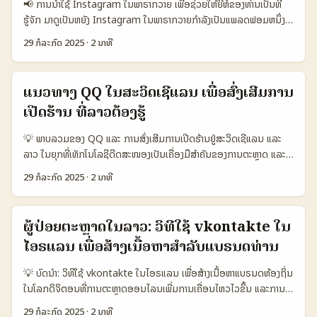
📢 ການນໍາໃຊ້ Instagram ໃນພາຣາກວາຍ ເພື່ອຊ່ວຍໃຫ້ຍີ່ຫໍ້ຂອງທ່ານເປັນທີ່
WhatsApp ໃນນະຄອນແມັກດອນຽກາ ປັດຈຸບັນ ຈຳນວນຜູ້ໃຊ້ (ໂຄງການ)
ແລະສ້າງອັດຕາ engagement ທີ່ສູງຂຶ້ນເຊິ່ງສະຫຼຸບໄດ້ວ່າ ການສະໜັບສະໜູນ
ຮູ້ຈັກ ມາດູເປັນຫຍັງ Instagram ໃນພາຣາກວາຍກຳລັງເປັນແພລດຟອມຫນຶ່ງທີ່
ການເປັນແບຣນດາດ້ວຍ WhatsApp ຟີເຈີບໍລິການທີ່ຂໍໄດ້ບໍ? ນະຄອນແມັກ
influencer ຜ່ານ Line ແລະ vlog ແມ່ນກຳລັງເປັນທາງເລືອກທີ່ມີຄວາມສໍາ
ເປັນແຫຼ່ງເນື້ອຫາທົ່ວໂລກໃນການຕິດຕໍ່ຜູ້ຕິດຕາມ ແລະການຕະຫຼາດ. ສ່ວນຫຼາຍຢ່າງ
ດອນຽກາ 800,000+ ສ້າງກຸ່ມສົນທະນາພາຍໃນແບຣນດາ ແບບຟອມຕິດຕໍ່ກັບ
ເລັດສູງ ໃນຕະຫຼາດ Latin America. ...
29 ກໍລະກົດ 2025
·
2 ນາທີ
ມາຈາກ influencer ທີ່ເຮັດໃຫ້ຍີ່ຫໍ້ສາມາດເຂົ້າຮ່ວມກັບກຸ່ມເປົ້າໝາຍໄດ້ຢ່າງ
ຜູ້ຕິດຕາມ ການສົ່ງເສີມການແບຣນດາ 70% ຜ່ານກຸ່ມ WhatsApp ສ້າງຄວາມ
ສົມບູນ. ໃນພາຣາກວາຍ ພາຍໃນປີ 2025, ພວກເຮົາເຫັນວ່າ influencer
ສົນໃຈ ແລະ ສື່ສານຕໍ່ເນື້ອຫາລະອຽດ ຂໍຟີເຈີຜ່ານບລັອກອອນລາຍ ການຕິດຕໍ່
takeover ເປັນແນວທາງທີ່ເປັນປະໂຫຍດສໍາລັບຍີ່ຫໍ້ໃນການຂະຫຍາຍການ
ລູກຄ້າ 85% ໃຊ້ WhatsApp ເປັນຕົ້ນທາງສື່ສານ ສາມາດຂໍຟີເຈີຜ່ານ Chat
ແນວທາງ QQ ໃນສະວິດເຊີແລນ ເພື່ອສົ່ງເສີມການ
ເຂົ້າຮ່ວມຂອງຜູ້ຕິດຕາມ ແລະສ້າງການຮ່ວມມືທີ່ແທ້ຈິງ. ຕາມຂ່າວສານຈາກ
ແລະ Video Call ການສ້າງຄວາມສໍາພັນໃຫ້ແບຣນດາ ຈາກຕາຕະລາງດ້ານເທິງ,
ເປີດຮ້ານ ທີ່ລາວຕ້ອງຮູ້
informer (2025-07-27), ການເຮັດ influencer takeover ຊ່ວຍເພີ່ມ
ເຫັນໄດ້ວ່າ WhatsApp ເປັນແພລດຟອມທີ່ມີຜົນກະທົບຕໍ່ການສ້າງແບຣນດາໃນ
ຄວາມສົນໃຈ ແລະເຮັດໃຫ້ຍີ່ຫໍ້ດູມີຊີວິດຫຼາຍຂຶ້ນໃນຕາມກຸ່ມຜູ້ໃຊ້ອອນໄລນ໌.
ນະຄອນແມັກດອນຽກາຢ່າງຊັດເຈນ. ຜູ້ຕິດຕາມສາມາດເຂົ້າຮ່ວມກຸ່ມສື່ສານ ແລະຂໍ
💡 ພາບລວມຂອງ QQ ແລະ ການສົ່ງເສີມການເປີດຮ້ານຢູ່ສະວິດເຊີແລນ ແລະ
ສ່ວນໃຫຍ່ຂອງຜູ້ເຮັດຄວາມຮ່ວມມືໃນການ takeover ມັກຈະເປັນ
ຟີເຈີບໍລິການຜ່ານບລັອກອອນລາຍໄດ້ໂດຍງ່າຍ ເພື່ອເພີ່ມການປະຕິບັດແບບມີ
ລາວ ໃນຍຸກທີ່ເທັກໂນໂລຊີດີດສະໜອງເປັນເຄື່ອງມືສຳຄັນຂອງການຕະຫຼາດ ແລະ
influencer ທີ່ມີສ່ວນຮ່ວມກັບຍີ່ຫໍ້ທ້າຍທາງດີດັງຫຼືມີຄວາມສໍາຄັນໃນພາຣາກວາຍ.
ປະສິດທິພາບ. 😎 MaTitie ການສະແດງພາບ MaTitie SHOW TIME
ການໂຄສະນາ, QQ ແພລດຟອມຈາກສະວິດເຊີແລນ ໄດ້ການນຳໃຊ້ເປັນແຫຼ່ງໃໝ່
ແນວທາງນີ້ແມ່ນເປັນການດຶງດູດກຸ່ມລູກຄ້າໃໝ່ເຂົ້າມາສູ່ເນື້ອຫາຂອງຍີ່ຫໍ້ແລະສ້າງ
ສະບາຍດີ! ຂ້ອຍແມ່ນ MaTitie ນັກກຽມຂໍ້ມູນແລະຜູ້ຊ່ວຍຄົ້ນຫາດ້ານເນັດຢູ່
29 ກໍລະກົດ 2025
·
2 ນາທີ
ສົ່ງເສີມຄວາມຮູ້ແລະສິນຄ້າເພື່ອການເປີດຮ້ານໃໝ່ ທົ່ວໂລກ. ສະວິດເຊີແລນ, ເຊັ່ນ
ຄວາມໝາຍໃຫ້ກັບການຕະຫຼາດອອນໄລນ໌. 📊 ຕາຕະລາງພຽງພຽງ: ການເປັນ
ລາວ. ທ່ານຮູ້ບໍ່? ພາຍໃນລາວບາງຄັ້ງເວັບໄຊທ໌ ຫຼືຟີເຈີຂອງແບຣນດາອາດຖືກ
ຕົວຢ່າງຈາກ Shinsegae Duty Free ໃນເມືອງເຊົາຣູລ, ໄດ້ພັດທະນາແລະອັບ
ສ່ວນຮ່ວມຂອງ influencer takeover ໃນພາຣາກວາຍຕິດຕໍ່ກັບຜູ້ໃຊ້
ຈັດການຂອງບາງທີ. ນັບຈາກນັ້ນ NordVPN ເປັນຄິດທີ່ດີເພື່ອເຊື່ອມຕໍ່ແລະ
ເກຣດຮ້ານໃຫມ່ທີ່ມີທັງສິນຄ້າແບບຫຼາຍປະເພດ ແລະສົ່ງເສີມຄວາມຕື່ນເຕັ້ນໃນການ
Instagram ປີ ຈຳນວນ influencer takeover (ກະທູ້) ອັດຕາການ
ປົກປ້ອງຄວາມສ່ວນຕົວຂອງເຈົ້າໃນເວັບໄຊທ໌ຕ່າງໆ. ...
ຜູ້ປ່ອຍຕະຫຼາດໃນລາວ: ວິທີໃຊ້ vkontakte ໃນ
ຊື້ຂາຍຂອງຜູ້ທ່ອງທ່ຽວຕ່າງປະເທດ. ນີ້ແມ່ນສິ່ງທີ່ລາວສາມາດນຳໄປປະຕິບັດໃນການ
ເພີ່ມຂຶ້ນ (%) ຈຳນວນຜູ້ຕິດຕາມຈາກ takeover (ລ້ານ) ພາຍໃນພາຣາກວາຍ
ໄອຣແລນ ເພື່ອສ້າງເນື້ອຫາສຳລັບແບຣນດທ່ານ
ໂຄສະນາເປີດຮ້ານໃໝ່ຂອງຕົນເອງຢູ່ໃນຕະຫຼາດພາຍໃນ. ເຈົ້າຂອງຮ້ານໃໝ່ຢູ່ລາວ
(ລ້ານ) 2023 1.200 - 0.5 7.4 2024 1.800 50% 0.8 8.1 2025
ສາມາດໃຊ້ QQ ເພື່ອສ້າງການສື່ອອອນໄລນ໌ທີ່ມີຄວາມສົນໃຈ ແລະສົ່ງຜົນກະທົບ
2.700 50% 1.3 8.9 ຕາຕະລາງນີ້ສະແດງໃຫ້ເຫັນວ່າການເຮັດ influencer
💡 ບົດນຳ: ວິທີໃຊ້ vkontakte ໃນໄອຣແລນ ເພື່ອສ້າງເນື້ອຫາແບຣນດທ້ອງຖິ່ນ
ຕໍ່ການຕະຫຼາດໄດ້ຢ່າງເປັນລະບຽບ. ການນຳໃຊ້ສິນຄ້າທີ່ມີແບບແລະສະເຫຼີມສົດໃສ່
takeover ໃນພາຣາກວາຍບວກເພີ່ມຂຶ້ນເທື່ອລະປີເທົ່າ 50% ໃນຊ່ວງສອງປີຜ່ານ
ໃນໂລກດິຈິຕອນທີ່ການຕະຫຼາດອອນໄລນເພີ່ມການເຄື່ອນໄຫວໄວຂຶ້ນ ແລະການ
ຄວາມຄິດສ້າງສັນຈະເຮັດໃຫ້ການເປີດຮ້ານໃໝ່ຂອງທ່ານດູເປັນມືອາຊີບ ແລະດຶງດູດ
ມາ ແລະຈຳນວນຜູ້ຕິດຕາມທີ່ມາຈາກ takeover ກໍເພີ່ມຂຶ້ນໂດຍສູງກວ່າ 1 ລ້ານ
ສ້າງເນື້ອຫາທີ່ເໝາະສົມໃຫ້ກັບຕະຫຼາດທ້ອງຖິ່ນ ແບຣນດຕ້ອງຮູ້ຈັກເລືອກທຸລະກິດ
ລູກຄ້າໄດ້ດີຂຶ້ນ. 📊 ຕາຕະລາງການປະຕິບັດການສົ່ງເສີມການເປີດຮ້ານຜ່ານ QQ
29 ກໍລະກົດ 2025
·
2 ນາທີ
ໃນປີ 2025. ສິ່ງນີ້ບອກໃຫ້ເຫັນວ່າ influencer takeover ແມ່ນແນວທາງທີ່