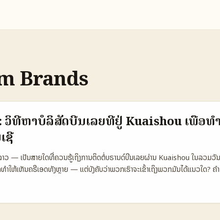
m Brands
: ວິທີຫາບໍລິສັດບີນເລຍທີ່ຢູ່ Kuaishou ເພື່ອທ
ເຊີ
ວ — ເປັນສາຍໃດທີ່ຄວນຮູ້ເຖິງການຕິດຕໍ່ບຣານດ໌ບີນເລຍຜ່ານ Kuaishou ໃນລວມວັນນີ້ 
ັກທໍາໃຫ້ເຫັນຄຣີເອດທັງຫຼາຍ — ແຕ່ບັງຄັບວ່າພວກເຮົາຈະເຂົ້າເຖິງພວກມັນໄດ້ແນວໃດ? ຄຳ
ີທີ່ດີທີ່ສຸດເພື່ອນໍາເນື້ອຫາອີເວນຂອງຂ້ອຍໄປຫາບຣານດ໌ບີນເລຍ ແລະໃຫ້ພວກເຂົາຕິດແທ
ການສຳຫຼວດຂ່າວ, ການເຫັນຄົນເຮັດເນື້ອຫາແລະຂໍ້ມູນຢູ່ໃນ Kuaishou (ຕາມຂໍ້ມູນທີ່ມີຢູ່ໃນ
ານດຳເນີນງານທີ່ແຈ້ງແຈງ ແລະເປັນເທັກນິກ. ສຳຄັນ: Kuaishou ເປັນແພລດຟອມວິດີໂອສັ
ໃນການເຊື່ອມຕໍ່ຜູ້ໃຊ້ ການເເນະນຳໃຫ້ເລືອກຈັດງານທີ່ເຫັນພະລັງງານຂອງດາວແລະຜູ້ຊົມເພ