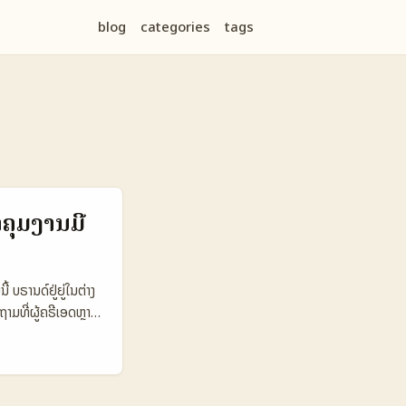
blog
categories
tags
ຳຄຸມງານມີ
ບຣານດ໌ຢູ່ຍູ່ໃນຕ່າງ
ຖາມທີ່ຜູ້ຄຣີເອດຫຼາຍ
ກ sponsor ໄດ້?”
ບໍນທີ່ອ້າງອີກ) ເພື່ອ
້ນ ແລະ live-
ື່ອສ້າງສຳພັນກັບບຣານ