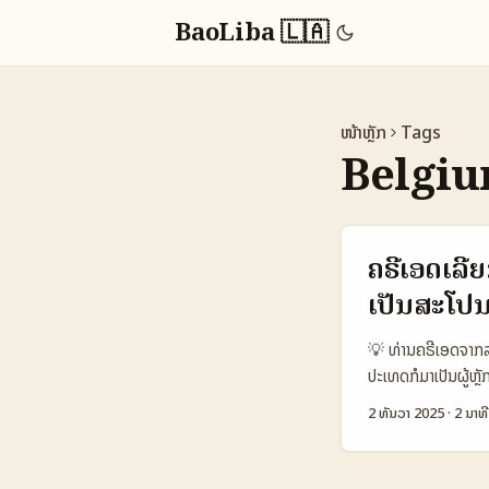
BaoLiba 🇱🇦
ໜ້າຫຼັກ
Tags
Belgiu
ຄຣີເອດເລີຍ
ເປັນສະໂປນ
💡 ທ່ານຄຣີເອດຈາກລາ
ປະເທດກໍມາເປັນຜູ້ຫຼ
ຖາມກັນຈະເປັນ: “ວິທ
2 ທັນວາ 2025
·
2 ນາທີ
ບົດນີ້ແມ່ນສະຫຼຸບຈາກ
ເຮັດໃຫ້ທ່ານມີແຜນກ
stream ທີ່ໂດດເດັ່ນ