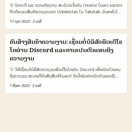
ປະເທດ (ອ້າງເຖິງ Reference Content). ບລັງຂອງບຣານ South Africa
💡 ປົກກະຕິ ແລະ ຄວາມຕ້ອງການ ສະເນົາວ່າເຈົ້າເປັນ creator ໃນລາວ ແລະຢາກ
ບາງຢ່າງເປັນສິນຄ້າ lifestyle/beauty ທີ່ມີຄຸນຄ່າໃນຕະຫຼາດສາກົນ — ນັກຂາຍ
ຕິດຕໍ່ແບຣນສິນຄ້າຄວາມງາມຈາກ Uzbekistan ໃນ Takatak. ບັນຫາທົ່ວໄປ
ອອນໄລນແລະສ່ວນໜຶ່ງຂອງການຕິດຕໍ່ກໍ່ຕ້ອງໃຫ້ສອດຄ່ອງກັບວັດທະນະທຳ ແລະ
ແມ່ນ: ຈະເບິ່ງວ່າຈຸດໃດທີ່ຈະເປັນທີ່ນິຍົມຂອງແບຣນ Uzbekistan, ຈະສົ່ງ
ການຕ້ອງການຂອງລູກຄ້າລະດັບນັ້ນ. 📊 ຕາຕະລາງຂໍ້ມູນ 🧾 (Platform
17 ຕຸລາ 2025
·
2 ນາທີ
ຂໍ້ຄວາມຫຼື pitch ແນວໃດ, ແລະຈະປັບ content ຢ່າງໃດເພື່ອເບິ່ງໂອກາດໄດ້ຮັບ
Comparison: vkontakte vs Other Channels) 🧩 Metric
ການຕອບຮັບ. ທັງໝົດນີ້ມາຈາກການສຶກສາຕະຫຼາດ: Uzbekistan ມີຈຸດດິນທີ່
vkontakte Instagram YouTube 👥 Monthly Active
ສະເຄັດເປັນສິດທິ້ງສູງຂອງ Silk Road ແລະເປັນເຂດທີ່ນ່າດຶງດູສໍາລັບນັກ
100.000.000 1.200.000.000 2.600.000.000 📈 Targeting SA
ຄົນສ້າງສິນຄ້າຄວາມງາມ: ເຊື່ອມຕໍ່ບໍລິສັດພິວເຕີໂຣ
ທ່ອງທ່ຽວ (ອ້າງອິງ reference ກ່ອນໜ້ານີ້). ຄວາມນິຍົມໃນຕະຫຼາດ region
Brands High (Русскоговорящая audience) Medium
ໂກຜ່ານ Discord ແລະການເປັນຕົວແທນຍິງ
ທຳໃຫ້ແບຣນສິນຄ້າທອງຖິ່ນເປັນໂອກາດທີ່ດີສໍາຫຼັບຄລັບລິ້ງຄອນເນັນທີ່ມີຄ່າທາງ
Medium-High 💬 Engagement for Beauty 8% 5% 6% 🔒
ວັດທະນາທຳ. ບົດນີ້ຈະເອົາແນວທາງທີ່ປະດີດປັບໃຫ້ເຈົ້າເປັນ beauty
ຄວາມງາມ
Access from Laos Variable Good Good 💸 Direct
ambassador ທີ່ແບຣນ Uzbekistan ຈົ່ມເຫັນ. 📊 ຕາຕະລາງຂໍ້ມູນດ້ານ
Monetization Tools Moderate High High ຕາຕະລາງແບບສັດຕິກ
💡 ວິທີເຊື່ອມຕໍ່ບໍລິສັດຄວາມງາມພິວເຕີໂຣໂກຜ່ານ Discord ເພື່ອເປັນຕົວແທນ
ການປະຕິເສດ (Data Snapshot) 🧩 Metric Option A Option B
ແສດງວ່າ vkontakte ຍັງມີຜູ້ໃຊ້ໃນລະບົບໃຫຍ່ ແລະມີຄວາມສາມາດໃນການເຂົ້າ
ຍິງຄວາມງາມ ສະບາຍດີຄົນສ້າງສິນຄ້າໃນລາວ! ຖ້າເຈົ້າຝັນຢາກເປັນຕົວແທນຍິງ
Option C 👥 Monthly Active 1.200.000 800.000 1.000.000
ຫາບຣານ South Africa, ແຕ່ການຂາຍຫຼື monetization ກໍຍັງຕ້ອງອອກ
ຄວາມງາມຂອງບໍລິສັດຈາກພິວເຕີໂຣໂກ, ການເຊື່ອມຕໍ່ກັບພວກເຂົາຜ່ານ
📈 Conversion 12% 8% 9% 💬 Avg Engagement 6.5% 4.2%
ແບບແບບສ່ວນຕົວ. ສຳລັບນັກສ້າງໃນລາວ: vkontakte ຄົງເໝາະສຳລັບການເຂົ້າ
1 ສິງຫາ 2025
·
2 ນາທີ
Discord ແມ່ນກໍລະນີທີ່ຄວນສົນໃຈແລະເຮັດໄດ້ງ່າຍກວ່າທີ່ເຈົ້າຄິດ. Discord
5.1% 💰 Avg CPM (LAK) 45.000 28.000 60.000 ຕາຕະລາງນີ້
ຫາບຣານທີ່ມີຜູ້ເບິ່ງ/ການຕິດຕໍ່ໃນອາຟຣິກາ ແຕ່ຕ້ອງພ້ອມກັບແຜນທີ່ຈະປັບການ
ເປັນແພລດຟອມໂຊເຊຍທີ່ເປັນສະໜາມສຳລັບການສື່ສານລະດັບສູງ ແລະມີກຸ່ມ
ສະແດງການປະຈຳເດືອນ, ອັດຕາ conversion, ການມີສ່ວນຮ່ວມ, ແລະ CPM
ຕະຫຼາດເພື່ອການແປງບັນຫາການເຂົ້າເຖິງ. ...
ຊຸມຊົນຂອງບໍລິສັດຄວາມງາມຈຳນວນໃຫຍ່ຈາກພິວເຕີໂຣໂດ້ຮ່ວມກັນ. ຈົ່ງຈະ
ປະມານສຳລັບຕົວແທນ 3 ທາງເລືອກ (Option A-C). ຈົງແລ້ວມັນບອກເຮັດໃຫ້
ເລີ່ມຕົ້ນດ້ວຍການຄົ້ນຫາ Discord servers ຫຼືກຸ່ມທີ່ມີການສ້າງຕົວແທນຍິງ
ເຈົ້າເຫັນວ່າ Option A ມີການມີສ່ວນຮ່ວມສູງແລະ conversion ດີ, ແຕ່
ຄວາມງາມ ແລະເຂົ້າຮ່ວມກັບພວກເຂົາ. ຢ່າລືມເຮັດໃຫ້ຕົວເອງເປັນສິ່ງມີຄ່າ ໂດຍການ
Option C ມີ CPM ສູງສຸດ — ສະແດງວ່າການເລືອກແຂວນໃດຕ້ອງຄິດທັງຄ່າ
ເພີ່ມທັກສະໃນດ້ານຜິວໜ້າ, ຮູ້ຈັກການໃຊ້ສື່ອສັງຄົມອອນໄລນແບບມືອາຊີບ, ແລະ
ຕົວແທນ ແລະທີ່ມາຂອງ audience. ...
ສະແດງໃຫ້ເຫັນເຖິງຄວາມຮູ້ສຶກແລະເປັນມືອາຊີບຈາກການໃຊ້ງານຄວາມງາມ. ການ