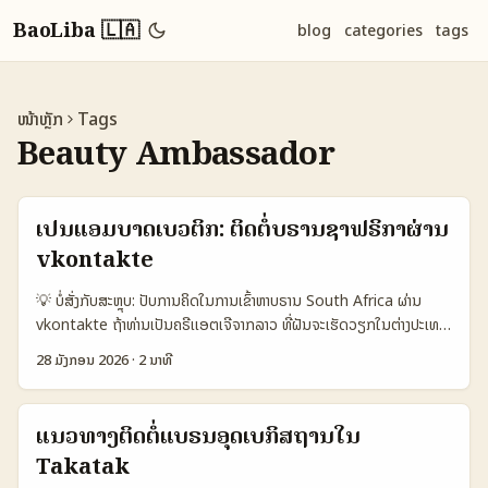
BaoLiba 🇱🇦
blog
categories
tags
ໜ້າຫຼັກ
Tags
Beauty Ambassador
ເປັນແອມບາດເບວຕິກ: ຕິດຕໍ່ບຣານຊາຟຣິກາຜ່ານ
vkontakte
💡 ບໍ່ສັ່ງກັບສະຫຼຸບ: ປັບການຄິດໃນການເຂົ້າຫາບຣານ South Africa ຜ່ານ
vkontakte ຖ້າທ່ານເປັນຄຣີເເອຕເຈີຈາກລາວ ທີ່ຝັນຈະເຮັດວຽກໃນຕ່າງປະເທດ
ແລະຢາກເປັນ beauty brand ambassador ສໍາລັບບຣານ South
28 ມັງກອນ 2026
·
2 ນາທີ
Africa ທີ່ຮູ້ຈັກໃນ vkontakte, ບັນຫາບໍ່ແມ່ນເພີ່ມ follower ເປັນໂຕເລີຍ
— ແຕ່ແມ່ນການສ້າງການຕິດຕໍ່ທີ່ມີແຜນ ແລະຄວາມຮູ້ຈັກໃນຕະຫຼາດ. ຕົວຢ່າງ
ເຊັ່ນ Southwood — ຄຣີເເອຕເຈີທີ່ເລີ່ມຈາກງານຮ້ອງແລະຄວາມຍືນຍົງ, ຈຶ່ງ
ແນວທາງຕິດຕໍ່ແບຣນອຸດເບກິສຖານໃນ
ໄດ້ແຜ່ນວຽກກັບ Fanta, Nivea, Maybelline ແລະອື່ນໆ — ນີ້ບອກເຮົາ
Takatak
ວ່າ adaptability ແລະ niche ຊັດແຈ້ງແມ່ນກຳແນ່ໃນການດື່ມບຣານໃນຕ່າງ