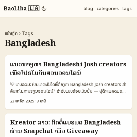
BaoLiba 🇱🇦
blog
categories
tags
ໜ້າຫຼັກ
Tags
Bangladesh
ແນວທາງຫາ Bangladeshi Josh creators
ເພື່ອໂປຣໂມດິນສອນອອນໄລນ໌
💡 ພາບລວມ: ເປັນເຫດຜົນໃດທີ່ຕ້ອງຫາ Bangladesh Josh creators ສໍາ
ລັບສະໂມການຮຽນອອນໄລນ໌? ສຳລັບແບບຂ້ອຍເປັນນັ້ນ — ຜູ້ຕັ້ງແພລດຟອມ
ຮຽນອອນໄລນ໌ ຫຼື ນັກການຕະຫຼາດໃນລາວ — Josh (ແບບແນະນຳຄວາມເພື່ອ
23 ພະຈິກ 2025
·
3 ນາທີ
ເຂົ້າໃຈເຈົ້າ) ແມ່ນແນວທາງທີ່ເກີນມາເປັນຕົວເລືອກສໍາລັບຕົວເລືອກ creator ທີ່
ເຂົ້າກັບເວລາໜ້ອຍ, ວິທີສອບຜົນແລະສ້າງຄວາມນ່າເຊື່ອຖືຍັງມີຄຸນນະພາບ ແລະ
ຄວາມສົມຄວນກັບຄະນະຜູ້ຮຽນ. ບັນຫາສໍາຄັນ: ວິທີຄົ້ນຫາ creator ຈາກ
Kreator ລາວ: ຕິດຕໍ່ແບຣນດ Bangladesh
Bangladesh ທີ່ເຫັນດີ ບໍ່ແມ່ນພຽງແຕ່ຂອງ reach — ແຕ່ຕ້ອງເຂົ້າໃຈ
ຜ່ານ Snapchat ເພື່ອ Giveaway
context (ພາສາ, ປະເພດຄິນແນວຮຽນ, ພື້ນທີ່ການຮຽນ) ແລະວິທີທີ່ເຂົາເຮັດ