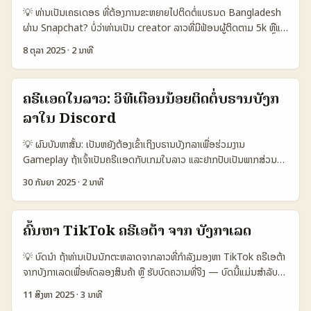
content ເພື່ອກວດກາ conversion. ບົດນີ້ຈະສະເໜີແນວທາງກວດຄົບ,
💡 ທ່ານເປັນເຄຣເດອຣ ທີ່ຕ້ອງການຂະຫຍາຍໄປຕິດຕໍ່ແບຣນດ Bangladesh
ເຄື່ອງມື, ການຟື້ນຟູ, ແລະແນະນໍາການຮ່ວມມືຄັດເລືອກສິນໃນຄວາມເປັນ
ຜ່ານ Snapchat? ບໍ່ວ່າທ່ານເປັນ creator ລາວທີ່ມີຟ້ອນຜູ້ຕິດຕາມ 5k ຫຼືແກ່
ທ້ອງຖິ່ນ. 📊 ຕາຕະລາງຂໍ້ມູນ: ປຽບທຽບພື້ນທີ່ແລະແພລດຟອມສໍາລັບ
micro-influencer ທີ່ຢາກຂະຫຍາຍແບຣນດໃນລະດັບອາຊຽນ —
Creator Reach 🧩 Metric Josh (Bangladesh) YouTube
8 ຕຸລາ 2025
·
2 ນາທີ
Snapchat ແມ່ນຄອບເງື່ອນໃຫ້ເຮົາສ້າງການຮ່ວມມືແນວຄົບຄັນ: short-
TikTok 👥 Monthly Active 500.000 1.200.000 2.000.000 📈
form, AR lenses, ແລະການສື່ສານທີ່ເປັນເຄື່ອງມື່ງຢ່າງດີສໍາລັບ
Avg Engagement 8% 6% 10% 💸 Avg Fee per Promo 60
giveaways. ບົດນີ້ສົ່ງມາເພື່ອຮັບມືກັບຄວາມຈຳເປັນທີ່ຈະຕິດຕໍ່, ກະທຳ pitch
USD 250 USD 120 USD 🔎 Discoverability Medium High
ຄຣີເເອດໃນລາວ: ວິທີເຕືອນນ້ອຍຕິດຕໍ່ບຣານບັງກ
ທີ່ມີຄວາມອົບອຸ່ນ, ແລະແນວທາງທີ່ຈະເຮັດໃຫ້ແບຣນດ Bangladesh ຂອງທ່ານ
High 🧭 Local Relevance High Medium Medium ຕາຕະລາງນີ້
ລາໃນ Discord
ຮົບຮອງຄວາມສົນໃຈ — ຢ່າງຈິງແທ້ ແລະລາຍລະອຽດທີ່ເຮັດໄດ້. ກະລຸນາສະຫຼຸບ
ສະແດງວ່າ Josh ໃນຕະຫວັນ Bangladesh ມີ engagement ແລະ local
ວ່າຂໍ້ຊີ້ນຳຕາມນີ້ອາດມາຈາກການສຶກສາໃນຕະຫຼາດດຽວກັນ ແລະການລາຍງານຂ່າວ
relevance ດີແຕ່ reach ແລະ discoverability ຍັງຕ່ຳກວ່າ YouTube
💡 ຜົນບັນຫາສັ້ນ: ເປັນຫຍັງຕ້ອງເຂົ້າເຖິງບຣານບັງກລາເພື່ອຮ່ວມງານ
ເຊັ່ນທີ່ Meta ໄດ້ຂະຫຍາຍ AI tools ສນັບສນຸນການໂຄສະນາ (afaqs) —
ແລະ TikTok. ຄ່າໂຟຣມການຈ່າຍຄ່າ promo ດີສຳລັບ brands ທີ່ຕ້ອງການ
Gameplay ຖ້າເຈົ້າເປັນຄຣີເເອດກັບເກມໃນລາວ ແລະຢາກປັບເປັນພາກສ່ວນ
ທິດທາງເປັນການຜະລິດຄອນເນັນທີ່ສາມາດບໍລິຫານແລະຕັ້ງຄ່າໄດ້ດີຂຶ້ນ. 📊
ການເຂົ້າສູ່ກຸ່ມຜູ້ຮຽນເຉື່ອງທ່ຽວທີ່ມີຂອງພາຍໃນ; ຢ່າງໄວ້ໃຈ, ຕ້ອງມີ tracking
ຂອງການຮ່ວມງານແບບ Gameplay ກັບບຣານຈາກບັງກລາ, Discord ແມ່ນ
ຕາຕະລາງ Data Snapshot: ການສື່ມວນຊົນທີ່ເຫຼົ່າສໍາລັບ Giveaways
30 ກັນຍາ 2025
·
2 ນາທີ
ແລະ creative alignment ເພື່ອປັບສະທ່ຽນ ROI. ...
ແນວທາງທີ່ຄວນເລີ່ມ — ແຕ່ບໍ່ງ່າຍທັນເທື່ອ. ບາງບຣານອາດຈະຢູ່ໃນຊ່ອງທີ່ມີການ
(ການເປີດກວ້າງ) 🧩 Metric Option A Option B Option C 👥
ຄົບຄົວ, ບາງທີ່ມີນະໂຍບາບການຕິດຕໍ່ຈຳກັດ, ຫຼືບາງທີ່ມີການນຳໃຊ້ເຄື່ອງມືພາຍໃນ
Monthly Active 1.200.000 800.000 1.000.000 📈 Conversion
ເພື່ອຮັບມືກັບ campaign ທີ່ສັບຊ້ອນ. ນີ້ແມ່ນເອກະຫານທີ່ຈະຊ່ວຍເຈົ້າອອກ
12% 8% 9% 💬 Avg Engag./post 4.5% 3.2% 3.9% 💸 Avg
ຄົ້ນຫາ TikTok ຄຣີເອຕ້າ ຈາກ ບັງກາເລດ
ແຜນ: ການຄົນຫາບຣານຢ່າງຖືກຕ້ອງ, ການສ້າງ pitch ທີ່ເຂົ້າໃຈແລະປອດໄພ
CPA (USD) 3.50 2.80 4.20 🎯 Best for Brand awareness
ອອນໄລນໃນການສື່ສານ. 📊 ຕາຕະລາງ Snapshot (ການປຽບທຽບ
Direct sales Community building ຕາຕະລາງນີ້ສະແດງການປຽບທຽບ
💡 ບົດນຳ ຖ້າທ່ານເປັນນັກຕະຫລາດຈາກລາວທີ່ກຳລັງມອງຫາ TikTok ຄຣີເອຕ້າ
ແພລດຟອມສຳລັບ Outreach) 🧩 Metric Discord Telegram
ຄວາມຫນ້າສົນໃຈຂອງແຕ່ລະອອບຊັນໃນການຈັດ giveaway — Option A
ຈາກບັງກາເລດເພື່ອທົດລອງສິນຄ້າ ຫຼື ຮັບບົດຄວາມທີ່ຈິງ — ບົດນີ້ແມ່ນສໍາລັບ
Facebook Groups 👥 Monthly Active 1.200.000 800.000
ມີ monthly reach ແລະ conversion ດີທີ່ສຸດ, Option B ເໝາະສໍາລັບ
ທ່ານ. ບໍ່ວ່າຈະເປັນສິນຄ້າກາງທ່ານໃນລາວທີ່ຕ້ອງການແນະນໍາສົມບັດ ການຟວງ
11 ສິງຫາ 2025
·
3 ນາທີ
1.000.000 📈 Conversion (brand reply) 12% 8% 9% 💬 Best
ການຂາຍທົ່ວໄປ, ແລະ Option C ສໍາລັບການສ້າງຊຸມຊົນລະດັບທ້າຍ. ...
ຄວາມຊັດເຈນ ຫຼືແນວທາງການຂາຍເພື່ອເປີດຕະຫຼາດໃໝ່ — ສະເລີຍທີ່ຈະພາທ່ານ