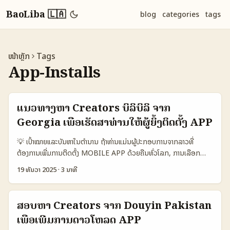
BaoLiba 🇱🇦
blog
categories
tags
ໜ້າຫຼັກ
Tags
App-Installs
ແນວທາງຫາ Creators ບິລິບິລິ ຈາກ
Georgia ເພື່ອເຮັດສາທ່ານໃຫ້ຜູ້ຍິ້ງຕິດຕັ້ງ APP
💡 ເປົ້າໝາຍແລະບັນຫາໃນຕຳນານ ຖ້າທ່ານແມ່ນຜູ້ປະກອບການຈາກລາວທີ່
ຕ້ອງການເພີ່ມການຕິດຕັ້ງ MOBILE APP ດ້ວຍຄືນທົ່ວໂລກ, ການເລືອກ
ຄວາມເຫມາະສົມແບບ regional ເຊັ່ນ creators ຈາກ Georgia ຢູ່ບິລິບິລິ
19 ທັນວາ 2025
·
3 ນາທີ
ອາດເປັນທາງເລືອກທີ່ແກ້ປັນຫາ niche targeting ແລະການຈັດກົດລະບຽບທີ່
ຍັງຍືນ. ບັນຫາທົ່ວໄປທີ່ຜົນກະທົບ: ການຄົ້ນຫາ creators ທີ່ມີອິຟຟີກແລະຂໍ້ມູນ
conversion-ready, ການຕິດຕໍ່ທີ່ຍາກ, ແລະການທົດສອບຄຳແນະນໍາທີ່ບໍ່ເປັນ
ສອບຫາ Creators ຈາກ Douyin Pakistan
ສາກົນ. ຟາກສຳຄັນຄືການເຂົ້າໃຈ behavior ຂອງແຕ່ລະເຂດແລະເຊິ່ງ
ເພື່ອເພີ່ມການດາວໂຫລດ APP
platform tools — ຕົວຢ່າງ: Bilibili ພາສາສ່ວນໃຫຍ່ມັກໃຊ້ເນື້ອຫາວິດີໂອ,