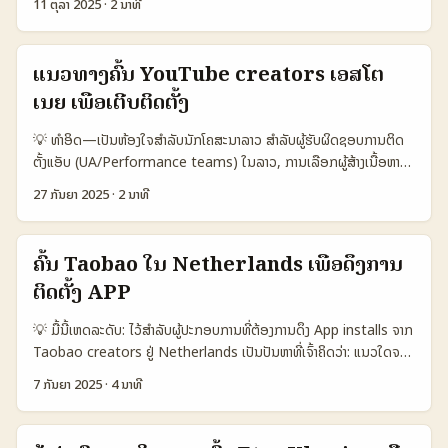
578.000.000 (global Pinterest) 200.000 (Montenegro
11 ຕຸລາ 2025
·
2 ນາທີ
performance-driven ແລະເປັນຕ້ອງບັນຈຸກັບການທົດສອບແຜນເພື່ອເພີ່ມ
form video, Xiaohongshu posts, ຫາກໍ Clubhouse rooms ຫຼື
creators pool est.) 1.200.000 (regional streamers reach) 📈
ROI. ...
ແພດຟອມວິທີສະເຫຼີມສີ່ງທີ່ຄວນເຂົ້າໃຈໃນການຄົ້ນຫາພວກເຂົາ. ຫຼັກການທີ່ຈະຊື່ງ
Conversion 12% (pins → clicks est.) 6% (local creator
ບົວ: - ຮູ້ວ່າແພດຟອມເຊັ່ນ Xiaohongshu ແມ່ນຈຳກັດການຈັດເພງ
partnerships) 9% (streamer-led install campaigns) 💰 Avg
ແນວທາງຄົ້ນ YouTube creators ເອສໂຕ
trending (ອ້າງອີງຈາກຂ່າວທີ່ລາຍງານກ່ອນໜ້າວ່າ Xiaohongshu ຖືກຕິດຕໍ່
CPA €0.50 (organic pin traffic) €2.5 (paid influencer) €1.8
ເນຍ ເພື່ອເຕີບຕິດຕັ້ງ
ເພາະບັນຫາການຄວບຄຸມເນື້ອຫາ), ແລະມີການປອດໄພທາງກົດໝາຍທີ່ຕ້ອງ
(streamer promo) ⏱️ Evergreen High — pins persist
ຮັບຜິດຊອບ — ນີ້ເປັນພື້ນຖານເມື່ອເຮົາແກ້ໄຂການຄົ້ນຫາ (Ref: ຂ່າວເກັບກ່ອນ
Medium — posts age Low-Medium — live decay ຕາຕະລາງ
💡 ທຳອິດ—ເປັນຫ້ອງໃຈສຳລັບນັກໂຄສະນາລາວ ສຳລັບຜູ້ຮັບຜິດຊອບການຕິດ
ເກີດ Xiaohongshu ການຖືກຕິດແນະແນະ). ນີ້ແມ່ນຄຳແນະນຳຊັດທີ່ຈະຊ່ວຍ
ປະກອບເປັນການບອກວ່າ Pinterest ເປັນຈຸດເຂົ້າຫຼັກ (evergreen) ທີ່
ຕັ້ງແອັບ (UA/Performance teams) ໃນລາວ, ການເລືອກຜູ້ສ້າງເນື້ອຫາ
ທ່ານດຶງຜູ້ສ້າງຈາກຈີນມາເຮັດການຕິດຕັ້ງ APP ໃນລາວ — ຈາກການຄົ້ນແບບ
ສາມາດ driving traffic ໄດ້ຕໍ່ເນື່ອງ, ແຕ່ເພື່ອຮັບຜົນດີສໍາລັບ installs ຈອງ
YouTube ຈາກເອສໂຕເນຍສາມາດເປັນແນວທາງໜຶ່ງທີ່ດີ — ແນະນໍາເນື້ອຫາເຊິ່ງ
ທົ່ວໂລກ, ການກວດສອບຄຣີເອເຕ່ອ, ແລະການອອກແຜນການ UA ຂັ້ນສູງ. 📊
27 ກັນຍາ 2025
·
2 ນາທີ
ໃຫ້ມີການປະສົບງານລະຫວ່າງ streamer ແລະ local creators ເພື່ອປັບ
ມີ audiences ຕ່ຳ ແລະການເຂົ້າເຖິງທີ່ອຸ່ນເຂົ້າກັບມາດຕະຖານໂຄສະນາ
ຕາຕະລາງ Snapshot: ຕຽງແຈກແພດຟອມ (Platforms) ສຳລັບຄຣີເອເຕ່ອ
CPA ແລະ conversion. ...
mobile. ແຕ່ບໍ່ທັງໝົດຜູ້ສ້າງຈໍານວນນ້ອຍ, ຕ້ອງຮູ້ວິທີຄົ້ນ, ປະເມີນ, ແລະ
ຈີນ 🧩 Metric Douyin Xiaohongshu Clubhouse-like Rooms
ທົດສອບປະສົບການກັບການຕິດຕັ້ງແອັບ. ພວກເຮົາຈະພາທ່ານຜ່ານຂັ້ນຕອນຈິງ:
👥 Monthly Active 700.000.000 300.000.000 5.000.000 📈
ຄົ້ນ Taobao ໃນ Netherlands ເພື່ອດຶງການ
ວິທີຄົ້ນຫາ creators ຕົວເລືອກ, ການປະເມີນຄວາມສົມດຸນ, ແລະແນວທາງການ
Typical Conversion to Install 1.2% 0.9% 2.5% 💰 Avg
ຕິດຕັ້ງ APP
ຈ່າຍເງິນເພື່ອຂັບການຕິດຕັ້ງຢ່າງມີປະຫ益 — ທັງທີ່ຍັງຮັບປະສົບການຈາກຂ່າວແລະ
Creator Fee (per campaign) ₭3.500.000 ₭2.200.000
ການສ່ອງເຫັນອອນໄລນໃນເອສໂຕເນຍ (AP/Tallinn). 📊 ຕາຕະລາງ Data
₭4.000.000 🛠️ Platform Tools for UA Has ad APIs & live
💡 ມື້ນີ້ເຫດລະດັບ: ໄວ້ສຳລັບຜູ້ປະກອບການທີ່ຕ້ອງການດຶງ App installs ຈາກ
Snapshot (ການເລືອກແລະຜົນກະທົບ) 🧩 Metric Local Estonian
shopping Explore + e‑commerce Manual invites, audio
Taobao creators ຢູ່ Netherlands ເປັນປັນຫາທີ່ເຈົ້າຄິດວ່າ: ແນວໃດຈະ
YouTubers International Streamers Paid Creator
rooms ⚠️ Regulatory Sensitivity Medium High (recent
ຫາ “Taobao creators” ຢູ່ Netherlands ເພື່ອຂັບຄວາມສໍາເລັດຂອງການ
Networks 👥 Monthly Active 250.000 1.200.000 800.000 📈
7 ກັນຍາ 2025
·
4 ນາທີ
oversight) Low–Medium ຕາຕະລາງດັ່ງເຫຼົ່າເປັນການຄ່ານໍາທົ່ວໄປ:
ຕິດຕັ້ງ APP? ບໍ່ແມ່ນແຕ່ເປັນການຫາ influencer ທົ່ວໆ — ມັນແມ່ນການ
Avg Conversion to Install 6% 10% 8% 💰 Avg CPM / Price
Douyin ມີລັກສະນະຂອງການຂະຫຍາຍແລະໂຕລະພັນສູງ, Xiaohongshu ມີ
ຄົ້ນຫາໃນ niche, ການເຂົ້າໃຈການຄືນຂອງຜູ້ໃຊ້ທີ່ມາຈາກຊາດຕ່າງປະເທດ, ແລະ
€12 €30 €20 🕒 Typical Campaign Lead Time 2–3 ອາທິດ 1–2
ຄວາມເຂັ້ມງວດໃນການຄວບຄຸມເນື້ອຫາ (ອ້າງອີງຈາກຂ່າວ) ແລະ
ການຕັ້ງ KPI ທີ່ສະຫລຸບໄດ້. ສະເລີຍສັງເກດ: Taobao ແລະ livestream
ອາທິດ 1 ອາທິດ ⚠️ Fraud / Bots Risk Low Medium Medium 🔍