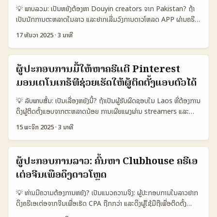
anime, gaming ແລະ short drama (source: zaikei, vnexpress
💡 ພາບລວມ: ເປັນຫຍັງຕ້ອງຫາ Douyin creators ຈາກ Pakistan? ຖ້າ
ນໍາໃຊ້ເປັນເນື້ອຫາເພີ່ມຕື່ນ). 📊 ຕາຕະລາງ Snapshot: ປຽບທຽບ 3 ທາງ
ເປັນນັກການຕະຫລາດໃນລາວ ແລະຢາກເລີ່ມວົງການດາວໂຫລດ APP ຜ່ານຄຣີເວີ
ເລືອກໃນການຄົ້ນຫາ Creator 🧩 Metric Search DIY Agent /
— Pakistan ແມ່ນຕຳແໜ່ງນີ້ຍິ່ງໃຫ້ສົນໃຈ: ປະຊາກອນຫຼາຍເຂົ້າເຖິງ
Agency Platform Tools (Bilibili AI) 👥 Monthly Active — —
17 ທັນວາ 2025
·
3 ນາທີ
influencer content, ມີແນວແນວໃນການບໍລິໂພກຊີວິດ, ບໍລິການແລະການ
190.000.000 ⏱️ Time to shortlist 7–14 ມື້ 3–7 ມື້ 1–3 ມື້ 💰
ຊື້ຂາຍ — ນີ້ເຮັດໃຫ້ creators ມີ potential ສູງເພື່ອຂັບການດາວໂຫລດ
Cost (ຄ່າງານຕ່ອ creator) ຕ່ຳ–ກຳກັບ ສູງ ເປັນຕົວເລກ 📈 Expected
ແບບ performance-driven. ບໍ່ມີວິທີດຽວ: ຈາກການຄົ້ນຫາຢ່າງໄວ, ການ
CVR 0.5–2% 1–5% 1–4% 🔍 Best for Small tests, niche
ຜູ້ປະກອບການມື້ໃຫ້ຫາຄຣີເເຕີ Pinterest
ຕິດຕໍ່ທາງຕົ້ນຊັ້ນ, ແລະການຈັດການ KPI ແບບມີຂັ້ນຕອນ — ບົດນີ້ຈະພາຫາວິທີ
Scaled campaigns Fast matching, optimized ຕາຕະລາງ
ມອນເຕໂນເກຣ້ທີ່ຊ່ວຍເຮັດໃຫ້ຜູ້ຕິດຕັ້ງແອບຕົວໄດ້
ທີ່ເຮັດໄດ້ຈິງ, ການທົດສອບການສ້າງທຸລະກຳ, ແລະການຕັ້ງລະບຽບການຟັງຜົນ
ສະແດງວ່າ Bilibili ມີແຜ່ນຫຼວງຜູ້ໃຊ້ໃຫຍ່ (ຕາມຂໍ້ມູນສະເຫຼີມ) ແລະວິທີທີ່ໄວ້ຜົນ
— ທຸກຢ່າງເຊື່ອມຕໍ່ກັບຄວາມເປັນມືອາຊີບ (E-E-A-T). 📊 ຕາຕະລາງ Data
ໄດ້ດີສຳລັບการຄົ້ນຫາ creators ຄື: DIY ສະຫຼຸບອອກບໍ່ໃຫ້ເປັນຮອບດາວ,
💡 ລັບພາບສັ້ນ: ເປັນເລື່ອງຫຍັງນີ້? ຖ້າເປັນຜູ້ຮັບຜິດຊອບໃນ Laos ທີ່ຕ້ອງການ
Snapshot: ການເປັນຕຽງລະຫວ່າງ Platform ແລະ Conversion
Agent ມີຄ່າໃຊ້ຈ່າຍສູງແຕ່ປະກັນ scale, ແລະ Platform tools (ເຊິ່ງ
ດຶງຜູ້ຕິດຕັ້ງແອບຈາກຕະຫລາດນ້ອຍ ການເຜີຍແຜງຜ່ານ streamers ແລະ
(ສົມມຸດ) 🧩 Metric Douyin (Pakistan) TikTok (Global reach)
Bilibili ໄດ້ໃຊ້ AI ສຳລັບ matching) ສະຫຼຸບໄດ້ໄວ້ທີ່ສຸດໃນການອອກແບບ
Pinterest creators ຈັກເປັນທ່ານທາງເຄື່ອງທີ່ອາດຈະເຮັດໃຫ້ຄ່າຕໍ່ການຕຼາດ
YouTube Shorts 👥 Monthly Active 12.000.000
15 ພະຈິກ 2025
·
3 ນາທີ
ສະມາດຂອງຄຳສັ່ງ. ...
ຂຶ້ນສູງ. ບັນຫາຄື: Montenegro ເປັນຕະຫລາດຂະໜາດໜ້ອຍ, creator
1.200.000.000 2.500.000.000 📈 Estimated App Install
pool ບໍ່ທົ່ວເທິງ, ແຕ່ມີນັກສ້າງພາບທີ່ມີຄຸນນະພາບສໍາເລັດເຂົ້າໃຈໄດ້ແລະດຶງຄວາມ
Conversion 6% 4% 3% 💰 Avg. Creator Fee per Campaign
ສົນໃຈ. ບົດຄວາມນີ້ແນະນຳການຄົ້ນຫາຄຣີເເຕີ Pinterest ຈາກ
USD 300–1.500 USD 500–2.500 USD 200–2.000 🔗
ຜູ້ປະກອບການລາວ: ຄົ້ນຫາ Clubhouse ຄຣີເອ
Montenegro, ວິທີ linking ລະບົບ streamers ເຂົ້າກັບການດຶງ installs,
Trackable Links Support Yes Yes Yes 🧾 Affiliate /
ເຕ່ອຈີນເພື່ອດຶງດາວໂຫຼດ
ແລະແຜນທີ່ເປັນພາລະກິດສໍາເລັດ — ພວກເຮົາອ້າງອິງຈາກ Real Fast Social
Storefront Tools Limited Expanding Available ເບິ່ງຈາກ
Graphics ແລະທັນສະໄໝອື່ນໆ ເພື່ອໃຫ້ຄຳແນະນຳທີ່ສາມາດນຳໄປໃຊ້ໄດ້ຈິງ. 📊
ຕາຕະລາງ: Douyin ໃນ Pakistan ມີ audience ສ່ວນເສັ້ນທີ່ດີເພື່ອຂັບ
💡 ທ່ານມີຄວາມຕ້ອງການຫຍັງ? ເປັນແນວຄວາມຈິງ: ຜູ້ປະກອບການໃນລາວຢາກ
ຕາຕະລາງຂໍ້ມູນດ້ານຕົວເລືອກ (ສະຫມຸດ: Platforms vs Creator Pools)
app installs (ດູ່ດ້ວຍ conversion ≈6%) ແຕ່ tools ສໍາລັບ
ດຶງຄຣີເອເຕ່ອຈາກຈີນເພື່ອເຮັດ CPA ຖືກກວ່າ ແລະດຶງຜູ້ໃຊ້ມືຖືເພື່ອຕິດຕັ້ງ
🧩 Metric Option A Option B Option C 👥 Monthly Active
affiliate/storefront ຍັງຈະຈຳกัด. ນີ້ແມ່ນສະແດງວ່າຕ້ອງຮ່ວມງານແບບ
APP. ບາງຄັ້ງຄຣີເອເຕ່ອຈີນມີແຫຼ່ງຜູ້ຕິດຕາມແບບທີ່ສະເຫຼີມ—ຈາກ short-