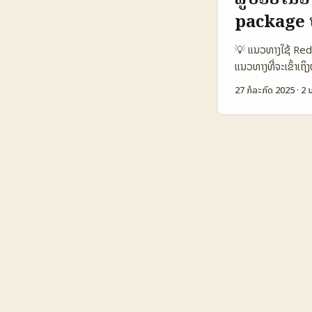
📊 ຕາຕະລາງຂໍ້ມູນ
package ພິ
(Algeria) 👥 M
Viral Potentia
💡 ແນວທາງໃຊ້ Reddi
Conversion 1.2%
ແນວທາງທີ່ຈະເຂົ້າເ
ສັດອັລເຈີລຽ: Insta
ທີ່ມີຄວາມນ່າສົນໃຈແລ
conversion ດີຂຶ້ນ
27 ກໍລະກົດ 2025
·
2 ນ
ເຄື່ອງໝື່ອງ ແລະຄວ
B2B outreach. ..
ປະສົມຜົນຜູ້ໃຊ້ທີ່ສູ
ການຮ່ວມມືທີ່ມີຄຸນນ
ໂດຍເພາະວ່າ Reddit 
ຕູ້ຕາຕົວຢ່າງ: ການ
(ຄົນ) ການສົ່ງ PR 
ຈິງຈັງ 3.000–5.0
ຫຼາຍເປັນການໃຊ້ວິ
3.000 50% ຕາຕະລາງ
package ພິເສດ. ຄວາ
ໃຊ້ຢ່າງແນ່ນອນ. ຕົວ
ຄຸນນະພາບກໍ່ສາມາດສ້າ