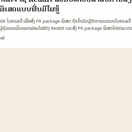
 (ການສືບຕໍ່ແບບພຽງດຽວ) 🧩 Metric Twitter (Algeria) Instagram (Alger
ເສດແບບທີ່ບໍ່ມີໃຜຮູ້
onthly Active 450.000 1.200.000 900.000 📈 Avg Engagement 2.
l Medium High Very High 🤝 Long-term Deals (est.) 30% 45% 40%
t ໃນອາເລເຈີ ເພື່ອສົ່ງ PR package ພິເສດ ຖ້າເຈົ້າເປັນຜູ້ຈັດການແບຣນດໃນອາເລເຈ
 1.8% 2.3% ຕາຕະລາງນີ້ສະແດງການປຽບທຽບຄວາມແຕກຕ່າງຂອງແກ່ແຕ່ລະແພດຟອມ 
ຖິງຜູ້ຊົມແບບເພິ່ນແພດຟອມໃໝ່ຢ່າງ Reddit ແລະສົ່ງ PR package ພິເສດໄປຫາພວກເ
gram ມີລູກຄ້າແລະ visibility ສູງກວ່າ, TikTok ມີພະລັງການເຮັດໃຫ້ເນື້ອຫາກາຍ v
ະມີການເພີ່ມຂຶ້ນຢ່າງຕໍ່ເນື່ອງ. Reddit ແມ່ນສະຖານທີ່ຜູ້ໃຊ້ຈາກອາເລເຈີຫຼາຍຄົນໄດ້ລວມຕົ
, ແຕ່ Twitter ຍັງເປັນແພດຟອມທີ່ເໝາະສົມສຳລັບການຕິດຕໍ່ວິທີເຊື່ອມຕໍ່ໂດຍການໂ
າທີ
າມຄິດໃໝ່ໆ. ການເປັນແພດຟອມທີ່ມີຄວາມເປັນເຄື່ອງມືທີ່ມີຊື່ສຽງໃນການກວດສອບຄວາມຄິ
.
ງ ເຮັດໃຫ້ມັນເປັນບ່ອນທີ່ດີໃຫ້ແບຣນດສາມາດສົ່ງຂໍ້ຄວາມ ແລະ PR package ພິເສດເພື່ອສ
ະພາບ. ຢ່າງໃດກໍຕາມ ມີຫຼາຍຢ່າງທີ່ຈະຕ້ອງຄວາມລະມັດລະວັງໃນການສົ່ງ PR package 
ເປັນແພດຟອມທີ່ຜູ້ໃຊ້ມີຄວາມຄິດຮ່ວມມືສູງ ແຕ່ກໍມີການກວດສອບຂໍ້ມູນຢ່າງເຂັ້ມງວດກ່
ຮູ້ຈັກ Reddit ແລະການສົ່ງ PR package ທີ່ອາເລເຈີ ແພດຟອມ / ແບຣນດ ຈຳນວນໃຊ້ R
package ພິເສດ ຄ່າລົງທຶນປະມານ (USD) ຄວາມສ່ວນຮ່ວມຜູ້ໃຊ້ (%) Reddit 1.200.0
00 85% Facebook 900.000 ສົ່ງຈາກບໍ່ຄ່າໃຊ້ຈ່າຍສູງ 4.000–6.000 70% In
ດີໂອ/ຮູບພາບ 2.500–4.000 65% Twitter 400.000 ສົ່ງຂໍ້ຄວາມສັ້ນ ແລະໂຄງການ
ນີ້ສະແດງວ່າ Reddit ໃນອາເລເຈີແມ່ນແພດຟອມທີ່ມີການໃຊ້ງານສູງສ້າງຄວາມເປັນໄປໄດ້
ມສ່ວນຮ່ວມຜູ້ໃຊ້ທີ່ເກີນ 85% ສະຫຼຸບໄດ້ວ່າມີການອຸດົມການຕື່ນເຕັ້ນສູງ ແລະມີການກະ
ເລກລົງທຶນກໍ່ເຮັດໃຫ້ເຫັນວ່າການສົ່ງ PR package ຜ່ານ Reddit ແມ່ນມີຄ່າໃຊ້ຈ່າຍທີ
ງຄວາມເຫັນດີໃນຕະຫຼາດໄດ້ດີ. ...