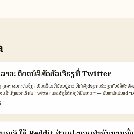
a
າວ: ຕິດຕໍ່ບໍລິສັດອັລເຈີຣຽທີ່ Twitter
 (ແລະ ຜົນກະທົບຈິງ)? ເປັນຄຣີເເອທີ່ຍ້ອນຢູ່ລາວ ທີ່ກຳລັງຕ້ອງການຂໍວຽກກັບບໍລິສັດອັ
ຍຈະເຂົ້າເຖິງພວກເຂົາໃນ Twitter ແລະສ້າງຂໍ້ຕົກລົງທີ່ຍືນຍາວ?” — ບັນຫາບໍ່ແມ່ນແຕ່ “
. ມັນແມ່ນການປະສົບການ, ຄວາມໄວ, ແລະການຮ່ວມທຳເວັ້ນທີ່ມີເຫດຜົນ. ບົດຄວາມນີ້ແມ່
ີ
ຕິດຕໍ່ບໍລິສັດອັລເຈີລຽທີ່ຢູ່ໃນ Twitter ເພື່ອສ້າງຂໍ້ຕົກລົງທີ່ຍືນຍາວ — ດ້ວຍຂໍ້ສະເ
ບຮອງຈາກ industry players. ຕົວຢ່າງທີ່ມີຄໍາຮ້ອງຮຽນຫຼາຍແມ່ນ Dubai Chocol
ວຍ influencer ໄດ້ກໍ່ເຮັດໃຫ້ສິນຄ້າກາຍເປັນ viral ແລະຂາຍດີທົ່ວໂລກ (ອ້າງອີງຈ
ນຕົວຢ່າງຊັດເຈນວ່າ story + authenticity ສ້າງ value ຢ່າງແທ້ຈິງ — ບໍ່ແມ່ນພຽງ
ອາເລເຈີ ໃຊ້ Reddit ສ່ວນປະກອບສໍາລັບການສົ່