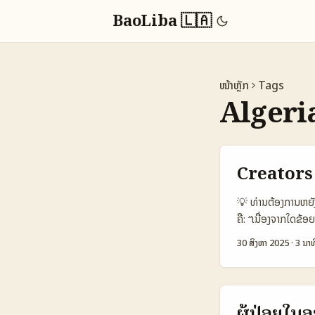
BaoLiba 🇱🇦
ໜ້າຫຼັກ
Tags
Algeri
Creators ລ
💡 ທ່ານຕ້ອງການຫຍັງ
ຄື: “ເນື່ອງຈາກໃດຂ້ອ
ເອກະສານ” ເທົ່ານັ້ນ
30 ສິງຫາ 2025
·
3 ນາທ
creators ຂັ້ນທີ່ຢາກ
ອອນໄລນແລະອັນທີ່ຮັ
TikTok ທີ່ຖືກໂພສດ້
content). ນັ້ນແມ່
ຜູ້ປ່ອຍໃນ