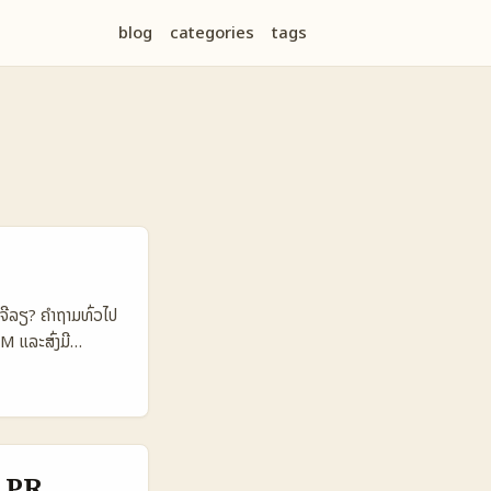
blog
categories
tags
ລເຈີລຽ? ຄຳຖາມທົ່ວໄປ
DM ແລະສົ່ງມີ
ນແນະນຳສຳລັບ
ຫຼີມຈາກການສະຫວັນ
ate — ວິດີໂອ
າກ reference
 follower count.
ງ PR