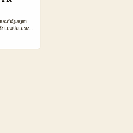
ia) TikTok
1% 3.4% 4.8% 🔁
 💰 Avg
ີ ແລະກຳລັງມອງຫາ
ໃນກໍລະນີຂອງບໍລິ
ຂົາ ແມ່ນເປັນແນວທາງ
iral ແລະ
ວກັນເພື່ອແບ່ງປັນ
ຕຕອບແບບທອງແດ່ ແລະ
ດຢ່າງຈິງແລະມີການ
້າງການຕື່ນເຕັ້ນແລະ
ປະເພດນີ້ຜ່ານ Reddit
ອນທີ່ຈະເຜີຍແຜ່. 📊
eddit ຕໍ່ເດືອນ
00 ມີການສົ່ງຢ່າງ
stagram 750.000
ພິເສດ 1.500–
ສູງສຸດໃນການສົ່ງ PR
ຕຸ້ນຄວາມນິຍົມຂອງຜູ້
່ສາມາດຄວບຄຸມໄດ້ ແລະ