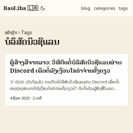
BaoLiba 🇱🇦
blog
categories
tags
ໜ້າຫຼັກ
Tags
ບໍລິສັດນິວຊີແລນ
ຜູ້ສ້າງສື່ຈາກລາວ: ວິທີຕິດຕໍ່ບໍລິສັດນິວຊີແລນຜ່ານ
Discord ເພື່ອຕໍ່ລົງເງື່ອນໄຂຄ່າຈ່າຍຄັ້ງດຽວ
💡 ບົດນຳ: ເປັນຈິງແລ້ວ ການຕິດຕໍ່ບໍລິສັດນິວຊີແລນຜ່ານ Discord ເພື່ອເຈົ້າ
ຂອງຊ່ອງສາມາດຕໍ່ລົງເງື່ອນໄຂຄ່າຈ່າຍຄັ້ງດຽວບໍ? ຖ້າເຈົ້າເປັນຜູ້ສ້າງສື່ໃນລາວ
ບົດຄວາມນີ້ຈະເປັນເຄື່ອງມືທີ່ຊ່ວຍເຈົ້າໃນການເຂົ້າໃຈວິທີຕິດຕໍ່ບໍລິສັດຂອງນິວຊີ
4 ສິງຫາ 2025
·
2 ນາທີ
ແລນຜ່ານ Discord ແລະຈັດການເລື່ອງການຕໍ່ລົງເງື່ອນໄຂ flat-fee ຢ່າງມີ
ປະສິດທິພາບ. Discord ແມ່ນແພລດແຟມທີ່ກຳລັງເປັນທີ່ນິຍົມສູງສ່ວນຫຼາຍ
ສຳລັບຜູ້ສ້າງສື່ ເພາະສາມາດເຊື່ອມຕໍ່ກັບຊຸມຊົນທີ່ມີຄວາມສົນໃຈຄົນເຫັນຄຳພູດຕ່າງ
ໆຢ່າງຊັດເຈນ ແລະສະດວກໃນການສື່ສານດ້ວຍຕົວເອງ. ບໍລິສັດນິວຊີແລນຫຼາຍ
ແຫ່ງໃນ Discord ມີການໃຊ້ flat-fee deals ເພື່ອຄວາມງ່າຍດາຍໃນການ