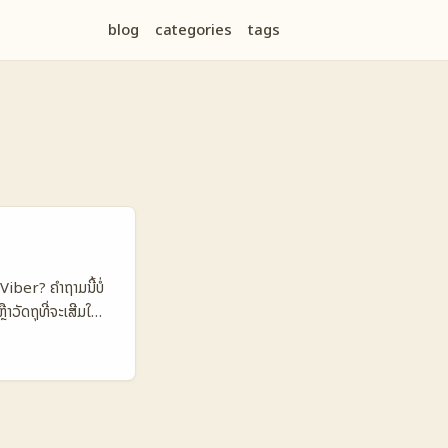
blog
categories
tags
iber? ຄໍາຖາມນີ້ບໍ່
າວັດຖຸທີ່ຈະເສີມໃຫ້
ສັ້ນທີ່ເຂົ້າໃຈໄວ.
ນທີ່ຈື່ຈຳໄດ້ — ແລະ
ານສື່ສານໄວ. ໃນບົດນີ້
, ແລະວິທີທີ່ຈະໃຫ້
ນອັທຕິຈິງໃນຄວາມຄິດ