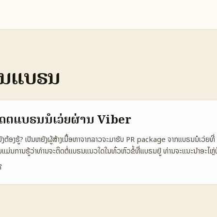
ອນແບຣນ
ຕໍ່ແບຣນນໍເວ່ຍຜ່ານ Viber
ງຕ້ອງຮູ້? ເປັນຫຍັງຜູ້ສ້າງເນື້ອຫາຈາກລາວຈະມາຮັບ PR package ຈາກແບຣນນໍເວ່ຍທີ່ V
ມ່ນການຮູ້ວ່າທ່ານຈະຕິດຕໍ່ແບຣນແນວໃດໃນທົ່ວຫົວຂໍ້ທີ່ແບຣນຢູ່ ທ່ານຈະແນະນໍາອະໄຫຼ່ຫຼື
ສ່ວນໃຫຍ່ບຣັນນໍເວ່ຍຄວນການຕິດຕໍ່ຢ່າງສົມດຸນ: ອອກອັດຕິຈິງ, ແຖວທາງພາຍນອກທີ່ມີຄວາມ
ີ
ບອກທ່ານວ່າຄວນເຮັດແນວໃດ: ຈາກການຫາຂໍ້ມູນ, ການລັອກປະເຫດບໍລິການ, ການສ້າງສຳພັ
Viber ເປັນກໍລະນີທີ່ນ່າສົມທຽບສໍາລັບບໍລິສັດນໍເວ່ຍທີ່ຕ້ອງການການຕິດຕໍ່ສ່ວນຕົວ ແລະກ
ອນດັບທີ່ຈະຊ່ວຍທ່ານ: ວິທີຈັດຊົມຂໍ້ຄວາມ, ຟອລມັດ HR ທີ່ດີ, ການຫຼັງຈາກເຮັດ unbox
 ຂໍໃຫ້ພ້ອມທັງຄວາມຮູ້ຈາກການສື່ສານຂອງຟີວ (ຕົວຢ່າງ: Snapchat) ທີ່ສະແດງການເປັ