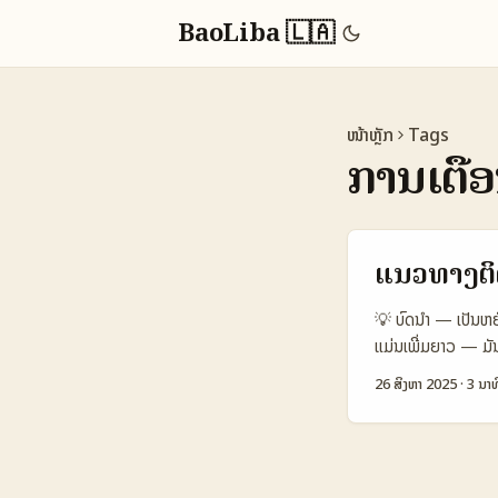
BaoLiba 🇱🇦
ໜ້າຫຼັກ
Tags
ການເຕື
ແນວທາງຕິດ
💡 ບົດນຳ — ເປັນຫຍັ
ແມ່ນເພີ່ມຍາວ — ມັນແ
ເປັນທີ່ນັບຖື — ແລະ
26 ສິງຫາ 2025
·
3 ນາທ
ຕອນນີ້ແມ່ນຈຸດທີ່ຈະ
ແນະນໍາແກ່ການຕິດຕໍ່ 
ຂ້ອຍຈະແບ່ງປັນຂັ້ນຕ
ບຣັນຊົມແລະສົບຜົນ.