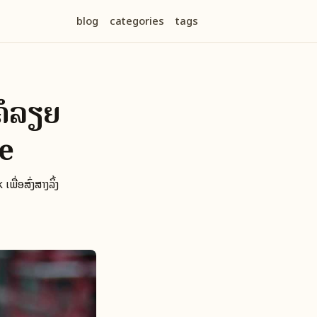
blog
categories
tags
ນຄໍລຽຍ
e
່ອສົ່ງສາງລິ້ງ