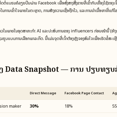
ຕິດຕໍ່ແບຣນຄໍລຽຍບີນຜ່ານ Facebook ເພື່ອສົ່ງສາງສີ່ງຂາຍທີ່ເຂົ້າກັບເຄື່ອງໃຊ້ຂອງເຈົ
ໃນການເຂົ້າໃຈພາຍໃນຕະຫຼາດ, ການສ້າງຄວາມເຊື່ອຖືກໄວ, ແລະການນໍາເນື້ອຫາທີ່ແກ້ໄ
ນໄຫວໃນພາຍໃນອຸດສາຫະກຳ: AI ແລະປະສົບການຂອງ influencers ກ່ອນໜ້ານີ້ (ອ້າງ
ູບແບບການເລືອກພາລະກິດ. ນີ້ແມ່ນຈຸດທີ່ເຈົ້າຕ້ອງຫຼັງຈອງສົນໃຈເພື່ອເຮັດຂໍ້ສະເຫຼີ
າງ Data Snapshot — ການ ປຽບທຽບ
Direct Message
Facebook Page Contact
Ag
ision maker
30%
18%
5