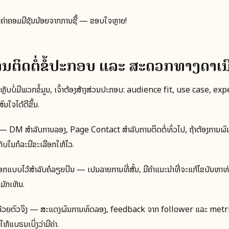
ຄ່າຄອມມີຊັນນ້ອຍຈາກການຊື້ — ຂອບໃຈຫຼາຍ!
ການຕິດຕໍ່ຂໍ້ປະກອບ ແລະ ສະດວກທາງດຳເ
ຼັບບໍ່ມີພວກຂໍ້ມູນ, ເຈົ້າຕ້ອງສ້າງສ່ວນປະກອບ: audience fit, use case, exp
ນໃຈໄດ້ດີຂຶ້ນ.
 — DM ສຳລັບການລອງ, Page Contact ສໍາລັບການຕິດຕໍ່ທົ່ວໄປ, ຖ້າຕ້ອງການຜົ
ັບໃນກໍລະນີຂະເລືອກໃຫ້ໄວ.
ອອກແບບໄວ້ສໍາລັບຄໍລຽຍບີນ — ເປັນລາຍການທີ່ສັ້ນ, ມີຄໍາແນະນໍາທີ່ຈະແກ້ໄຂບັນຫາ
ນມັກເຫັນ.
ງດ້ວຍຕົວຈິງ — ສະແດງຜົນການທົດລອງ, feedback ຈາກ follower ແລະ metri
້ແບຣນເບິ່ງວ່າມີຄ່າ.