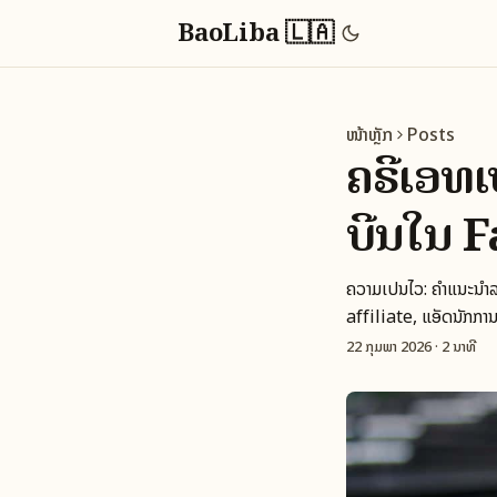
BaoLiba 🇱🇦
ໜ້າຫຼັກ
Posts
ຄຣີເອທເປ
ບີນໃນ F
ຄວາມເປັນໄວ: ຄຳແນະນຳລາ
affiliate, ແອັດນັກ
22 ກຸມພາ 2026
·
2 ນາທີ