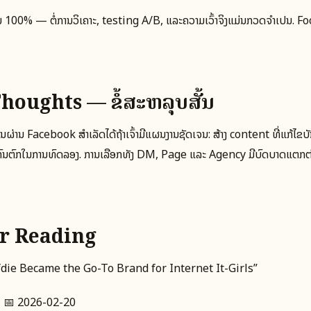
ັນ 100% — ຕໍ່ການວິເຄາະ, testing A/B, ແລະຄວາມເວົ້າຈິງແມ່ນກວດຈຳເປັນ. Foc
houghts — ຂໍ້ສະຫລຸບສັ້ນ
ຜ່ານ Facebook ສໍາເລັດໄດ້ຖ້າເຈົ້າມີແຜນງານຊັດເຈນ: ສ້າງ content ທີ່ແກ້ໄຂບັ
າກົນຕົກໃນການທົດລອງ. ການເລືອກທັງ DM, Page ແລະ Agency ມີບົດບາດແຕກຕ່
er Reading
fdie Became the Go-To Brand for Internet It-Girls”
– 📅 2026-02-20