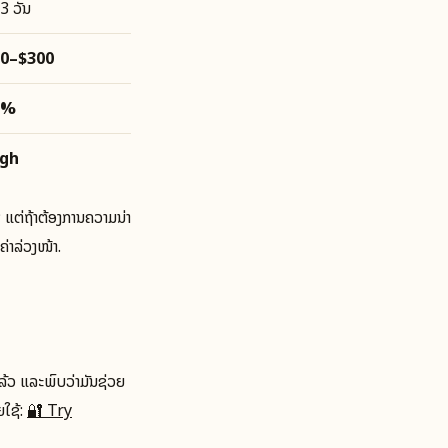
3 ວັນ
0–$300
0%
igh
 ແຕ່ຖ້າຕ້ອງການຄວາມນ່າ
ຄ່າລ່ວງໜ້າ.
ລ້ວ ແລະພົບວ່າມັນຊ່ວຍ
ຍໃຊ້:
🔐 Try