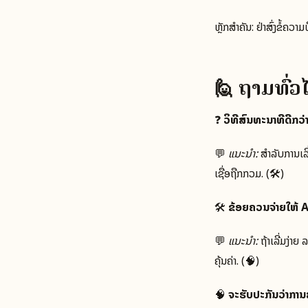
ຫຼັກສຳຄັນ: ຢ່າສົ່ງຂໍ້ຄ
🙋 ຖາມທົ່
❓
ວິທີສົນທະນາທີ່ດີກວ
💬
ແນະນໍາ:
ສໍາລັບການເລ
ເຊື່ອຖືກກວມ. (🛠️)
🛠️
ຂ້ອຍຄວນຈ່າຍໃຫ້ 
💬
ແນະນໍາ:
ຖ້າເລີ່ມງ່າ
ຄຸ້ນຄ່າ. (🧠)
🧠
ຈະຮັບປະກັນວ່າການສ