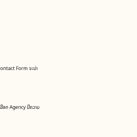
ື Contact Form ຈະນ່າ
ານເລືອກ Agency ມີຄວາມ