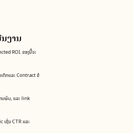
ນີນງານ
ected ROI. ຂອງນີ້ຈະ
ນເຕັກແລະ Contract ຂໍ
ທ່ານພົບ, ແລະ link
c ເຊັ່ນ CTR ແລະ