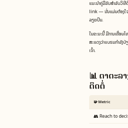
ແນະນໍາຄູ່ມືລັບສຳລັບວິທີ
link — ນັ່ນແມ່ນຕ້ອງໃຈ
ລຽຍບີນ.
ໃນຂະນະນີ້ ມີການເຄື່ອ
ສະແດງວ່າແບຣນກຳລັງປ່ຽນຮ
ເຈົ້າ.
📊 ຕາຕະລ
ຕິດຕໍ່
🧩 Metric
👥 Reach to dec