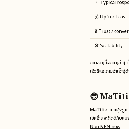
📈 Typical resp
💰 Upfront cost
🔒 Trust / conve
🛠️ Scalability
ຕາຕະລາງນີ້ສະແດງວ່າຖ້າ
ເຊື່ອຖືແລະການສົ່ງເຂົ້າ
😎 MaTit
MaTitie ແມ່ນຜູ້ຂຽນເຈ
ໃຫ້ເຂົ້າເເລະຕິດຕໍ່ກັບແບ
NordVPN now
.