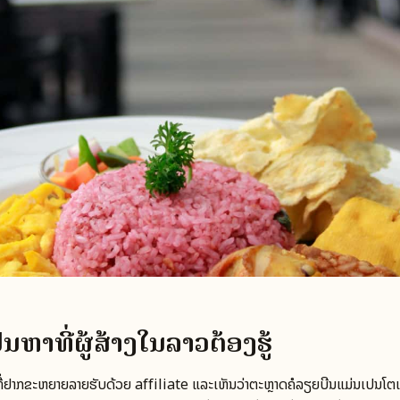
ັນຫາທີ່ຜູ້ສ້າງໃນລາວຕ້ອງຮູ້
ຶ່ງ ທີ່ຢາກຂະຫຍາຍລາຍຮັບດ້ວຍ affiliate ແລະເຫັນວ່າຕະຫຼາດຄໍລຽຍບີນແມ່ນເປັນໂຕເ