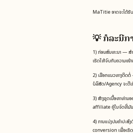
MaTitie ອາດຈະໄດ້ຮັບ
💡 ກໍລະນີ
1) ກ່ອນສົນທະນາ — ສຳຫ
ເຮັດໃຫ້ຈົບກັບຄວາມໜ້າສົ
2) ເລືອກແນວທາງຕິດຕໍ່
ບໍລິສັດ/Agency ຈະດີເກ
3) ສ້າງຊຸດເນື້ອຫາທ່ານ
affiliate ຢູ່ໃນຈົດທີ່ມັ
4) ການແບ່ງປັນຄຳປະສົ
conversion ເພື່ອເຮັດໃຫ