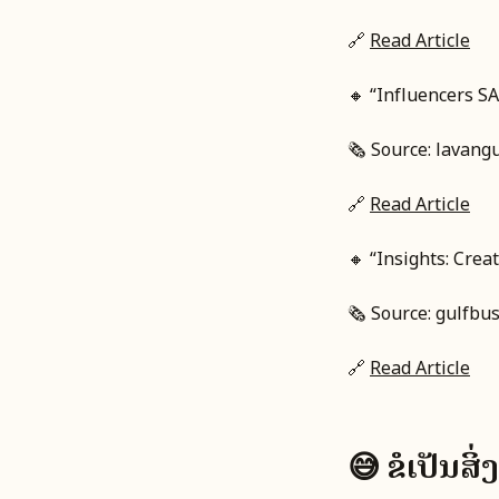
🔗
Read Article
🔸 “Influencers SA
🗞️ Source: lavang
🔗
Read Article
🔸 “Insights: Crea
🗞️ Source: gulfbu
🔗
Read Article
😅 ຂໍເປັນສ