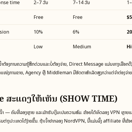
onse time
2–7 ວັນ
7–14 ວັນ
1–
Free
Free
$5
rsion
10%
6%
2
Low
Medium
H
ເຈົ້າຕ້ອງການຄວາມຮູ້ສຶກດ່ວນແລະບໍ່ຕ້ອງຈ່າຍ, Direct Message ແມ່ນທາງເລືອກດີ;
ສູ່ຕໍາແໜ່ງການຂາຍ, Agency ຫຼື Middleman ມີອັດຕາສໍາເລັດສູງກວ່າແຕ່ຈຳຕ່ອງຈ່າຍ
ie ສະແດງໃຫ້ເຫັນ (SHOW TIME)
ົ້າ — ຄົນທີ່ລອງຫຼາຍ ແລະມັກຮັບເງິນເປັນຄວາມສົມ. ຂ້ອຍໄດ້ທົດລອງ VPN ຫຼາຍແ
ຣນຕ່າງປະເທດໄດ້ງ່າຍຂຶ້ນ. ຖ້າເຈົ້າຢາກລອງ NordVPN, ນີ້ແມ່ນລິ້ງ affiliate ທີ່ຂ້ອ