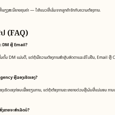
ວາມທີ່ພຽງສະນິຍາຍຄຸນຄ່າ — ໃຫ້ແນວທີ່ເລັ່ມຈາກລູກຄ້າຈັກກັບຄວາມຕ້ອງການ.
ວໄປ (FAQ)
່າ: DM ຫຼື Email?
ີ່ມຕົ້ນ DM ແມ່ນດີ, ແຕ່ຖ້າມີຄວາມຕ້ອງການສຳຫຼັບອັດຕາແລະຂໍໃບຢືນ, Email ຫຼ
Agency ຫຼືລອງເຮັດເອງ?
ຍ ລອງເຮັດເອງກ່ອນເພື່ອຮຽນການ, ແຕ່ຖ້າຕ້ອງການຂະຫຍາຍດ່ວນຫຼືຜົນທີ່ແນ່ນອນ ກ
ົ່ງຂາຍຈະສຳເລັດບໍ?