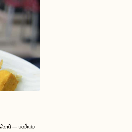
ລືອກດີ — ບົດນີ້ແມ່ນ