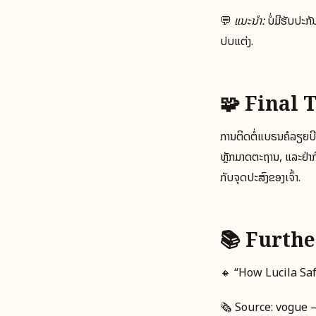
💬
ແນະນໍາ:
ບໍ່ມີຮັບປະກ
ປັບແຕ່ງ.
🧩 Final T
ການຕິດຕໍ່ແບຣນຄໍລຽຍບີນ
ຫຼັກມາດຕະຖານ, ແລະຢ່
ກັບຈຸດປະສົງຂອງເຈົ້າ.
📚 Furth
🔸 “How Lucila Sa
🗞️ Source: vogue 