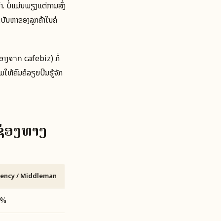
້າ. ບໍ່ແມ່ນພຽງແຕ່ການສົ່ງ
ຂບັນຫາຂອງລູກຄ້າໃນຄໍ
ອາງจาก cafebiz) ກໍ່
ມໃຫ້ຄົນຄໍລຽຍບີນຮູ້ຈັກ
ຊ່ອງທາງ
ency / Middleman
5%