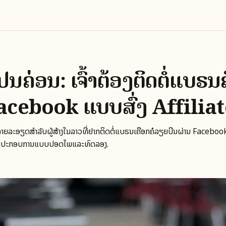
ັນຄ່ອນ: ເຈົ້າຕ້ອງຕິດຕໍ່ແບຣ
acebook ແບບສົ່ງ Affiliat
ຍລະອຽດສໍາລັບຜູ້ສ້າງໃນລາວທີ່ຢາກຕິດຕໍ່ແບຣນເຄືອກຄໍລຽຍບີນຜ່ານ Facebook ເພື
ການປະກອບການແບບປອດໄພແລະທົດລອງ.