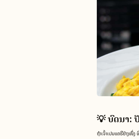
💡 ບົດນຳ: ປ
ຖ້າເຈົ້າເປັນແຄຣີຢ່າງໜ