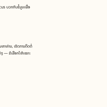
us ບວກກັບຂໍ້ມູນເພື່ອ
ນຫາທ່ານ, ເຮັດການຕິດຕໍ່
າງ — ຂໍເລືອກໃຫ້ເໝາະ