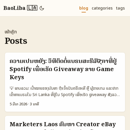
BaoLiba 🇱🇦
blog
categories
tags
ໜ້າຫຼັກ
Posts
ຄວາມເປັນຫຍັງ: ວິທີຕິດຕໍ່ແບຣນສະຣີລັଙ୍ກາທີ່ຢູ່
Spotify ເພື່ອເຮັດ Giveaway ຂາຍ Game
Keys
💡 ພາບລວມ: ເປົ້າໝາຍຂອງບັນຫາ ຖ້າເຈົ້າເປັນຄຣີເອເທີ ຫຼື ຜູ້ຂາຍເກມ ແລະຢາກ
ເຂົ້າຫາແບຣນໃນ Sri Lanka ທີ່ຢູ່ໃນ Spotify ເພື່ອເຮັດ giveaway ສັງລວມ
game keys — ນີ້ແມ່ນບັນຫາທີ່ຈະຕ້ອງເຂົ້າໃຈເຖິງການກະທຳຮ່ວມ, ກຸ່ມເປົ່າ
5 ມີນາ 2026
·
3 ນາທີ
ໝາຍ, ກົງກັບຂໍ້ກຳນົດການແລະທາງການເງິນ. ຄວາມນິຍົມຂອງ Spotify ໃນການ
ເຊື່ອມຕໍ່ລິດສະຕິເພງ ກັບການເກັບຂໍ້ມູນ user ແລະ ticketing partners
(ຢ່າງໃນການຫຼາຍຕົວຢ່າງ, Spotify ໄດ້ລົງຊື່ຮ່ວມກັບ e-plus ແລະ ticketing
Marketers Laos ຄົນຫາ Creator eBay
platforms ຕ່າງໆ) ຊ່ວຍໃຫ້ການຄົ້ນຫາອິນເວນທານຂອງຜູ້ຟັງງ່າຍຂຶ້ນ — ນີ້