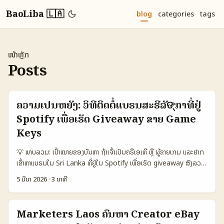
BaoLiba 🇱🇦
blog
categories
tags
ໜ້າຫຼັກ
Posts
ຄວາມເປັນຫຍັງ: ວິທີຕິດຕໍ່ແບຣນສະຣີລັଙ୍ກາທີ່ຢູ່
Spotify ເພື່ອເຮັດ Giveaway ຂາຍ Game
Keys
💡 ພາບລວມ: ເປົ້າໝາຍຂອງບັນຫາ ຖ້າເຈົ້າເປັນຄຣີເອເທີ ຫຼື ຜູ້ຂາຍເກມ ແລະຢາກ
ເຂົ້າຫາແບຣນໃນ Sri Lanka ທີ່ຢູ່ໃນ Spotify ເພື່ອເຮັດ giveaway ສັງລວມ
game keys — ນີ້ແມ່ນບັນຫາທີ່ຈະຕ້ອງເຂົ້າໃຈເຖິງການກະທຳຮ່ວມ, ກຸ່ມເປົ່າ
5 ມີນາ 2026
·
3 ນາທີ
ໝາຍ, ກົງກັບຂໍ້ກຳນົດການແລະທາງການເງິນ. ຄວາມນິຍົມຂອງ Spotify ໃນການ
ເຊື່ອມຕໍ່ລິດສະຕິເພງ ກັບການເກັບຂໍ້ມູນ user ແລະ ticketing partners
(ຢ່າງໃນການຫຼາຍຕົວຢ່າງ, Spotify ໄດ້ລົງຊື່ຮ່ວມກັບ e-plus ແລະ ticketing
Marketers Laos ຄົນຫາ Creator eBay
platforms ຕ່າງໆ) ຊ່ວຍໃຫ້ການຄົ້ນຫາອິນເວນທານຂອງຜູ້ຟັງງ່າຍຂຶ້ນ — ນີ້