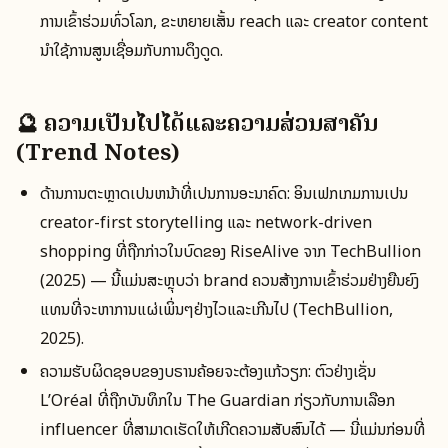
ການເຂົ້າຮ່ວມທົ່ວໂລກ, ຂະຫຍາຍເສັ້ນ reach ແລະ creator content
ນຳໃຊ້ການສູນເຊື່ອມກັບການດຶງດູດ.
🔮 ຄວາມເປັນໄປໄດ້ແລະຄວາມສ່ວນສຳຄັນ
(Trend Notes)
ດ້ານການຕະຫຼາດເປັນຫນ້າທີ່ເປັນການອະນາຄົດ: ອິນເຟກເກມການເປັນ
creator-first storytelling ແລະ network-driven
shopping ທີ່ຖືກກ່າວໃນບົດຂອງ RiseAlive ຈາກ TechBullion
(2025) — ນີ້ແມ່ນສະຫຼຸບວ່າ brand ຄວນສ້າງການເຂົ້າຮ່ວມຢ່າງຍືນຍົງ
ແທນທີ່ຈະຫາການແຜ່ເພິ່ນໆຢ່າງໄວແລະເກີນໄປ (TechBullion,
2025).
ຄວາມຮັບຜິດຊອບຂອງບຣານຄ້ອຍຈະຕ້ອງແກ້ວຽກ: ຕົວຢ່າງເຊັ່ນ
L’Oréal ທີ່ຖືກບັນທຶກໃນ The Guardian ກ່ຽວກັບການເລືອກ
influencer ທີ່ສາມາດເຮັດໃຫ້ເກີດຄວາມສັບສົນໄດ້ — ນີ່ແມ່ນກ່ອນທີ່