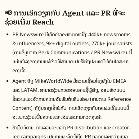
📢 ການເຮັດວຽກກັບ Agent ແລະ PR ທີ່ຈະ
ຊ່ວຍເພີ່ມ Reach
PR Newswire ມີເຄືອຂ່າວຂະຫນາດຫນຶ່ງ: 440k+ newsrooms
& influencers, 9k+ digital outlets, 270k+ journalists
(ຕາມຂໍ້ມູນຈາກ Berk Communications / PR Newswire). ນີ້
ແມ່ນກຳລັງຂອງການແຜ່ຂ່າວທີ່ສາມາດເປັນສື່ຕ່າງປະເທດໃຫ້ກັບໂຄສະນາ
ຂອງເຈົ້າ.
Agent ຢ່າງ MikeWorldWide ມີຄວາມເຊື່ອມໂຍງທັງໃນ EMEA
ແລະ LATAM, ສາມາດຊ່ວຍກວດສອບລາຍຊື່ຜູ້ສ້າງ, ສອບທົດແບບ
ຂໍ້ຄວາມແລະຈັດການຄວາມສັມພັນຕໍ່ເທັບຟອມ (ອ່ານຕາມ Reference
Content). ຖ້າງົບຂອງເຈົ້າພໍກັບ, ການເຮັດວຽກກັບເອເຝັມເຊີນແບບນີ້
ສະເພາະຊ່ວຍເພີ່ມຄວາມເໝາະສົມແລະການກວດຄຸນຄ່າ.
ຢ່າງໃດກໍ່ຕາມ, ການລວມລະຫວ່າງ PR distribution ແລະ creator-
led campaigns ເປັນການຜະລິດທີ່ຖືກ: PR ກວດກາລະຫວ່າງແນວ