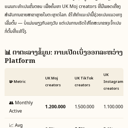
ແຜນກະທຳເປັນຂັ້ນຕອນ ເພື່ອຄົ້ນຫາ UK Moj creators ທີ່ມີພອດເຄື່ອງ
ສໍາລັບການຂາຍສາຂາຫຼາຍໃນຕະຫຼາດໂລກ. ຂໍໃຫ້ຄຳແນະນໍານີ້ຊ່ວຍເປັນແນວທາງ
ເລີ່ມຕົ້ນ — ບໍ່ແມ່ນພຽງກັບລາງວັນ ແຕ່ເປັນການເຮັດໃຫ້ໂຄສະນາຂອງເຈົ້າເປັນ
ກໍ່ຕົ້ນທີ່ແທ້ຈິງ.
📊 ຕາຕະລາງຂໍ້ມູນ: ການເປີດເບິ່ງອອກລະຫວ່າງ
Platform
UK
UK Moj
UK TikTok
🧩 Metric
Instagram
creators
creators
creators
👥 Monthly
1.200.000
1.500.000
1.100.000
Active
📈 Avg