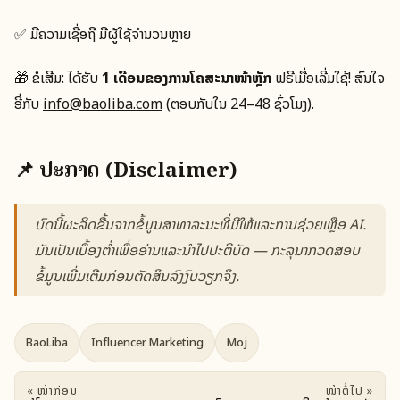
✅ ມີຄວາມເຊື່ອຖື ມີຜູ້ໃຊ້ຈໍານວນຫຼາຍ
🎁 ຂໍເສີມ: ໄດ້ຮັບ
1 ເດືອນຂອງການໂຄສະນາໜ້າຫຼັກ
ຟຣີເມື່ອເລີ່ມໃຊ້! ສົນໃຈ
ອີ່ກັບ
info@baoliba.com
(ຕອບກັບໃນ 24–48 ຊົ່ວໂມງ).
📌 ປະກາດ (Disclaimer)
ບົດນີ້ຜະລິດຂື້ນຈາກຂໍ້ມູນສາທາລະນະທີ່ມີໃຫ້ແລະການຊ່ວຍເຫຼືອ AI.
ມັນເປັນເບື້ອງຕໍ່າເພື່ອອ່ານແລະນໍາໄປປະຕິບັດ — ກະລຸນາກວດສອບ
ຂໍ້ມູນເພີ່ມເຕີມກ່ອນຕັດສິນລົງງົບວຽກຈິງ.
BaoLiba
Influencer Marketing
Moj
« ໜ້າກ່ອນ
ໜ້າຕໍ່ໄປ »