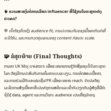
🧠
ຄວາມສະຫງົບຕໍ່ການເລືອກ influencer ທີ່ໃຊ້ງານໃນຕະຫຼາດຕ່າງ
ປະເທດ?
💬
ເຈົ້າຕ້ອງຄິດເຖິງ audience fit, ການປະກອບກັນຂອງເນື້ອຫາກັບຄ່າທີ່
ຈະໄດ້ຮັບ, ແລະການກວດຄຸນພາບຂອງ content ກ່ອນຈະ scale.
🧩 ຂໍສຸດທ້າຍ (Final Thoughts)
ການຫາ UK Moj creators ເພື່ອຂະຫຍາຍການຮູ້ຈັກສິ່ງຂອງເຈົ້າໃນຕະຫຼາດ
ໂລກ ຕ້ອງມີການປະສົບກັບການຄົ້ນຫາແບບລະບຽບ, ການທົດສອບເນື້ອຫາ,
ແລະການຮ່ວມມືກັບເອເຟມເຊີນ/PR ເພື່ອຂະຫຍາຍ reach. ຈຳເປັນຕ້ອງ
ຜະລິດການສ້າງເນື້ອຫາທີ່ເປັນທ່າງການສທິດແລະເຂົ້າກັບວຽກກັບຜູ້ສ້າງທີ່ມີຄ່າ.
ຈົ່ງໃຊ້ data, agent ແລະການວິເຄາະ audience ເປັນເຄື່ອງນຳທາງ.