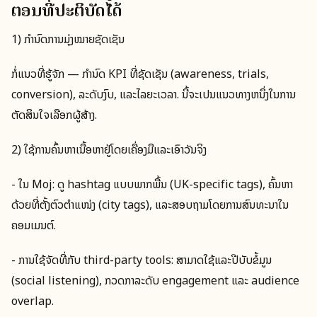
ຕອນທີ່ປະຕິບັດໄດ້
1) ກຳນົດການມຸ່ງໝາຍຊັດເຊັນ
ກໍ່ແນວທີ່ຮູ້ຈັກ — ກຳນົດ KPI ທີ່ຊັດເຊັນ (awareness, trials,
conversion), ລະດັບງົບ, ແລະໄລຍະເວລາ. ນີ້ຈະເປັນແນວທາງຫນຶ່ງໃນການ
ຕັດສິນໃຈເລືອກຜູ້ສ້າງ.
2) ໃຊ້ການຄົ້ນຫາເນື້ອຫາຢູ່ໂດຍເຄື່ອງມືແລະເອົາວັນຈິງ
- ໃນ Moj: ດູ hashtag ແບບພາກພື້ນ (UK-specific tags), ຄົ້ນຫາ
ດ້ວຍທີ່ຕັ້ງຕົວຕຳແໜ່ງ (city tags), ແລະສອບຖາມໂດຍການສົນທະນາໃນ
ຄອມເມນຕ໌.
- ການໃຊ້ຈັດທີ່ກັບ third-party tools: ສາມາດໃຊ້ແລະປີບັບຂໍ້ມູນ
(social listening), ກວດກາລະດັບ engagement ແລະ audience
overlap.