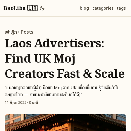
BaoLiba 🇱🇦
blog
categories
tags
ໜ້າຫຼັກ
Posts
Laos Advertisers:
Find UK Moj
Creators Fast & Scale
"ແນວທາງກວດຫາຜູ້ສ້າງເນື້ອຫາ Moj ຈາກ UK ເພື່ອເພີ່ມການຮູ້ຈັກສິນຄ້າໃນ
ຕະຫຼາດໂລກ — ຄຳແນະນໍາທີ່ເປັນການປະຕິບັດໄດ້ຈິງ"
11 ສິງຫາ 2025
·
3 ນາທີ