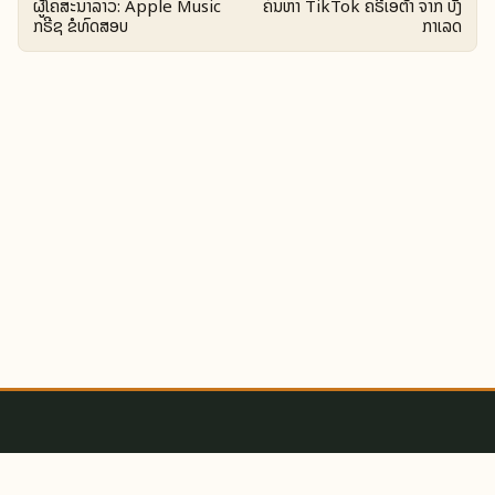
ຜູ້ໂຄສະນາລາວ: Apple Music
ຄົ້ນຫາ TikTok ຄຣີເອຕ້າ ຈາກ ບັງ
ກຣີຊ ຂໍທົດສອບ
ກາເລດ