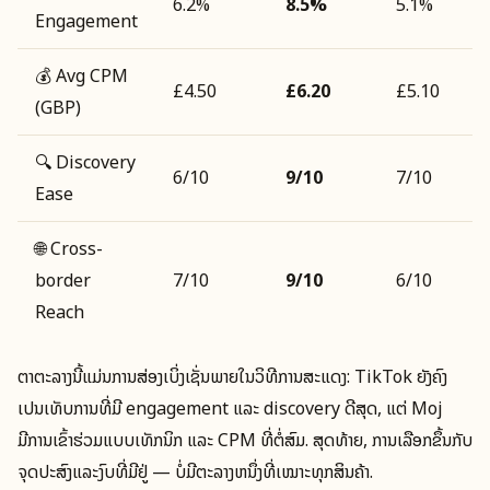
6.2%
8.5%
5.1%
Engagement
💰 Avg CPM
£4.50
£6.20
£5.10
(GBP)
🔍 Discovery
6/10
9/10
7/10
Ease
🌐 Cross-
border
7/10
9/10
6/10
Reach
ຕາຕະລາງນີ້ແມ່ນການສ່ອງເບິ່ງເຊັ່ນພາຍໃນວິທີການສະແດງ: TikTok ຍັງຄົງ
ເປັນເທັບການທີ່ມີ engagement ແລະ discovery ດີສຸດ, ແຕ່ Moj
ມີການເຂົ້າຮ່ວມແບບເທັກນິກ ແລະ CPM ທີ່ຕໍ່ສົມ. ສຸດທ້າຍ, ການເລືອກຂຶ້ນກັບ
ຈຸດປະສົງແລະງົບທີ່ມີຢູ່ — ບໍ່ມີຕະລາງຫນຶ່ງທີ່ເໝາະທຸກສິນຄ້າ.