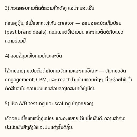
3) ກວດສອບການຕິດຕໍ່ຄວາມຖືກຕ້ອງ ແລະການສະເລີຍ
ກ່ອນລົງເງິນ, ຂໍເນື້ອຫາກະທຳກັບ creator — ສອບສາລະບົດເກີນປ່ອຍ
(past brand deals), ຄອມເມນຕ໌ທີ່ຜ່ານມາ, ແລະການຕິດຕໍ່ກັບແນວ
ຄວາມຮ່ວມມື.
4) ລວມຂໍ້ມູນເພື່ອການນຳພາລະບົດ
ໃຊ້ການລາຍງານເປັນຕົວຕຳກັບການຈັດການແລະການວິເຄາະ — ທັງການວວັດ
engagement, CPM, ແລະ reach ໃນເທັບຟອມຕ່າງໆ. ນີ້ຈະຊ່ວຍໃຫ້ເຈົ້າ
ຕັດສິນວ່າໃຜຄວນເປັນພາກສ່ວນຂອງໂຄສະນາທີ່ຍັງມີຄ່າ.
5) ເຮັດ A/B testing ແລະ scaling ຢ່າງຉອຍຈອງ
ທົດສອບເນື້ອຫາຫນຶ່ງກຸ່ມນ້ອຍ ແລະຂະຫຍາຍເຕີມເມື່ອຜົນດີ. ຄວາມສຳຄັນ:
ປະເມີນຜົນຢ່າງຄົງທີ່ແລະປັບແຕ່ງຊັ້ນຕໍ່ຊັ້ນ.