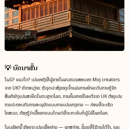
💡 ບົດນໍາສັ້ນ
ໃຜບໍ? ແນວໃດ? ເປັນຫຍັງທີ່ຜູ້ຂາຍໃນລາວຄວນສອບຫາ Moj creators
ຈາກ UK? ຄຳຕອບງ່າຍ: ຖ້າຈຸດປະສົງຂອງເຈົ້າແມ່ນການຍົກລະດັບການຮູ້ຈັກ
ສິນຄ້າຢ່າງເປັນສາທິດໃນຕະຫຼາດໂລກ, ການຄົ້ນຫາຄຣີເອເຕ້ຈາກ UK ຕ້ອງເປັນ
ການປະກອບກັບການອະນຸມັດແບບການເປັນທາງການ — ກ່ອນທີ່ຈະເຮັດ
ໂຄສະນາ, ຕ້ອງຮູ້ວ່າເນື້ອຫາແບບໃດແດ່ທີ່ຈະກະທົບຕໍ່ຜູ້ບໍລິໂພກໂລກ.
ໃນບລັອກນີ້ ຂ້ອຍຈະເປັນເພື່ອທ່ານ — ພາສາງ່າຍ, ຂໍ້ມູນທີ່ໃຊ້ງານໄດ້ຈິງ, ແລະ