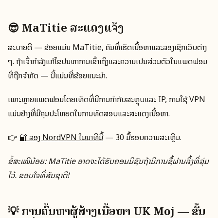
😎 MaTitie ສະແດງແຈ້ງ
ສະບາຍດີ — ຂ້ອຍແມ່ນ MaTitie, ຄົນທີ່ເຮັດເນື້ອຫາແລະລອງເຊັກເວັບຕ່າງ
ໆ. ຖ້າເຈົ້າກຳລັງແກ້ໄຂປັນຫາການເຂົ້າເຖິງແລະຄວາມເປັນສ່ວນຕົວໃນແພດຟອມ
ທີ່ຖືກຈຳກັດ — ນີ້ແມ່ນທີ່ຂ້ອຍແນະນໍາ.
ເພາະຫຼາຍແພດຟອມໂດຍເທັດທີ່ມີການກຳກັບສະຫຼຸບແລະ IP, ການໃຊ້ VPN
ແມ່ນຢ່າງທີ່ມີຄຸນປະໂຫຍດໃນການທົດສອບແລະສະແດງເນື້ອຫາ.
👉
🔐 ລອງ NordVPN ໃນນາທີນີ້
— 30 ມື້ຮອບຄວາມສະເຫຼີມ.
ຂໍ້ສະເໜີນ້ອຍ: MaTitie ອາດຈະໄດ້ຮັບຄອມມິຊັນຖ້າມີການຊື້ຜ່ານລິ້ງທີ່ລຸ່ມ
ໄວ້. ຂອບໃຈທີ່ສັນຊາຕິ!
💡 ການຄົ້ນຫາຜູ້ສ້າງເນື້ອຫາ UK Moj — ຂັ້ນ