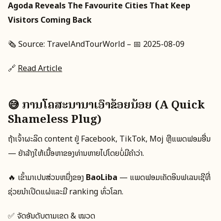
Agoda Reveals The Favourite Cities That Keep
Visitors Coming Back
🗞️ Source: TravelAndTourWorld – 📅 2025-08-09
🔗
Read Article
😅 ການໂຄສະນານໍາເອົາຂ້ອຍນ້ອຍ (A Quick
Shameless Plug)
ຖ້າເຈົ້າຜະລິດ content ຢູ່ Facebook, TikTok, Moj ຫຼືແພດຟອມອື່ນ
— ຢ່າລ້າງໃຫ້ເນື້ອຫາຂອງທ່ານຫາຍໄປໂດຍບໍ່ມີຄຳວ່າ.
🔥 ເຂົ້າມາເປັນສ່ວນຫນຶ່ງຂອງ
BaoLiba
— ແພດຟອມເຄັດອິນຟເລນເຊີທີ່
ຊ່ວຍນຳເປີດແຜ່ແລະມີ ranking ທົ່ວໂລກ.
✅ ຈັດອັນດັບຕາມເຂດ & ໝວດ