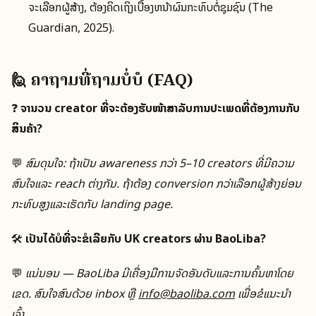
ຈະເລືອກຜູ້ສ້າງ, ຕ້ອງຄິດເຖິງເບື້ອງຫນ້າຜົນກະທົບຕໍ່ຊຸມຊົນ (The
Guardian, 2025).
🙋 ຄໍາຖາມທີ່ຖາມບໍ່ບໍ (FAQ)
❓
ຈໍານວນ creator ທີ່ຈະຕ້ອງຮັບໜ້າສໍາລັບການປະເພດທີ່ຕ້ອງການກັບ
ສິນຄ້າ?
💬
ສົມດຸນໃຈ: ຖ້າເປັນ awareness ກວ່າ 5–10 creators ທີ່ມີຄວາມ
ສົນໃຈແລະ reach ຕ່າງກັນ. ຖ້າຕ້ອງ conversion ກວ່າເລືອກຜູ້ສ້າງຍ່ອນ
ກະທົບສູງແລະເຮັດກັບ landing page.
🛠️
ເປັນໄດ້ບໍທີ່ຈະຂໍເລີຍກັບ UK creators ຜ່ານ BaoLiba?
💬
ແນ່ນອນ — BaoLiba ມີເຄື່ອງມືການຈັດອັນດັບແລະການຄົ້ນຫາໂດຍ
ເຂດ. ສົນໃຈສົນດ້ວຍ inbox ຫຼື
info@baoliba.com
ເພື່ອຂໍແນະນໍາ
ເຈົ້າ.