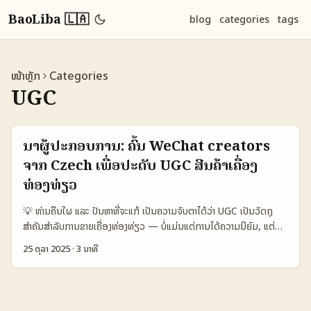
BaoLiba 🇱🇦
blog
categories
tags
ໜ້າຫຼັກ
Categories
UGC
ນໍາຜູ້ປະກອບການ: ຄົ້ນ WeChat creators
ຈາກ Czech ເພື່ອປະດັບ UGC ສີນຄ້າເຄື່ອງ
ທ່ອງທ່ຽວ
💡 ທ່ານຄືນໃຜ ແລະ ປັນຫາທີ່ຈະແກ້ ເປັນຄວາມຈັບຕາໄດ້ວ່າ UGC ເປັນວັດຖຸ
ສຳຄັນສຳລັບການຂາຍເຄື່ອງທ່ອງທ່ຽວ — ບໍ່ແມ່ນແຕ່ການໄດ້ຄວາມນິຍົມ, ແຕ່
ເປັນການສ້າງຄວາມໝໍ້ເຊື່ອມຕໍ່ລູກຄ້າ. ສຳລັບນາຍຈ່າຍໃນລາວທີ່ຢາກຂາຍສີນຄ້າ
25 ຕຸລາ 2025
·
3 ນາທີ
travel gear ໃນຕະຫຼາດຍີ່ງຕໍ່ WeChat (ສຳຫຼັບຜູ້ເຂົ້າຈາກທີ່ມາຈາກ Czech
ຫຼືຍົກຕົວຢ່າງ), ຄຳຖາມຄືວ່າ: ຈະຫາ creators ທີ່ມີຄຸນນະພາບ ແລະສົ່ງເສີມ
UGC ໃຫ້ສີນຄ້າໄດ້ຢ່າງເປັນຈິງໄດ້ຢ່າງໃດ? ນີ້ແມ່ນທີ່ຜູ້ຂາຍໃນລາວຕ້ອງຮູ້: ການหา
WeChat creators ຈາກ Czech ຕ້ອງປະກອບດ້ວຍ 1) ການຄົ້ນຫາຢູ່ບ່ອນ