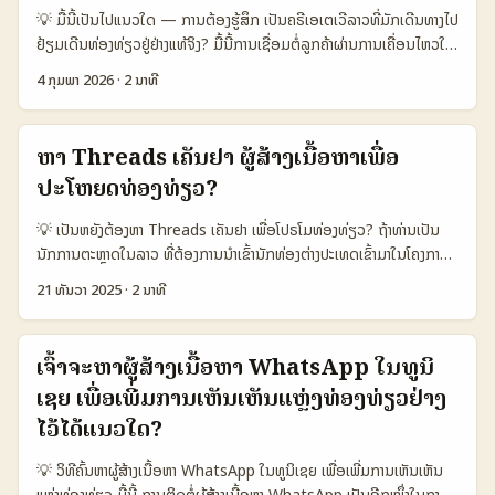
Douyin creators ຈາກ Iran ແນວໃດເພື່ອເພີ່ມການມອງເຫັນແລະຈັດສູດ
💡 ມື້ນີ້ເປັນໄປແນວໃດ — ການຕ້ອງຮູ້ສຶກ ເປັນຄຣີເອເຕເວີລາວທີ່ມັກເດີນທາງໄປ
ROI ທີ່ວັດຜົນໄດ້. 📊 ຕາຕະລາງຂໍ້ມູນ: ການລາຍງານທີ່ເປັນປະໂຫຍດສຳລັບ
ຢ້ຽມເດີນທ່ອງທ່ຽວຢູ່ຢ່າງແທ້ຈິງ? ມື້ນີ້ການເຊື່ອມຕໍ່ລູກຄ້າຜ່ານການເຄື່ອນໄຫວໃນ
ສົນໃຈ 🧩 Metric Option A Option B Option C 👥 Monthly
ສື່ສັງຄົມແລະອີ‑ຄົມລັດລະຫັດກຳລັງເປັນກຸ່ມທີ່ຂົນເລື້ອຍ — ແລະນັກທ່ອງທ່ຽວ
Active 1.200.000 800.000 1.000.000 📈 Conversion 12% 8%
4 ກຸມພາ 2026
·
2 ນາທີ
ຈິງເຮັດໃຫ້ແບຣນຈາກເດນມາມີສະຫວ່າງໃນຕາຕະລາງໄດ້ງ່າຍ. ໃນບົດນີ້ຂ້ອຍຈະພາ
9% 💰 Avg. Fee USD 400 USD 250 USD 320 🧭 Geo-fit
ເຈົ້າຜ່ານຂັ້ນຕອນຈິງຈັງ — ຈາກການຄົ້ນຫາແບຣນໃນ Shopee, ການແກ້ໄຂຂໍ້
(travel) High Medium Medium-High ຕາຕະລາງເຫັນວ່າ Option A
ສະຫມັກ, ການສ້າງຄຸນນະພາບ Vlog ທີ່ແບບບຣານ, ແລະວິທີດຶງໃຈແບຣນເດນມາ
ມີການເຂົ້າໃຊ້ສູງ ແລະອະນຸສາຫຸ້ມການແຈ້ງເຕັກຊັນທີ່ເໝາະສົມສຳລັບການປະໂຫຍດ
ຫາ Threads ເຄັນຢາ ຜູ້ສ້າງເນື້ອຫາເພື່ອ
(ບໍ່ຕ້ອງເປັນແບຣນເລີຍ) — ທັງໃຫ້ຄວາມແນ່ນອນທາງການຂາຍຂ້າມປະເທດແບບ
ໃນອຸດ່ສາການທ່ຽວ. Option B ຖືກອອກແບບມາເພື່ອຄຸ້ມຄ່າທາງງົບປະມານ ໃຫ້
ປະໂຫຍດທ່ອງທ່ຽວ?
ຍືນຍົງ. 📊 ຕາຕະລາງ Data Snapshot — ການຜຶນຕຽມລະຫວ່າງແພດ
ຄວາມສາມາດຈັດການໄດ້ດີ; Option C ມີສະລັບສະຫຼຸບລະດັບການລືບຂໍ້ມູນ
ຟອມ 🧩 Metric Shopee Laos Shopee SEA (avg) Shopee
ແລະຄ່າຂອງ creator. ...
💡 ເປັນຫຍັງຕ້ອງຫາ Threads ເຄັນຢາ ເພື່ອໂປຣໂມທ່ອງທ່ຽວ? ຖ້າທ່ານເປັນ
Denmark‑targeted 👥 Monthly Active 120.000 8.000.000
ນັກການຕະຫຼາດໃນລາວ ທີ່ຕ້ອງການນໍາເຂົ້ານັກທ່ອງຕ່າງປະເທດເຂົ້າມາໃນໂຄງການ
1.200.000 📈 Conversion 6% 10% 9% 💬 Avg Seller
ຂອງທ່ານ, Threads (Meta) ເປັນທີ່ນີ້ເພາະຄວາມໄວແລະການແບ່ງປັນເນື້ອຫາ
Response 24 ຊົ່ວໂມງ 6 ຊົ່ວໂມງ 12 ຊົ່ວໂມງ 💸 Avg CPC (ads) USD
21 ທັນວາ 2025
·
2 ນາທີ
ໄວ. ສະເພາະສໍາລັບໂຄງການທ່ອງທ່ຽວທີ່ຕ້ອງການລາຍການຟູດ, ປ່າ, ແລະປະຫວັນ
0.05 USD 0.12 USD 0.18 📦 Cross‑border sellers 5% 28%
ທຸກທ່ານ, ການເລືອກ Threads creators ຈຶ່ງຈຳເປັນ. ຕົວຢ່າງຈິງ: ການ
35% ຕາຕະລາງນີ້ສະແດງຄ່າແລະການສ່ງຜົນລະຫວ່າງ Shopee ຕາມພື້ນທີ່: ລາວ
ປະກອບເຫດການຟູດໃນເຄັນຢາທີ່ມີ Lulu Gargari ແລະການສອນຂອງ Utalii
(ຕະຫຼອດຂອງ user), ສະຫະເລີະເອັຊີອານ (avg), ແລະແພດເປັນເປົ້າໝາຍທີ່ມີ
ເຈົ້າຈະຫາຜູ້ສ້າງເນື້ອຫາ WhatsApp ໃນທູນິ
College ສະແດງໃຫ້ເຫັນວ່າ food tourism ແມ່ນແນວໜຶ່ງທີ່ກຳລັງຂຶ້ນ — ນີ້
ນັກຂາຍເດນມາ. ຂໍ້ສະເຫຼີມແສດ: cross‑border sellers ແລະ CPC
ເຊຍ ເພື່ອເພີ່ມການເຫັນເຫັນແຫຼ່ງທ່ອງທ່ຽວຢ່າງ
ແມ່ນໄລຍະທີ່ທ່ານຄວນເປັນຜູ້ຈັດການ (Reference: Kenya Tourism
ສະແດງວ່າການດຶງແບຣນຕ່າງປະເທດຕ້ອງມີກິດຈະກຳເພີ່ມຄ່າທັນທີ. ...
Board; Utalii College; Lulu Gargari). 📊 ຕາຕະລາງສະຫຼຸບຂໍ້ມູນ
ໄວ້ໄດ້ແນວໃດ?
(Platform Comparison) 📈 🧩 Metric Threads (Meta)
💡 ວິທີຄົ້ນຫາຜູ້ສ້າງເນື້ອຫາ WhatsApp ໃນທູນິເຊຍ ເພື່ອເພີ່ມການເຫັນເຫັນ
Instagram TikTok 👥 Monthly Active 240.000.000
ແຫຼ່ງທ່ອງທ່ຽວ ມື້ນີ້ ການຕິດຕໍ່ຜູ້ສ້າງເນື້ອຫາ WhatsApp ເປັນອີກໜຶ່ງໃນການ