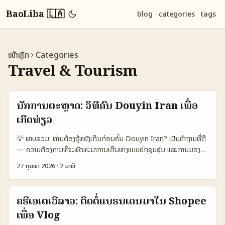
BaoLiba 🇱🇦
blog
categories
tags
ໜ້າຫຼັກ
Categories
Travel & Tourism
ນັກການຕະຫຼາດ: ວິທີຄົ້ນ Douyin Iran ເພື່ອ
ເກີດທ່ຽວ
💡 ພາບລວມ: ທ່ານຕ້ອງຮູ້ຫຍັງເກີນກ່ອນຄົ້ນ Douyin Iran? ເປັນຄຳຖາມທີ່ດີ
— ຄວາມຕ້ອງການທີ່ຈະພັດທະນາການເດີນທາງແບບຍົກຊຸມຊົນ ແລະການມອງ
ເຫັນເນື້ອຫາທ່ຽວສົ່ງຜົນກ່ອນກ່ອນທີ່ຈະລົງທຶນ. ຕອນນີ້ແພດຟອມ creator
27 ກຸມພາ 2026
·
2 ນາທີ
economy ກໍ່ປ່ຽນໄປຫ້າປີ — ຢ່າງທີ່ Rob Torres ອະທິບາຍ ແລະວິທີ
Ukreate ສ້າງຂຶ້ນເພື່ອຕອບສອງຄວາມຕ້ອງການຂອງທຸລະກິດທ່ຽວ: creator
ຕ້ອງເປັນມະນຸດທີ່ໄດ້ທົດສອບສະຖານທີ່ແທ້ ແລະການຕິດຕໍ່ຕ້ອງເປັນຜູ້ເຮັດຜົນ
ຄຣີເອເຕເວີລາວ: ຕິດຕໍ່ແບຣນເດນມາໃນ Shopee
ໃຫ້ເປັນ KPI ທີ່ມີຄ່າ (Rob Torres via reference content). ສຳລັບຜູ້
ເພື່ອ Vlog
ປະກົບການໃນລາວ ວີທີນີ້ຈະຊ່ວຍເຮັດໃຫ້ທ່ານຮູ້ວ່າຈະຄົ້ນ, ຕິດຕໍ່, ແລະປັບກູ້ກັບ