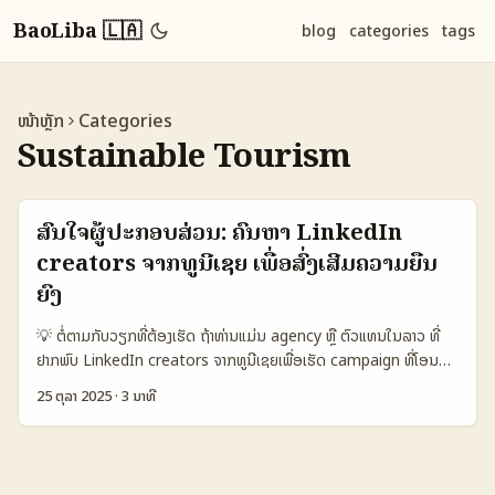
BaoLiba 🇱🇦
blog
categories
tags
ໜ້າຫຼັກ
Categories
Sustainable Tourism
ສົນໃຈຜູ້ປະກອບສ່ວນ: ຄົ້ນຫາ LinkedIn
creators ຈາກທູນີເຊຍ ເພື່ອສົ່ງເສີມຄວາມຍືນ
ຍົງ
💡 ຕໍ່ຕາມກັບວຽກທີ່ຕ້ອງເຮັດ ຖ້າທ່ານແມ່ນ agency ຫຼື ຕົວແທນໃນລາວ ທີ່
ຢາກພົບ LinkedIn creators ຈາກທູນີເຊຍເພື່ອເຮັດ campaign ທີ່ໂອນ
ສະໄໝໃຫ້ການຍືນຍົງ (sustainability) — ບັນຫາແນວໃດ? ຄຳຄິດທົ່ວໄປມັກ
25 ຕຸລາ 2025
·
3 ນາທີ
ເປັນ: ຈະຄົ້ນເຮັດໃດ, ເປັນໃຜ, ແລະຢ່າງໃດເພື່ອຮັບປະກັນວ່າວ່ານໍາຄຳຂອງທ່ານໄປ
ພຽງພໍ. ບັນທຸກນີ້ມີເນື້ອໃນຈາກການສັງເກດອອນໄລນ໌ ແລະຂໍ້ແນະນໍາຕາມແນວ
ຂ່າວ — ຢ່າງເຊັ່ນກ່ອນທີ່ຈະກ່າວຖືກພົບກ່ອນ ມີສະເຫຼີມໃຫ້ເກີດ viral
moments ແບບຮ່ວມດ້ວຍ Traveltomtom ຫຼື Drew Binsky ແລະຜູ້