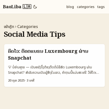
BaoLiba 🇱🇦
blog
categories
tags
ໜ້າຫຼັກ
Categories
Social Media Tips
ຄິດໄວ: ຕິດຕໍ່ແບຣນ Luxembourg ຜ່ານ
Snapchat
💡 ບໍ່ອ່ານຫຼາຍ — ເປັນຫຍັງຈຶ່ງຕ້ອງຕິດຕໍ່ບໍລິສັດ Luxembourg ຜ່ານ
Snapchat? ສຳລັບຄວາມເປັນຜູ້ສ້າງໃນລາວ, ຄຳຖາມນີ້ແມ່ນສະເໜີ: ວິທີໃດເພື່ອ
ເຂົ້າເຖິງແບຣນນ້ອຍຂັ້ນໂລກເຊັ່ນ Luxembourg, ແລະເຮັດ unboxing ແລະ
20 ຕຸລາ 2025
·
3 ນາທີ
testimonial ທີ່ດີແລະຂາຍໄດ້? ຄຳຕອບບໍ່ແມ່ນແຕ່ການສົ່ງ DM ແບບທົ່ວໄປ
— ມັນເປັນການຈັດການການຕິດຕໍ່, ການສ້າງຜົນງານທີ່ຄົງທີ່, ແລະການເຂົ້າໃຫ້ເຂົາ
ເຊື່ອມຕໍ່ກັບກໍລະນີທີ່ແທ້ຈິງ. ຈາກການສຶກສາແບບດຽວກັບແຄมເປນ Snapchat
ທີ່ຍ້າຍສີດ້ວຍການເອີ້ນ Snaps ຈາກຜູ້ໃຊ້ທ້ອງຖິ່ນແລະເປັນຈິງ (ຕາມທີ່
Barbara Wallin Hedén ອະທິບາຍໃນການສະແດງຜົນຂອງ Snapchat ຢູ່