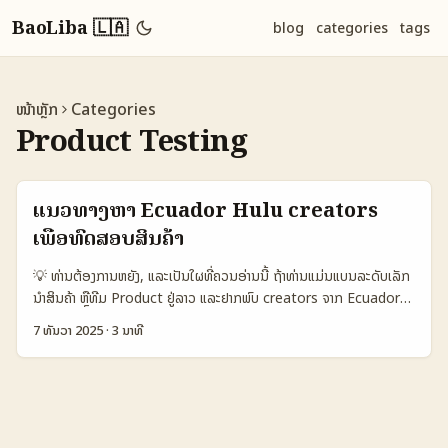
BaoLiba 🇱🇦
blog
categories
tags
ໜ້າຫຼັກ
Categories
Product Testing
ແນວທາງຫາ Ecuador Hulu creators
ເພື່ອທົດສອບສິນຄ້າ
💡 ທ່ານຕ້ອງການຫຍັງ, ແລະເປັນໃຜທີ່ຄວນອ່ານນີ້ ຖ້າທ່ານແມ່ນແບນລະດັບເລັກ
ນໍາສິນຄ້າ ຫຼືທີມ Product ຢູ່ລາວ ແລະຢາກພົບ creators ຈາກ Ecuador
ເພື່ອທົດສອບຄອນເຊບໃຫ້ຮູ້ວ່າ idea ຂອງທ່ານເຂົ້າໃຈຈາກຕະຫຼາດ LATAM
7 ທັນວາ 2025
·
3 ນາທີ
ແບບໃດ — ບລັອກນີ້ແມ່ນມືການປະຈຸບັນແລະແຜນງ່າຍສຳລັບຜູ້ຕັ້ງໃຈຈະລົງມື. ບໍ່
ຕ້ອງພັກວ່າຈະເປັນ Hulu-specific creator ຫຼື TikTok-native: ຈຸດໝາຍ
ຄືການຊອກຄົນທີ່ມີຄີລິກທີ່ສາມາດລອງແບບ MVP, ສະເພາະທີ່ Eduardo
Núñez ທີ່ອ້າຍອ່າຍໃນການພັດທະນາ creators LATAM ບອກວ່າ TikTok
Creator Program ສ້າງໂອກາດທຸກຢ່າງ — ການເຂົ້າເຖິງ regional team,