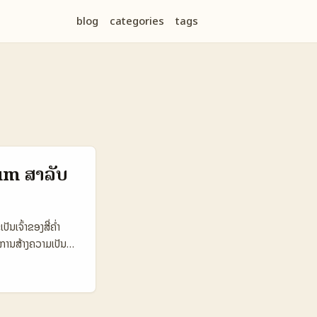
blog
categories
tags
um ສໍາລັບ
ນເຈົ້າຂອງສີ່ຄ່ຳ
ນການສ້າງຄວາມເປັນ
ນດ້ວຍ
ts — ສິ່ງນີ້ເຮັດ
 reward
ບການເຂົ້າໃຈແລະ