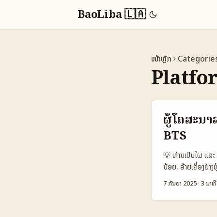
BaoLiba 🇱🇦
ໜ້າຫຼັກ
Categorie
Platfo
ຜູ້ໂຄສະນາ
BTS
💡 ທ່ານເປັນໃຜ ແລະ ເ
ນ້ອຍ, ອ້າຍເຄື່ອງຢ່
ທ່ານ (authenticity)
7 ກັນຍາ 2025
·
3 ນາທີ
community-driven
ໃຫ້ສາຍຜູ້ສ້າງຈັກເປ
engagement — ນີ້