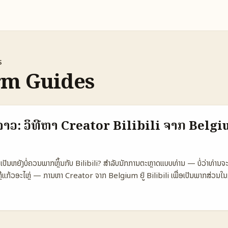
s
rm Guides
ລາວ: ວິທີຫາ Creator Bilibili ຈາກ Belgi
ປັນຫຍັງບໍ່ຄວນພາກຫຼິ້ນກັບ Bilibili? ສຳລັບນັກການຕະຫຼາດແບບທ່ານ — ບໍ່ວ່າທ່ານຈະເປັ
າງຫຼືແກ້ວອະໄຫຼ່ — ການຫາ Creator ຈາກ Belgium ຢູ່ Bilibili ເພື່ອເປັນພາກສ່ວນໃ
 ແລະສົ່ງຜົນລົງຕໍ່ຟັນເປັນຫຼາຍ — ແຕ່ມັນບໍ່ແມ່ນສະເລີຍງ່າຍ. Bilibili ມີວິທີທີ່ເປັນຊີ່
 culture: ຈາກ anime ແລະ gaming ໄປຫາ lifestyle, education, ແລະ spor
ັນພາກສ່ວນກັບກຸ່ມຟັນ. ແລະອັກກະລິທຶດຂອງ Bilibili ຈະແຮງກວ່າການສະ່ງສະເໝີທີ່ຈະ
ແນະນຳວ່າ BTS (behind‑the‑scenes) ແມ່ນ content ທີ່ມີຄວາມເໝາະສົມສຳລັ