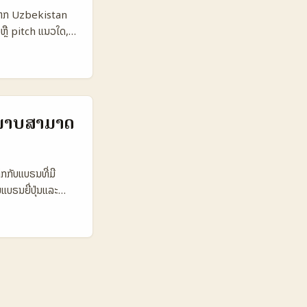
to Pilot 6% 8%
າມຈາກ Uzbekistan
SD 120 USD 300
ມຫຼື pitch ແນວໃດ,
ຸດແລະຄ່າຕໍ່ demo
stan ມີຈຸດດິນທີ່
ນໜ້ານີ້). ຄວາມນິຍົມ
. ບົດນີ້ຈະເອົາແນວ
ນດ້ານການປະຕິເສດ
.000 800.000
ຄິພາບສາມາດ
vg CPM (LAK)
, ແລະ CPM ປະມານ
ນຮ່ວມສູງແລະ
ິກກັບແບຣນທີ່ມີ
 ແລະທີ່ມາຂອງ
ຍແບຣນຍີ່ປຸ່ນແລະ
ພີ່ມນ້ໍາໜ້າໃນ media
ຄວາມທີ່ມີຄ່າ
ໝາຍຊັດເຈນ ແລະຂໍ້
ມ 🧩 Metric
0 90.000.000 --
ouse) 🔎 Cross-
um High High