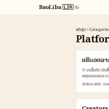
BaoLiba 🇱🇦
ໜ້າຫຼັກ
Categorie
Platfo
ຄຣີເເອຕລາ
💡 ມາເລີ່ມກັນ: ເປັ
ຂອງແບຣນເລບານ (Leb
ສົ່ງ DM ເທົ່ານັ້ນ
22 ທັນວາ 2025
·
2 ນາ
ເຂົ້າກວ່າ. ປັນຫາທ
ໄດ້ໂພດໃນຟີຈເຊັນອື່ນ
ເທັກນິກທີ່ມີຄວາມສ່
ແລະດຳເນີນການຢ່າງຮ
Creators 