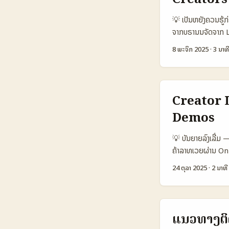
Outreach 🧩 Met
📈 Avg Respons
💡 ເປັນຫຍັງຄວນຮູ້ກ່
Medium Low Hig
ຈາກບຣານນຈັດຈາກ Lat
ສະແດງວ່າ Direct D
ຈິຕອລແບບ 360º ເພື
8 ພະຈິກ 2025
·
3 ນາທີ
ຂໍ້ມູນ. Channel ແລະ
Content) — ນີ້ແມ່
Bot ແມ່ນເຫັນໄດ້ວ່າເ
ເຊັ່ນ Samsung ຍັງ
ຄວາມສໍາຄັນກັບ leak
ເຈົ້າສາມາດສົ່ງຄ່າ
Creator L
ຕົວເລືອກການຕິດຕໍ
Demos
350.000 28.000
1.200 USD 40–25
💡 ບັນຍາຍລົງເລີ່ມ
30–80 USD 25–6
ຄ້າລາທເວຍຜ່ານ Onl
ທ້ອງຖິ່ນແລະ niche 
ແບບການຂໍ, ການຈໍານວ
shippingແລະ lead ti
24 ຕຸລາ 2025
·
2 ນາທີ
ລາຍງານວ່າ OnlyFans
ພາຍໃນລາຍງານ (ແທງຈ
ຮັບຮອງ: ບັນຫາຫຼັກຄ
ລູກຄ້າຂອງພວກເຂົາຢ
ແນວທາງຕິ
ແບຣນ) 🧩 Metric