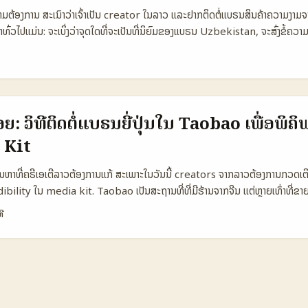
.500 25.000 📈 Response Rate 18% 10% 25% 💬 Avg Conversion 
າມຕ້ອງການ ສະເນົາວ່າເຈົ້າເປັນ creator ໃນລາວ ແລະຢາກຕິດຕໍ່ແບຣນສິນຄ້າຄວາມງ
e to Book 7 days 14 days 21 days 💰 Avg Cost per Demo 50 U
ົ່ວໄປແມ່ນ: ຈະເບິ່ງວ່າຈຸດໃດທີ່ຈະເປັນທີ່ນິຍົມຂອງແບຣນ Uzbekistan, ຈະສົ່ງຂໍ້ຄວາ
າ Direct DM ເປັນທາງເລືອກດ່ວນທີ່ຖືກ ແຕ່ Agency Intro ມີອັດຕາສຳເລັດສູງສ
່າງໃດເພື່ອເບິ່ງໂອກາດໄດ້ຮັບການຕອບຮັບ. ທັງໝົດນີ້ມາຈາກການສຶກສາຕະຫຼາດ: Uzbeki
 ເປັນທາງການທີ່ຈັດລະບຽບແລະແນະນຳຄ່າເຄື່ອງມືໄດ້ດີ. ...
ງຂອງ Silk Road ແລະເປັນເຂດທີ່ນ່າດຶງດູສໍາລັບນັກທ່ອງທ່ຽວ (ອ້າງອິງ reference ກ່ອ
ໃຫ້ແບຣນສິນຄ້າທອງຖິ່ນເປັນໂອກາດທີ່ດີສໍາຫຼັບຄລັບລິ້ງຄອນເນັນທີ່ມີຄ່າທາງວັດທະນາທຳ
ເຈົ້າເປັນ beauty ambassador ທີ່ແບຣນ Uzbekistan ຈົ່ມເຫັນ. 📊 ຕາຕະລາງຂໍ້ມູ
 🧩 Metric Option A Option B Option C 👥 Monthly Active 1.200
ຍ: ວິທີຕິດຕໍ່ແບຣນຍີ່ປຸ່ນໃນ Taobao ເພື່ອພິ
onversion 12% 8% 9% 💬 Avg Engagement 6.5% 4.2% 5.1% 💰 A
 Kit
.000 ຕາຕະລາງນີ້ສະແດງການປະຈຳເດືອນ, ອັດຕາ conversion, ການມີສ່ວນຮ່ວມ
ເລືອກ (Option A-C). ຈົງແລ້ວມັນບອກເຮັດໃຫ້ເຈົ້າເຫັນວ່າ Option A ມີການມີສ່ວ
: ປັນຫາທີ່ຄຣີເອເຕີລາວຕ້ອງການແກ້ ສະເພາະໃນວັນນີ້ creators ຈາກລາວຕ້ອງການກວດເຕ
ຕ່ Option C ມີ CPM ສູງສຸດ — ສະແດງວ່າການເລືອກແຂວນໃດຕ້ອງຄິດທັງຄ່າຕົວແທນ
redibility ໃນ media kit. Taobao ເປັນສະຖານທີ່ທີ່ມີຮ້ານຈາກຈີນ ແຕ່ຫຼາຍເທົ່າທີ່ຂາ
່ຽວເປັນທົ່ວໄປ. ຄໍາຖາມຄື: ຈະຫາແບຣນຍີ່ປຸ່ນໃນ Taobao ແລະຂໍຮ່ວມງານໄດ້ຢ່າງໃດເພື່ອເ
ີ
ນ່າເຊື່ອຖື? ບົດຄວາມນີ້ຈະເລີ່ມຈາກການກວດສອບແບບທີ່ພົບແບບໃນຊອບແວທ່ານ, ການສ້າງຂໍ້
ຂໍອະນຸຍາດແລະການເອົາຫຍຸ່ນທາງກົດໝາຍ. ເປັນສິ່ງຈິງວ່າຕໍ່ມືກັບແບຣນຕ້ອງມີຄວາມມຸ້ງ
ຫາຕ່າງໆ. 📊 ຕາຕະລາງ Data Snapshot: ການປຽບທຽບທາງແພລດຟອມແລະຄ່າທຳນຽ
Rakuten / Japan Direct Brand Site 👥 Monthly Active 800.000.00
 Score Medium High High 💰 Avg. Listing Fee Low Medium 0 (in-h
ood Medium Variable 🧾 Brand Visibility for Japan Labels Medi