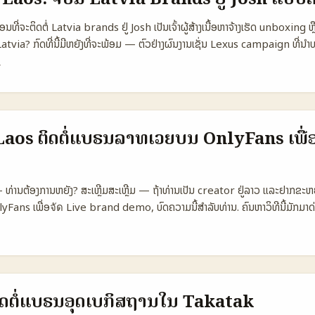
ric Direct DM Channel / Group Bot / API 👥 Monthly Active 12.
e 18% 9% 5% ⏱️ Time to Reply 24–72h 48–120h 72–168h 🔒 Priv
ອນທີ່ຈະຕິດຕໍ່ Latvia brands ຢູ່ Josh ເປັນເຈົ້າຜູ້ສ້າງເນື້ອຫາຈ້າງເຮັດ unboxin
h 🤝 Best Use Personal pitch Community seeding Automated in
via? ກົດທີ່ນີ້ມີຫຍັງທີ່ຈະພ້ອມ — ຕົວຢ່າງຜົນງານເຊັ່ນ Lexus campaign ທີ່ນຳບຣາ
M ແມ່ນທາງທີ່ໄວທີ່ສຸດແລະມີອັດຕາຕອບກັບສູງທີ່ສຸດ, ແຕ່ມີຄວາມເສຍຫາຍດ້ານຄວາມສ
່ອເຊື່ອມໂຍງກັບ influencer ແບບທີ່ເປັນ lifestyle (ອ້າງອີງ: ອາແທດແບບຈາກແຈ
 Group ດີສໍາລັບການສະແດງຕົວຢ່າງແລະການເຂົ້າຮ່ວມເຊິ່ງຕ້ອງເວລາ, ຂໍ້ດີຄືລູກຄ້າແບຣນຈ
ນລັກສະນະທີ່ຈະເຮັດໃຫ້ທ່ານໂດດເອົາເຊິ່ງກັບບຣານຕ່າງປະເທດ. ພ້ອມກັນ ໃນເວລາ 202
ປັນຕົວເລືອກອັດຕະໂນມັດສໍາລັບສົ່ງເຊີນແຕ່ມີອັດຕາຕອບກັບຕໍ່ໄດ້ນ້ອຍ. ...
ແອບພື້ນເນື້ອຫາສຳລັບການປະກອບສິນຄ້າໃນຕະຫຼາດ (Geeky Gadgets) — ນັ້ນແຄ່ຕົ
, PR, ແລະ collaboration ກັບ creators. ສະເພາະນັ້ນ ຈະເປັນສິ່ງດີທີ່ຈະເຮັດແຜນກ
ສົນຍາ, KPI, ແລະ timeline ຢ່າງຊັດເຈນ. 📊 ຕາຕະລາງ Data Snapshot: ການປະຈຳເ
aos ຕິດຕໍ່ແບຣນລາທເວຍບນ OnlyFans ເພື່
່ 🧩 Metric Local micro Regional macro Latvia niche 👥 Monthly A
 📈 Avg Engagement 6.2% 4.5% 7.8% 💰 Typical PR Value 30–12
0 EUR ⏱️ Avg Fulfil Time 7–14 ມື້ 14–30 ມື້ 10–21 ມື້ 📦 Shippin
 — ທ່ານຕ້ອງການຫຍັງ? ສະເຫຼີມສະເຫຼີມ — ຖ້າທ່ານເປັນ creator ຢູ່ລາວ ແລະຢາກຂະຫ
0 EUR 🔁 Conversion (views→site) 1.8% 2.5% 2.1% ຕາຕະລາງສະແດງວ
yFans ເພື່ອจัด Live brand demo, ບົດຄວາມນີ້ສຳລັບທ່ານ. ຄົນຫາວິທີນີ້ມັກມ
ຈາກ Latvia ມີ engagement ສູງ, ແຕ່ຄ່າ PR ແລະຄ່າຂົນສົ່ງສາມາດຕໍ່ງ່າຍ. ສິ່ງທີ່ຄວ
ນຄ່າ, ການຕັ້ງ KPI ແລະວິທີດູແບບການນໍາໃຊ້ທີ່ເຫັນຜົນຈິງ. OnlyFans ບອກຕົວເລັກ:
me ເພາະສອງເລື່ອງນີ້ສົ່ງຜົນກວ່າຄ່າ PR ເທົ່າໄປ. ...
 ຈົບປີ 2024 ມີທຸລະກຳ $7.2 ພັນລ້ານ, ຜູ້ສ້າງເພີ່ມຂຶ້ນເຖິງ 4.6 ລ້ານ ແລະຄວາມສ
າກ reference content). ນີ້ແມ່ນຕົວຢ່າງວ່າ platform ມີสเกີລພໍ່ສຳລັບແບຣນໃ
ືການຄ້ອນຫາແບຣນໃຈກັບຈຸດປະສົງທີ່ຈະເປັນ Live demo — ບໍ່ໃຊ້ແຕ່ແບຣນຂອງແຕ່ລະສິນຄ
ູ່ OnlyFans ຫຼືບ່ອນອື່ນ. 📊 ຕາຕະລາງ Snapshot: ການປຽບທຽບ Option A/B/C 
ດຕໍ່ແບຣນອຸດເບກິສຖານໃນ Takatak
 Direct DM (IG/LI) Email Outreach + Deck Agency Intro (local P