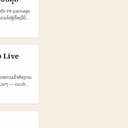
000 3.500 1.200
acy Risk
g ຫຼືຮັບ PR package
vites ຕາຕະລາງ
ນໄປສູ່ເຄື່ອງມືດິ
່ຽງການແບ່ງປະກົດ
ກ Reference
ົງມັກຕິດຕໍ່ທາງນີ້.
5 ບຣານເທັກໂນໂລຊີ
ວຢ່າງວ່າບຣານໃຫ້
ານທີ່ຊັດເຈນເລີຍວ່າ
ດືອນ ແລະ ROI ຂອງ
ອ Live
ctive 45.000
0 USD 300–
g Cost 5–15 USD
ຍາຍການເຂົ້າຫ້ອງການ
່າ creators
າດ່ວນໆ — ແນະນຳ
ນໃຫ້ຄຳນັບເຖິງແມ່ນ
 ທີມຂ່າວລາວະັດໄດ້
ຳພັນຂອງສະມາຊິກ
ນຕ່າງປະເທດ. ຕ້ອງ
້າ, ຕ້ອງເບິ່ງວ່າ
(ສຳລັບການຕິດຕໍ່
R) 👥 Monthly