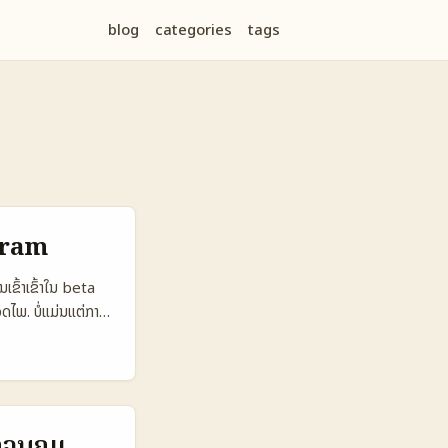
blog
categories
tags
gram
ຂົ້າເຂົ້າໃນ beta
ດໄພ. ບໍ່ແມ່ນແຕ່ການ
່ານສາມາດໃຊ້ເພື່ອ
legram ແລະອາດຈະບໍ່
egram ຖືກເອົາເຂົ້າໃນ
ນຄວນອ່ານຄວາມລາຍງານ
ຕົວເລືອກ
ຄວບຄຸມ