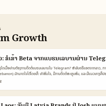
s
rm Growth
ວ: ຂໍເຂົ້າ Beta ຈາກແບຣນເລບານຜ່ານ Tele
ນສິ່ງໃດເມື່ອທ່ານຕ້ອງການຕິດຕໍ່ແບຣນເລບານໃນ Telegram? ສຳລັບຄຣີເເອຕຈາກລາວ, ການເ
anon) ມັກມາດໃຈໄດ້ໂດຍທີ່: ທຳ່ສົນໃຈ, ມີການຕິດຕໍ່ສະຫຼຸບສົນ, ແລະມີແນວທາງທີ່ປອ
 — Telegram ເປັນ ecosystem ທີ່ມີ channel, group, bot ແລະເຄື່ອງມື API ທີ່ທ
ທີ
ີ່ພົບບໍ່ແມ່ນແຕ່ພາສາ — ບໍ່ຫຼາຍແບຣນໃນ Lebanon ຈະມີສະເພາະທີ່ສະເຫຼີມພາຍໃນ Te
. ນີ້ແມ່ນຄວາມເປັນໄດ້ທີ່ຈະໃຫ້ຄໍາແນະນຳທີ່ອອກແນວແບບຈິງ, ພໍກັບສະປິ ຂ່າວທີ່ວ່າ Tel
ຽງ (maldita ລາຍງານວ່າ Telegram ຖືກໃຊ້ໂດຍກຸ່ມທີ່ເຮັດຫຍັງບາງຢ່າງ) — ດັ່ງນັ້
ະມັດຮອງ (maldita). 📊 ຕາຕະລາງຂໍ້ມູນ: ການສົນທະນາ Telegram ສະຫຼຸບຂໍ້ມູນກັບ
Laos: ຈັບມື Latvia Brands ຢູ່ Josh ແບບ