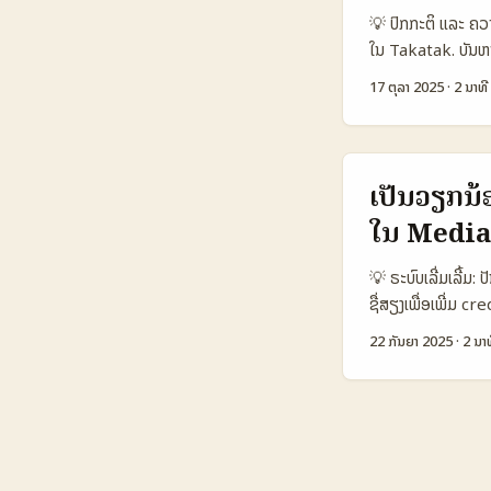
Reach 12.000 4
💡 ປົກກະຕິ ແລະ ຄວ
12% ⏱️ Avg Tim
ໃນ Takatak. ບັນຫາທ
USD ຕາຕະລາງແສດງວ່
ແລະຈະປັບ content ຢ
17 ຕຸລາ 2025
·
2 ນາທີ
ສູງກ່ວາ. Email deck
ສະເຄັດເປັນສິດທິ້ງສູ
ໃນຕະຫຼາດ region ທຳ
ທາງທີ່ປະດີດປັບໃຫ້
(Data Snapshot)
ເປັນວຽກນ້ອ
1.000.000 📈 C
ໃນ Media
45.000 28.000 60
ສຳລັບຕົວແທນ 3 ທາງ
💡 ຣະບົບເລີ່ມເລີ້ມ
conversion ດີ, ແ
ຊື່ສຽງເພື່ອເພີ່ມ c
audience. ...
ສິນຄ້າທີ່ກ່ຽວຂ້ອງກ
22 ກັນຍາ 2025
·
2 ນາທ
kit ແລະໃຫ້ມັນເບິ່ງ
(value pitch), ການ
ເສັ້ນທາງການຄົ້ນ
Taobao (China) 
📈 Seller Trust
border Tools G